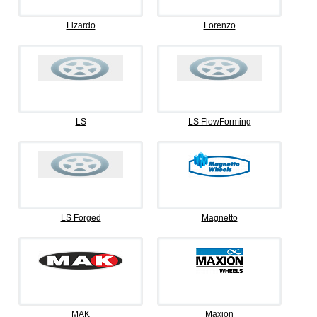
Lizardo
Lorenzo
LS
LS FlowForming
LS Forged
Magnetto
MAK
Maxion