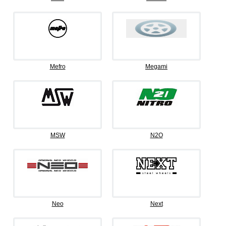
Mefro
Megami
MSW
N2O
Neo
Next