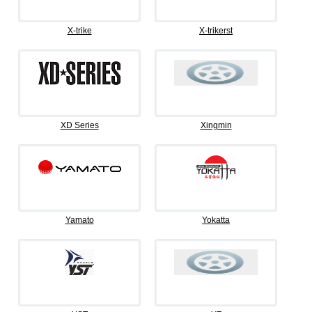
X-trike
X-trikerst
XD Series
Xingmin
Yamato
Yokatta