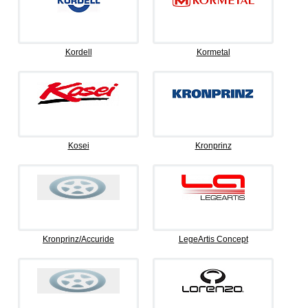
Kordell
Kormetal
Kosei
Kronprinz
Kronprinz/Accuride
LegeArtis Concept