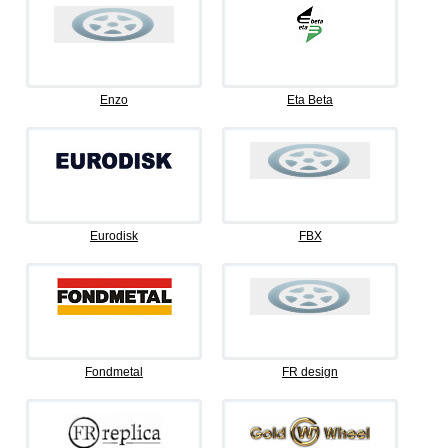
Enzo
Eta Beta
Eurodisk
FBX
Fondmetal
FR design