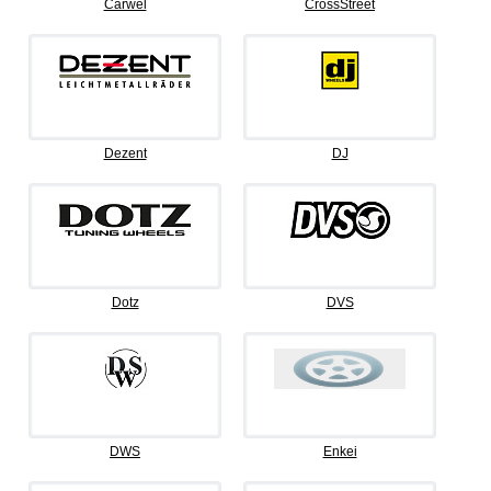
Carwel
CrossStreet
Dezent
DJ
Dotz
DVS
DWS
Enkei