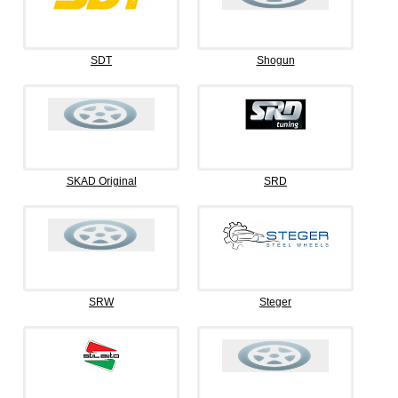
SDT
Shogun
SKAD Original
SRD
SRW
Steger