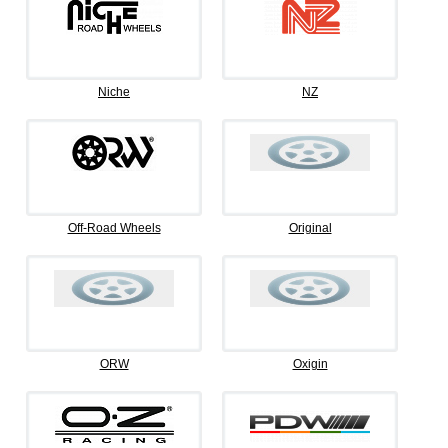
Niche
NZ
Off-Road Wheels
Original
ORW
Oxigin