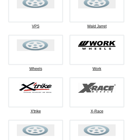
VPS
Wald Jarret
Wheels
Work
X'trike
X-Race