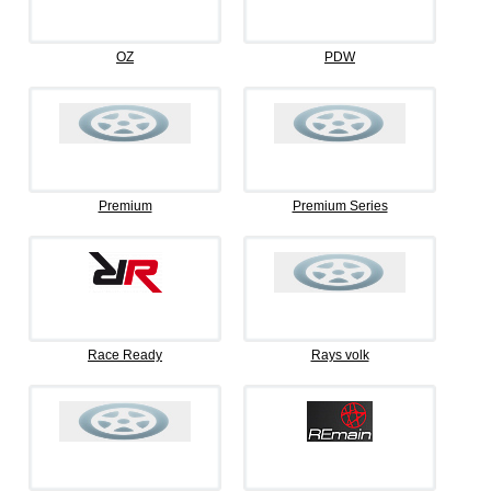
OZ
PDW
Premium
Premium Series
Race Ready
Rays volk