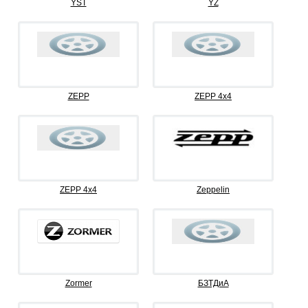
YST
YZ
ZEPP
ZEPP 4x4
ZEPP 4х4
Zeppelin
Zormer
БЗТДиА