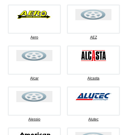
Aero
AEZ
Alcar
Alcasta
Alessio
Alutec