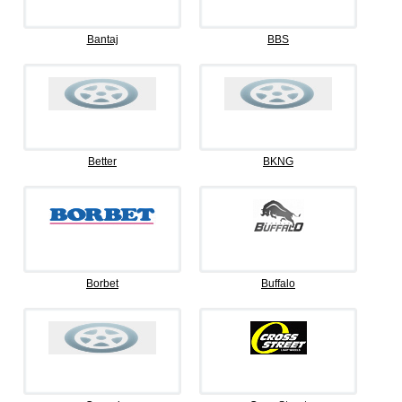
Bantaj
BBS
Better
BKNG
Borbet
Buffalo