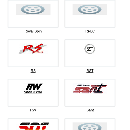
Royal Spin
RPLC
RS
RST
RW
Sant