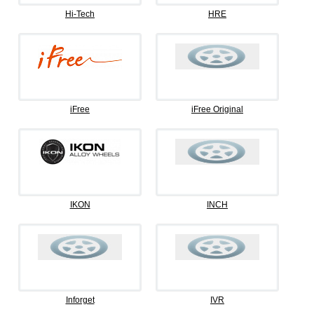
Hi-Tech
HRE
iFree
iFree Original
IKON
INCH
Inforget
IVR