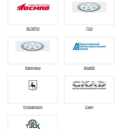
ВСМПО
ГАЗ
Евродиск
КраМЗ
Н.Новгород
Скад