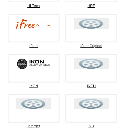
Hi-Tech
HRE
iFree
iFree Original
IKON
INCH
Inforget
IVR