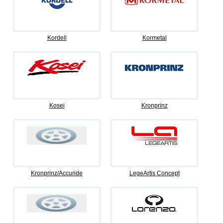
Kordell
Kormetal
Kosei
Kronprinz
Kronprinz/Accuride
LegeArtis Concept