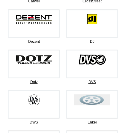
Carwel
CrossStreet
Dezent
DJ
Dotz
DVS
DWS
Enkei