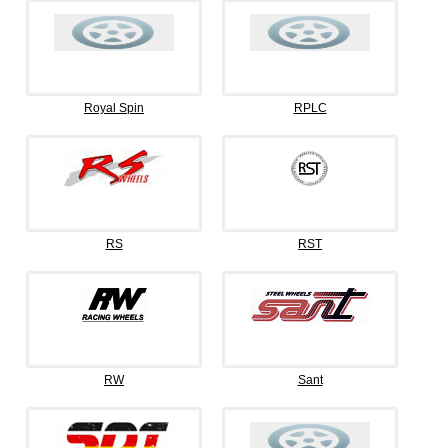
Royal Spin
RPLC
RS
RST
RW
Sant