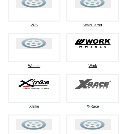
VPS
Wald Jarret
Wheels
Work
X'trike
X-Race