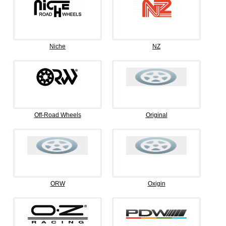
Niche
NZ
Off-Road Wheels
Original
ORW
Oxigin