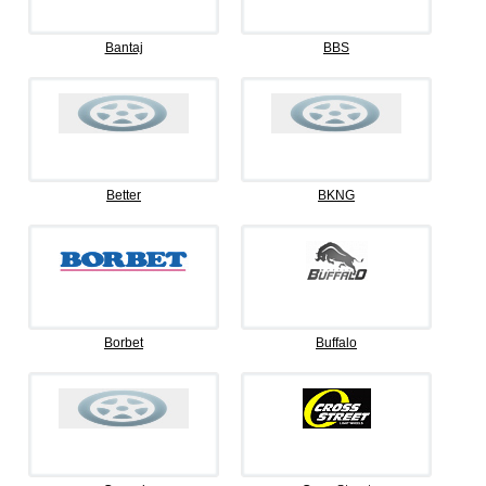
Bantaj
BBS
Better
BKNG
Borbet
Buffalo