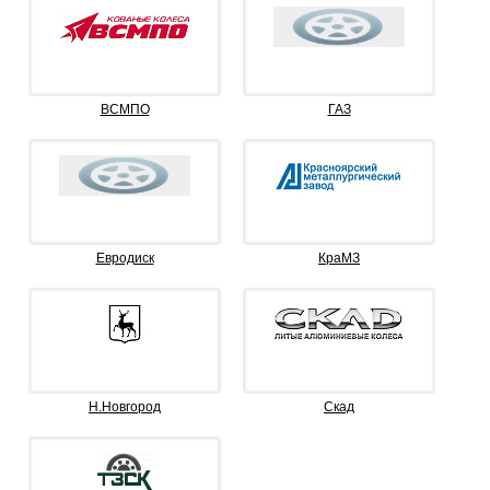
ВСМПО
ГАЗ
Евродиск
КраМЗ
Н.Новгород
Скад