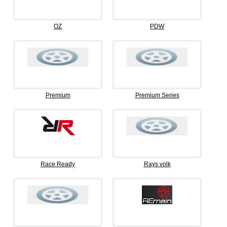
OZ
PDW
Premium
Premium Series
Race Ready
Rays volk