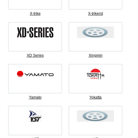
X-trike
X-trikerst
XD Series
Xingmin
Yamato
Yokatta