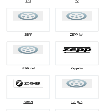
YST
YZ
ZEPP
ZEPP 4x4
ZEPP 4х4
Zeppelin
Zormer
БЗТДиА