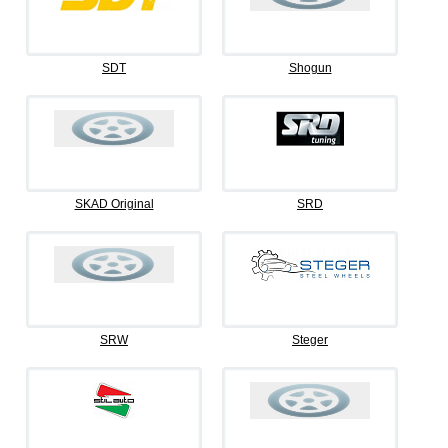
SDT
Shogun
SKAD Original
SRD
SRW
Steger