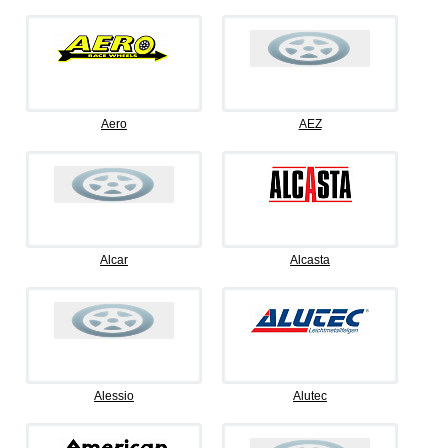
Aero
AEZ
Alcar
Alcasta
Alessio
Alutec