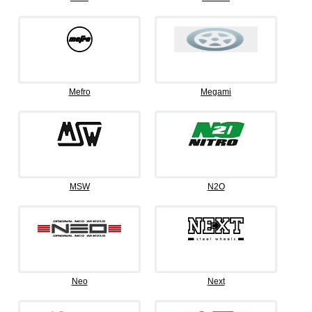
Mefro
Megami
MSW
N2O
Neo
Next