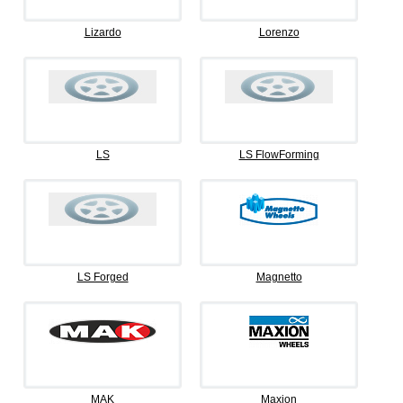
Lizardo
Lorenzo
LS
LS FlowForming
LS Forged
Magnetto
MAK
Maxion