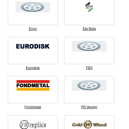
Enzo
Eta Beta
Eurodisk
FBX
Fondmetal
FR design