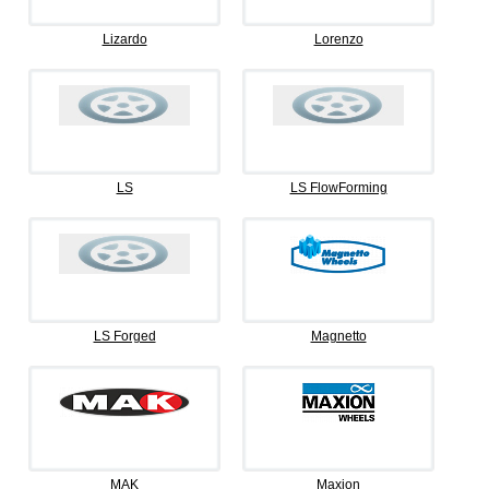
Lizardo
Lorenzo
LS
LS FlowForming
LS Forged
Magnetto
MAK
Maxion