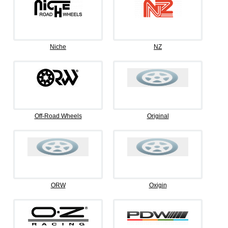
Niche
NZ
Off-Road Wheels
Original
ORW
Oxigin