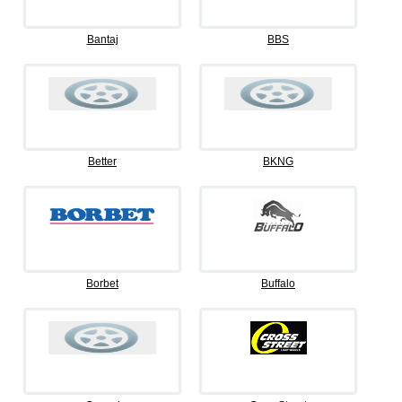
Bantaj
BBS
Better
BKNG
Borbet
Buffalo