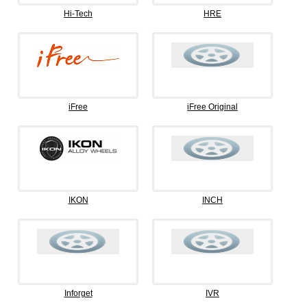
Hi-Tech
HRE
iFree
iFree Original
IKON
INCH
Inforget
IVR