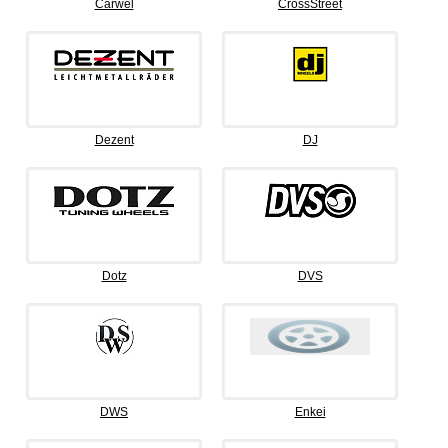
Carwel
CrossStreet
Dezent
DJ
Dotz
DVS
DWS
Enkei