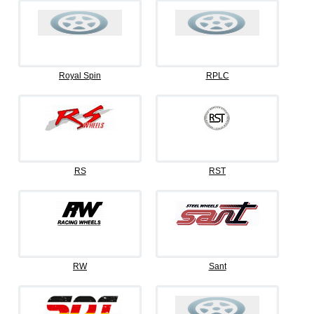
Royal Spin
RPLC
RS
RST
RW
Sant