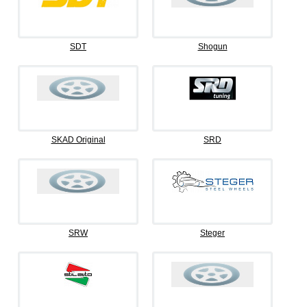
SDT
Shogun
SKAD Original
SRD
SRW
Steger