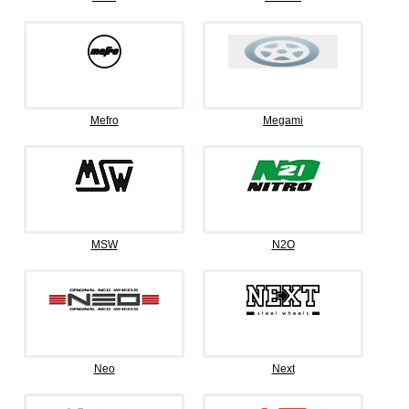
Mefro
Megami
MSW
N2O
Neo
Next