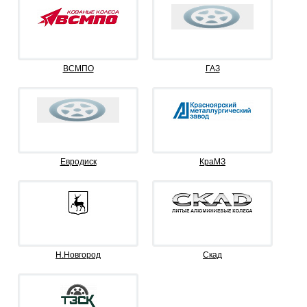
ВСМПО
ГАЗ
Евродиск
КраМЗ
Н.Новгород
Скад