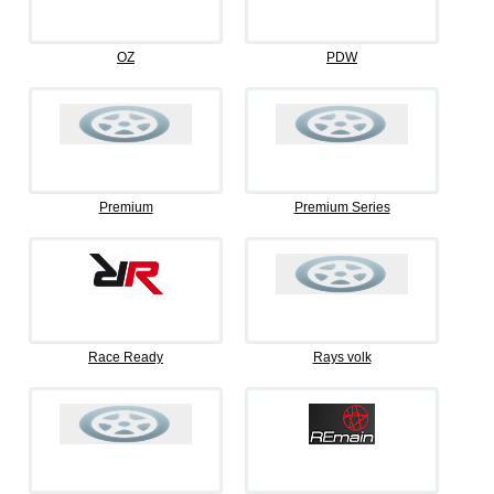
OZ
PDW
Premium
Premium Series
Race Ready
Rays volk