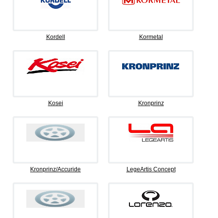
Kordell
Kormetal
Kosei
Kronprinz
Kronprinz/Accuride
LegeArtis Concept