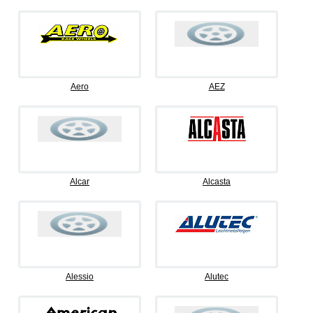
Aero
AEZ
Alcar
Alcasta
Alessio
Alutec