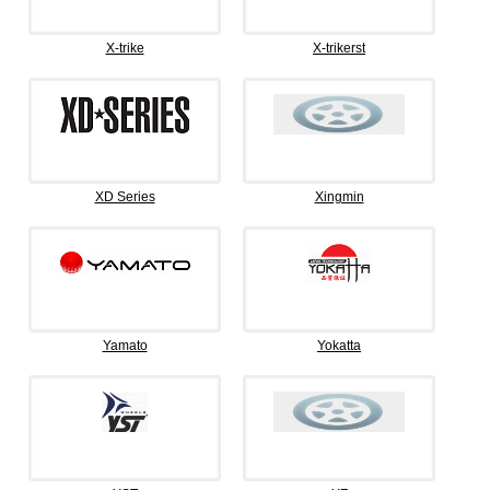
X-trike
X-trikerst
XD Series
Xingmin
Yamato
Yokatta