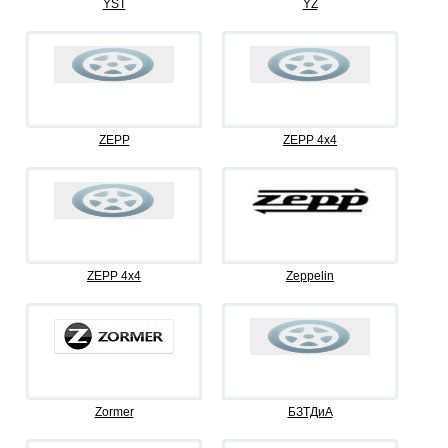
YST
YZ
ZEPP
ZEPP 4x4
ZEPP 4х4
Zeppelin
Zormer
БЗТДиА