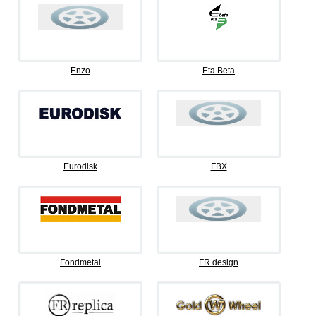
Enzo
Eta Beta
Eurodisk
FBX
Fondmetal
FR design