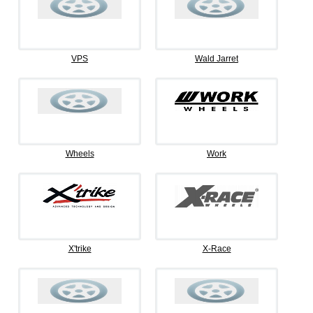
VPS
Wald Jarret
Wheels
Work
X'trike
X-Race