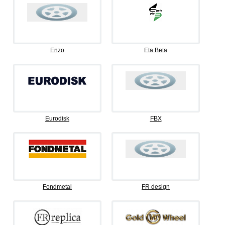
Enzo
Eta Beta
Eurodisk
FBX
Fondmetal
FR design