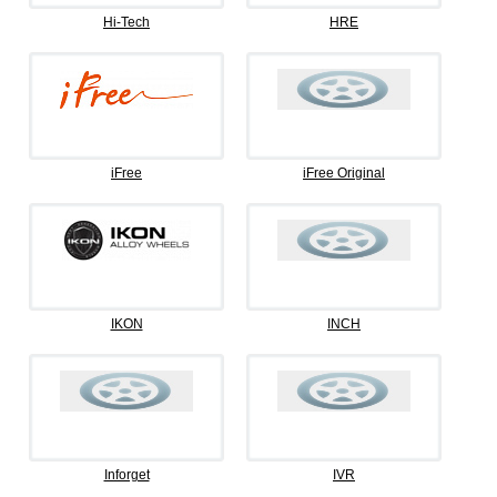
Hi-Tech
HRE
iFree
iFree Original
IKON
INCH
Inforget
IVR