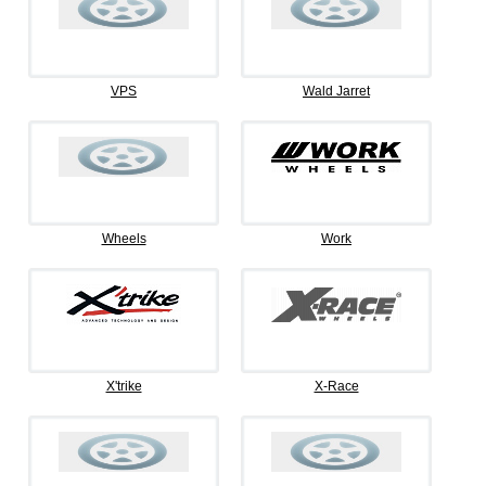
VPS
Wald Jarret
Wheels
Work
X'trike
X-Race