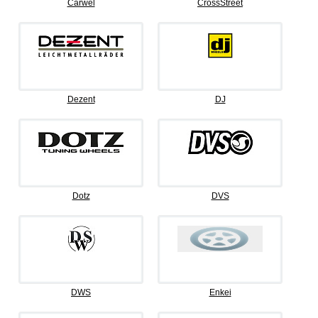
Carwel
CrossStreet
Dezent
DJ
Dotz
DVS
DWS
Enkei