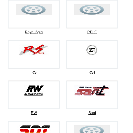
Royal Spin
RPLC
RS
RST
RW
Sant