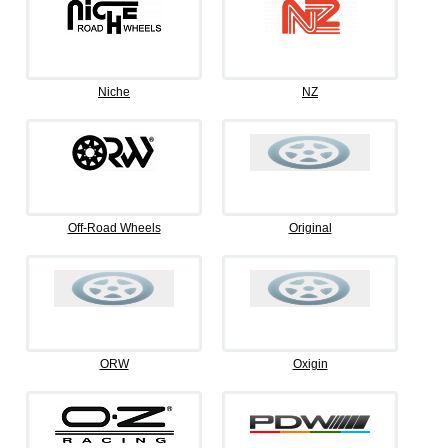
Niche
NZ
Off-Road Wheels
Original
ORW
Oxigin