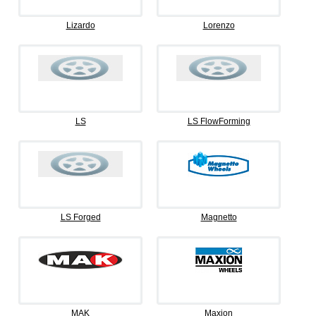
Lizardo
Lorenzo
LS
LS FlowForming
LS Forged
Magnetto
MAK
Maxion