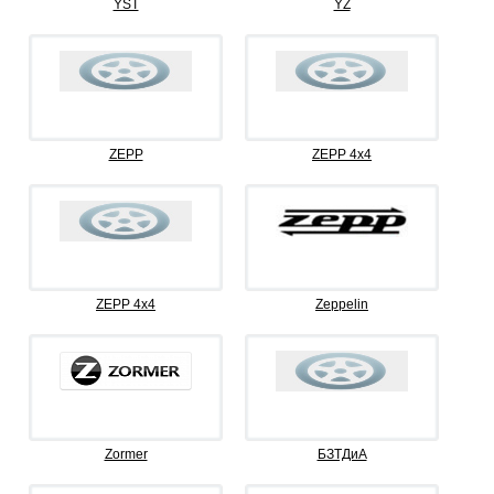
YST
YZ
ZEPP
ZEPP 4x4
ZEPP 4х4
Zeppelin
Zormer
БЗТДиА