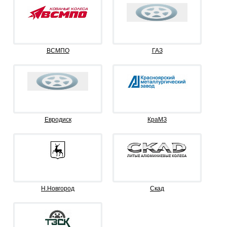
ВСМПО
ГАЗ
Евродиск
КраМЗ
Н.Новгород
Скад