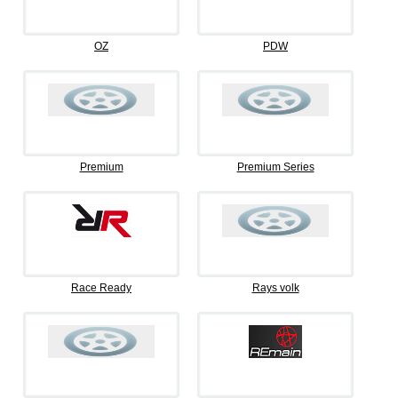
OZ
PDW
Premium
Premium Series
Race Ready
Rays volk