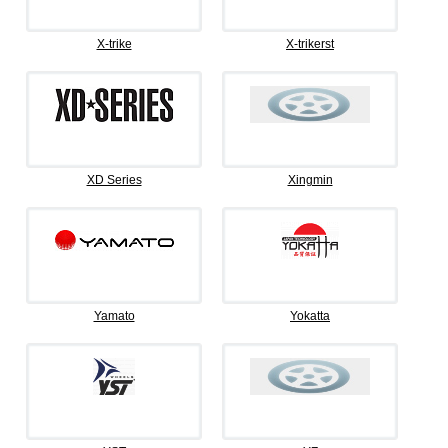
X-trike
X-trikerst
XD Series
Xingmin
Yamato
Yokatta