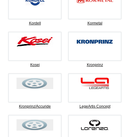
Kordell
Kormetal
Kosei
Kronprinz
Kronprinz/Accuride
LegeArtis Concept