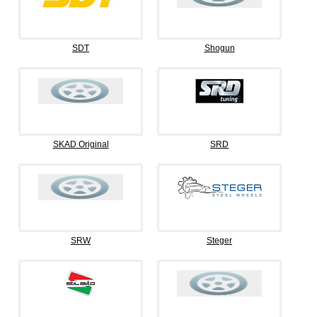
SDT
Shogun
SKAD Original
SRD
SRW
Steger