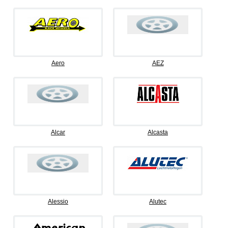
Aero
AEZ
Alcar
Alcasta
Alessio
Alutec