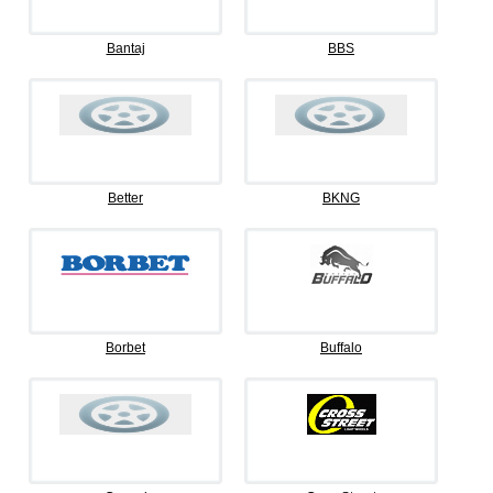
Bantaj
BBS
Better
BKNG
Borbet
Buffalo