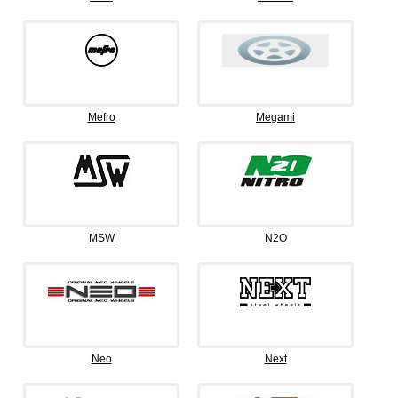
Mefro
Megami
MSW
N2O
Neo
Next