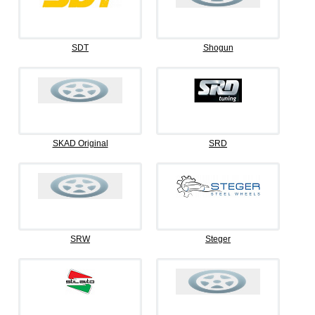
SDT
Shogun
SKAD Original
SRD
SRW
Steger