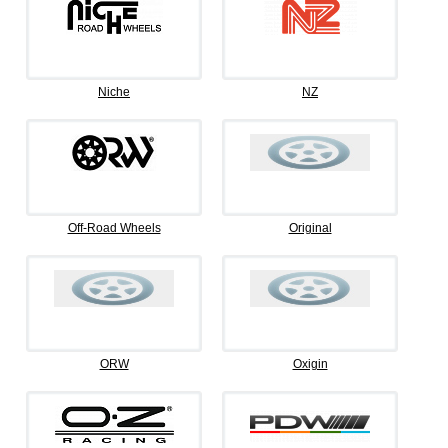
Niche
NZ
Off-Road Wheels
Original
ORW
Oxigin