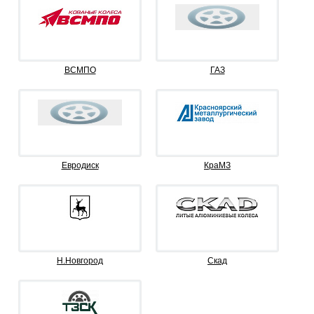
ВСМПО
ГАЗ
Евродиск
КраМЗ
Н.Новгород
Скад