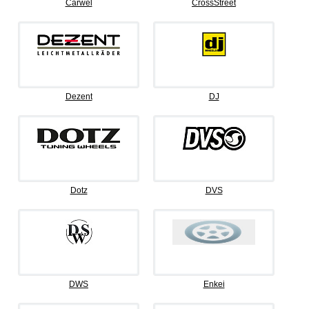
Carwel
CrossStreet
Dezent
DJ
Dotz
DVS
DWS
Enkei