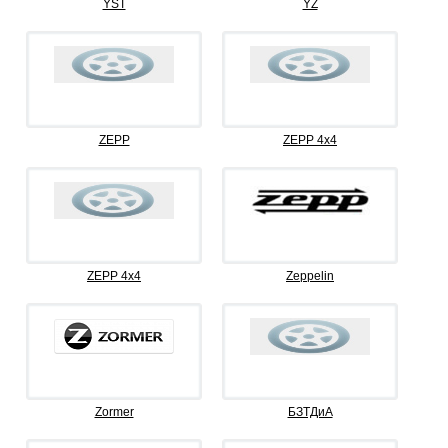
YST
YZ
ZEPP
ZEPP 4x4
ZEPP 4х4
Zeppelin
Zormer
БЗТДиА