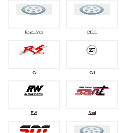
Royal Spin
RPLC
RS
RST
RW
Sant