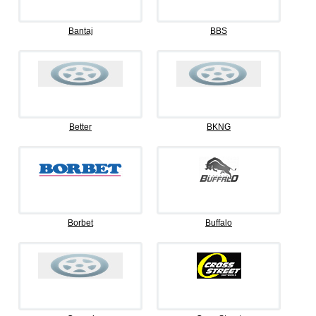
Bantaj
BBS
Better
BKNG
Borbet
Buffalo