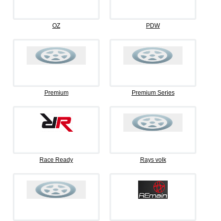
OZ
PDW
Premium
Premium Series
Race Ready
Rays volk