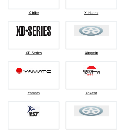
X-trike
X-trikerst
XD Series
Xingmin
Yamato
Yokatta