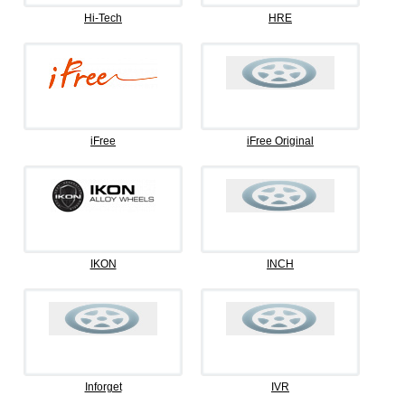
Hi-Tech
HRE
iFree
iFree Original
IKON
INCH
Inforget
IVR