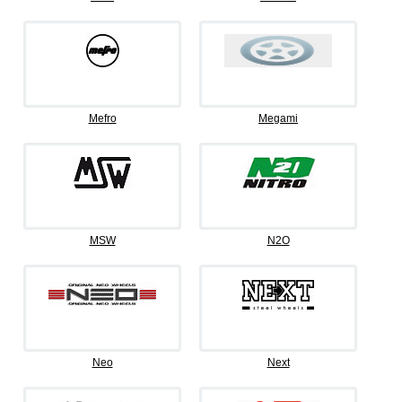
Mefro
Megami
MSW
N2O
Neo
Next