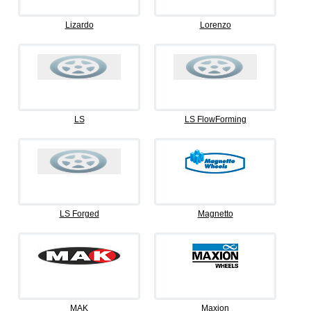
Lizardo
Lorenzo
LS
LS FlowForming
LS Forged
Magnetto
MAK
Maxion