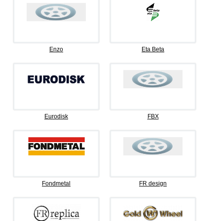
Enzo
Eta Beta
Eurodisk
FBX
Fondmetal
FR design