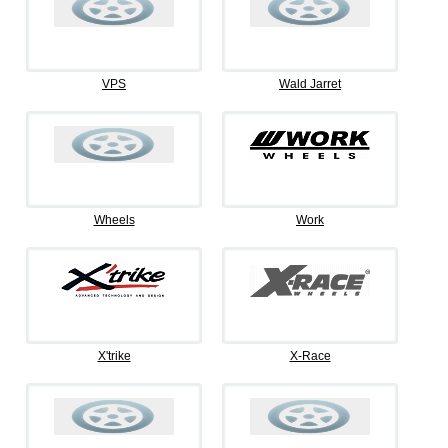
VPS
Wald Jarret
Wheels
Work
X'trike
X-Race