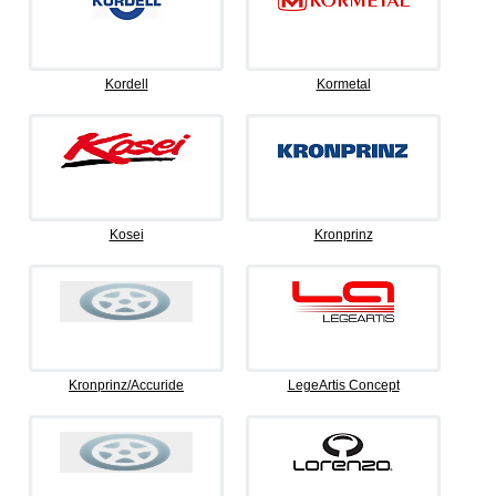
Kordell
Kormetal
Kosei
Kronprinz
Kronprinz/Accuride
LegeArtis Concept