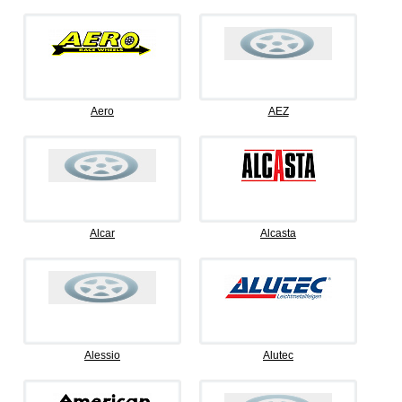
Aero
AEZ
Alcar
Alcasta
Alessio
Alutec