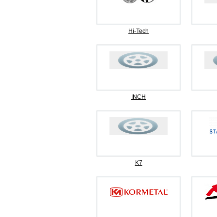
Hi-Tech
INCH
K7