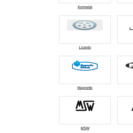
Kormetal
Lizardo
Magnetto
MSW