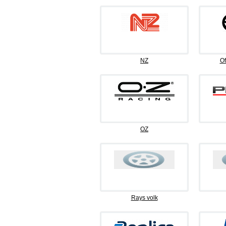
NZ
Of
OZ
Rays volk