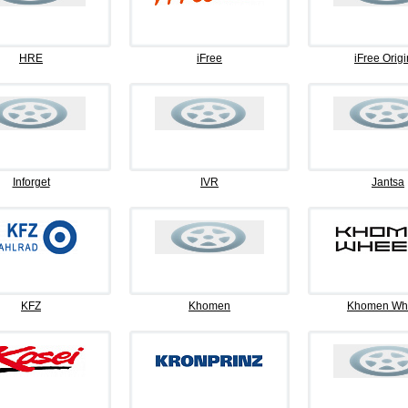
HRE
iFree
iFree Origi
Inforget
IVR
Jantsa
KFZ
Khomen
Khomen Wh