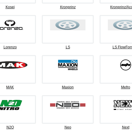
Kosei
Kronprinz
Kronprinz/Ac
Lorenzo
LS
LS FlowFor
MAK
Maxion
Mefro
N2O
Neo
Next