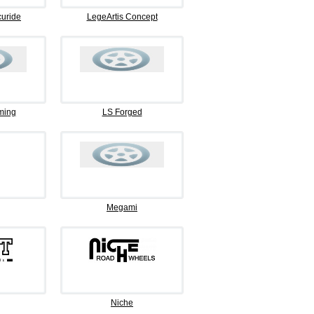
curide
LegeArtis Concept
ming
LS Forged
Megami
Niche