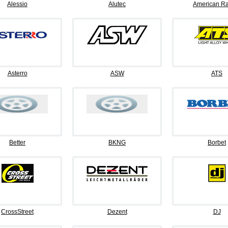
Alessio
Alutec
American Ra
Asterro
ASW
ATS
Better
BKNG
Borbet
CrossStreet
Dezent
DJ