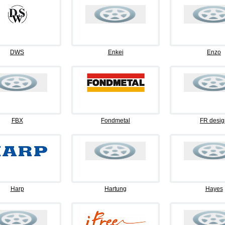
DWS
Enkei
Enzo
FBX
Fondmetal
FR desig
Harp
Hartung
Hayes