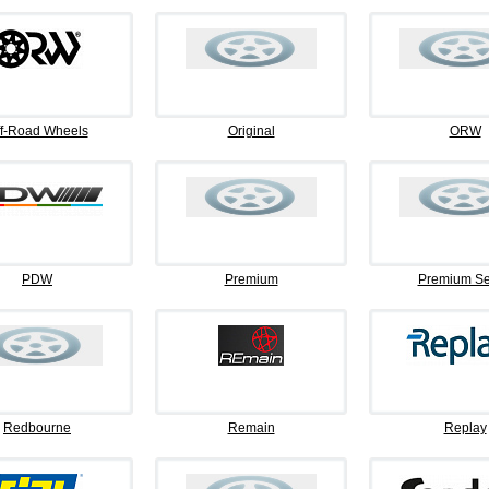
f-Road Wheels
Original
ORW
PDW
Premium
Premium Se
Redbourne
Remain
Replay