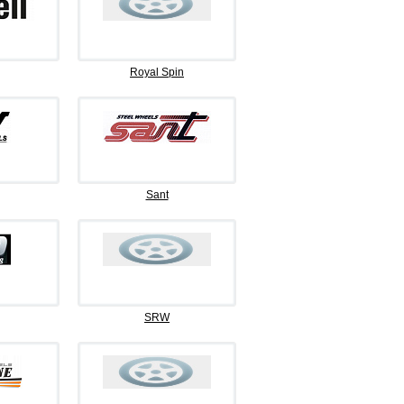
Royal Spin
Sant
SRW