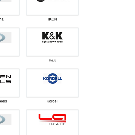
nal
IKON
K&K
eels
Kordell