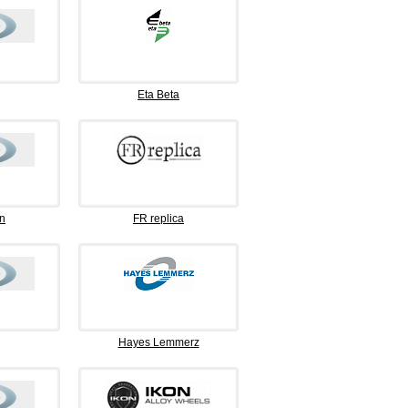
Eta Beta
n
FR replica
Hayes Lemmerz