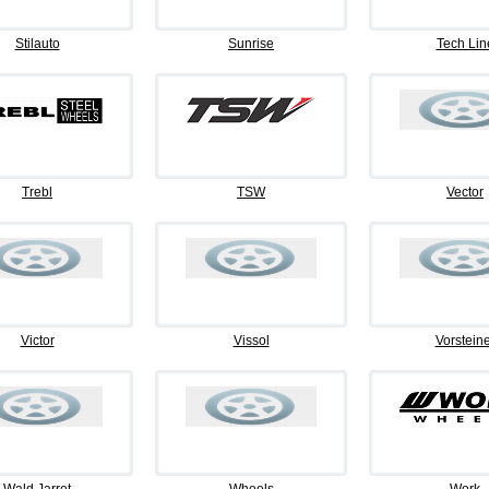
Stilauto
Sunrise
Tech Lin
Trebl
TSW
Vector
Victor
Vissol
Vorsteine