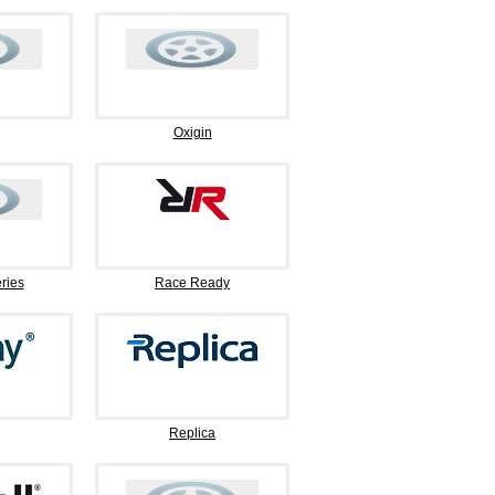
Oxigin
ries
Race Ready
Replica