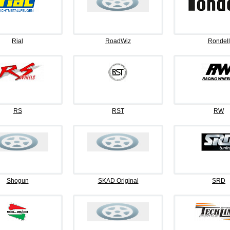
Rial
RoadWiz
Rondell
RS
RST
RW
Shogun
SKAD Original
SRD