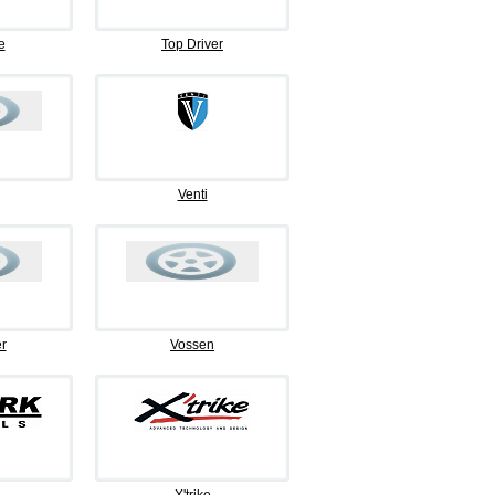
e
Top Driver
Venti
r
Vossen