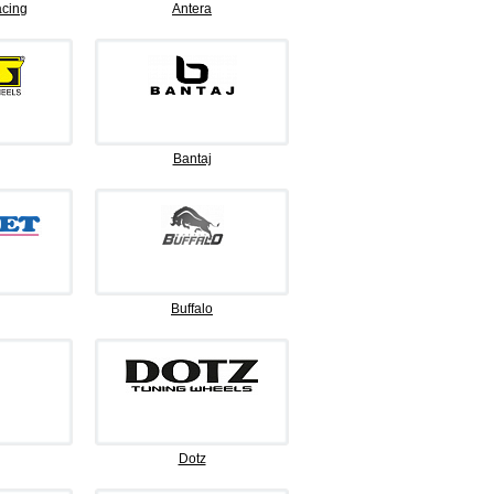
cing
Antera
Bantaj
Buffalo
Dotz