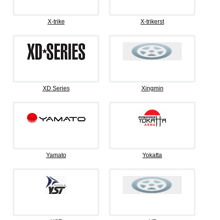
X-trike
X-trikerst
XD Series
Xingmin
Yamato
Yokatta