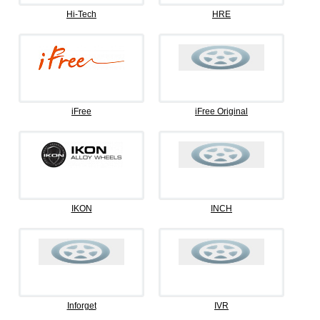
Hi-Tech
HRE
iFree
iFree Original
IKON
INCH
Inforget
IVR