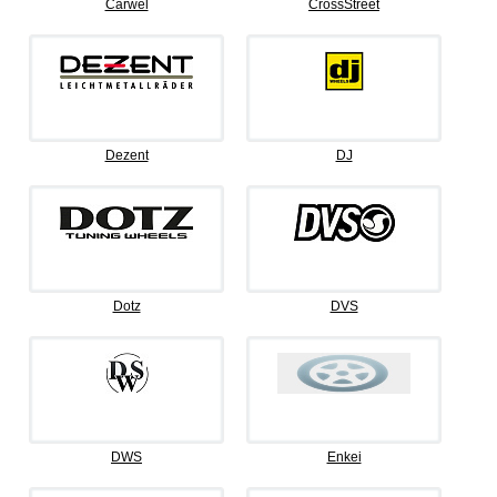
Carwel
CrossStreet
Dezent
DJ
Dotz
DVS
DWS
Enkei