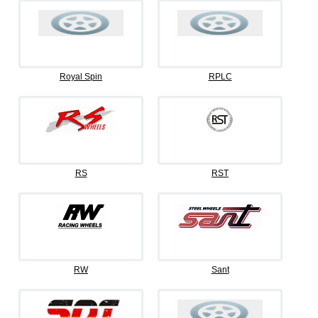
Royal Spin
RPLC
RS
RST
RW
Sant