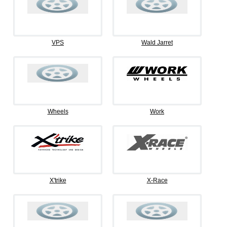
VPS
Wald Jarret
Wheels
Work
X'trike
X-Race