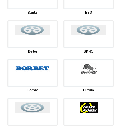
Bantaj
BBS
Better
BKNG
Borbet
Buffalo