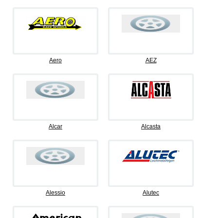
Aero
AEZ
Alcar
Alcasta
Alessio
Alutec