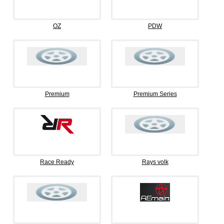
OZ
PDW
Premium
Premium Series
Race Ready
Rays volk