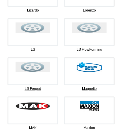
Lizardo
Lorenzo
LS
LS FlowForming
LS Forged
Magnetto
MAK
Maxion