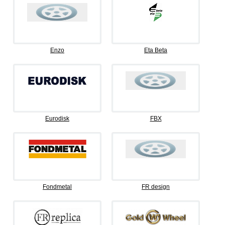
Enzo
Eta Beta
Eurodisk
FBX
Fondmetal
FR design