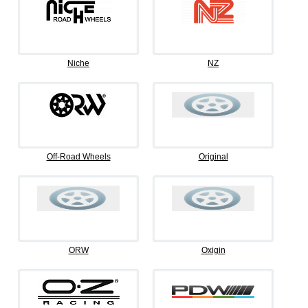
Niche
NZ
Off-Road Wheels
Original
ORW
Oxigin