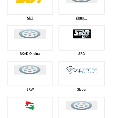
SDT
Shogun
SKAD Original
SRD
SRW
Steger