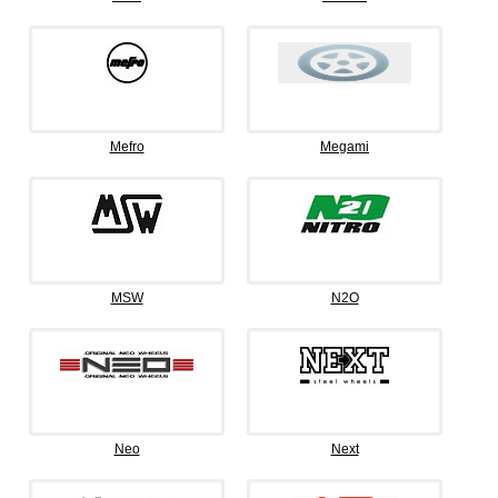
Mefro
Megami
MSW
N2O
Neo
Next