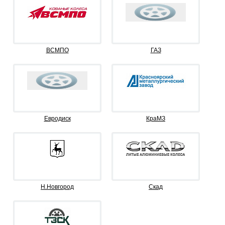
ВСМПО
ГАЗ
Евродиск
КраМЗ
Н.Новгород
Скад