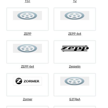
YST
YZ
ZEPP
ZEPP 4x4
ZEPP 4х4
Zeppelin
Zormer
БЗТДиА