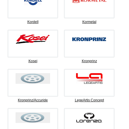
Kordell
Kormetal
Kosei
Kronprinz
Kronprinz/Accuride
LegeArtis Concept