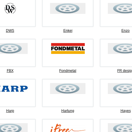
DWS
Enkei
Enzo
FBX
Fondmetal
FR desig
Harp
Hartung
Hayes