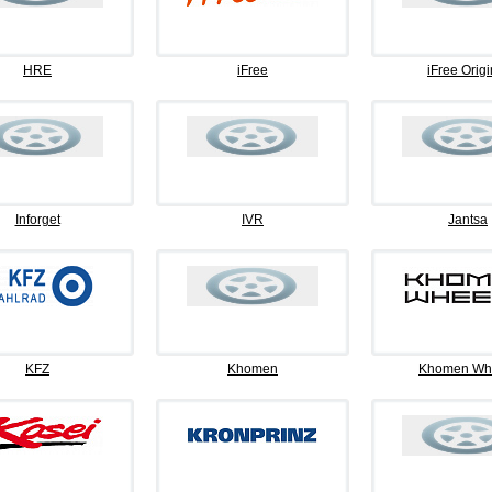
HRE
iFree
iFree Origi
Inforget
IVR
Jantsa
KFZ
Khomen
Khomen Wh