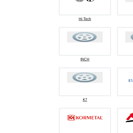
Hi-Tech
INCH
K7