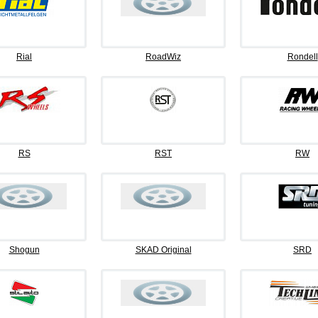
Rial
RoadWiz
Rondell
RS
RST
RW
Shogun
SKAD Original
SRD