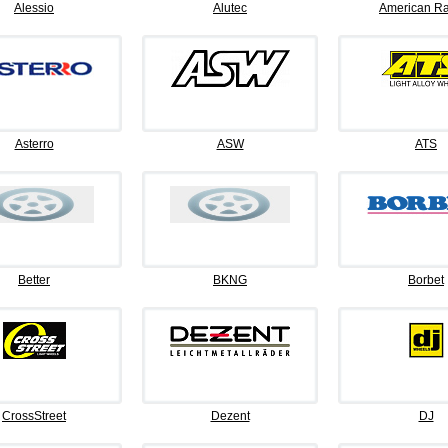
Alessio
Alutec
American Ra
Asterro
ASW
ATS
Better
BKNG
Borbet
CrossStreet
Dezent
DJ