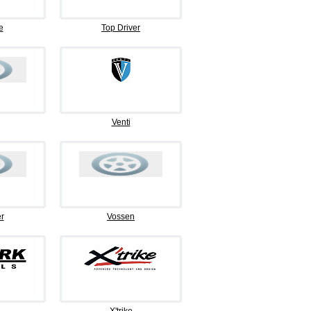
e
Top Driver
Venti
r
Vossen