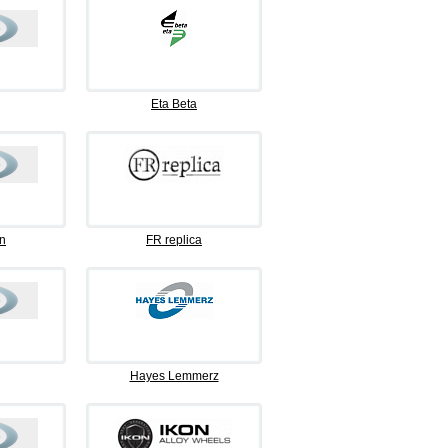
Eta Beta
n
FR replica
Hayes Lemmerz