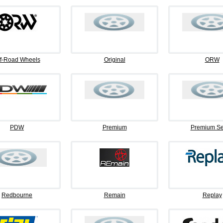
f-Road Wheels
Original
ORW
PDW
Premium
Premium Se
Redbourne
Remain
Replay