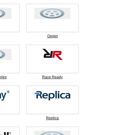
Oxigin
ries
Race Ready
Replica