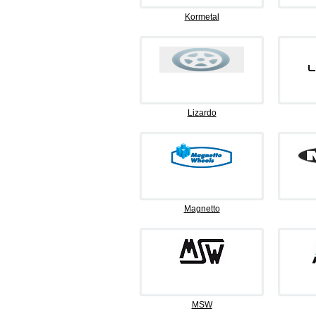
Kormetal
Lizardo
Magnetto
MSW