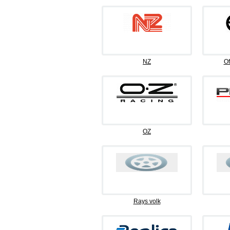
NZ
Of
OZ
Rays volk