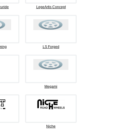
curide
LegeArtis Concept
ming
LS Forged
Megami
Niche