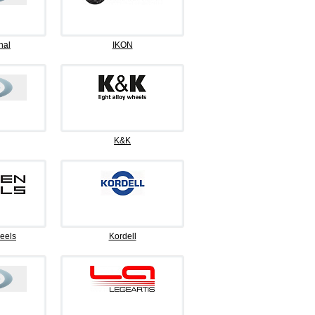
nal
IKON
K&K
eels
Kordell