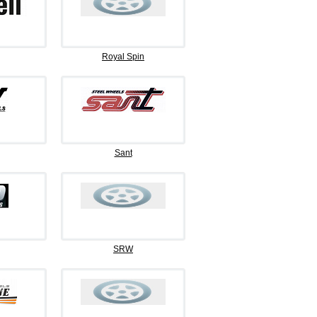
Royal Spin
Sant
SRW