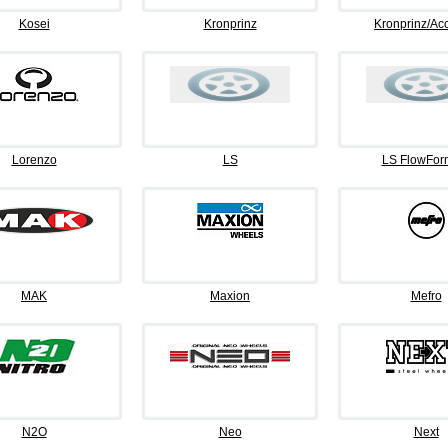
Kosei
Kronprinz
Kronprinz/Ac
Lorenzo
LS
LS FlowFor
MAK
Maxion
Mefro
N2O
Neo
Next