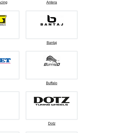
cing
Antera
Bantaj
Buffalo
Dotz