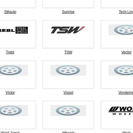
Stilauto
Sunrise
Tech Lin
Trebl
TSW
Vector
Victor
Vissol
Vorsteine