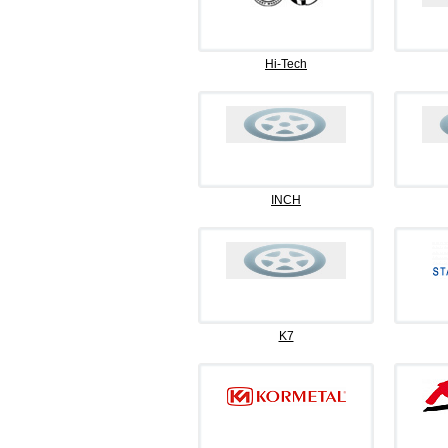
Hi-Tech
INCH
K7