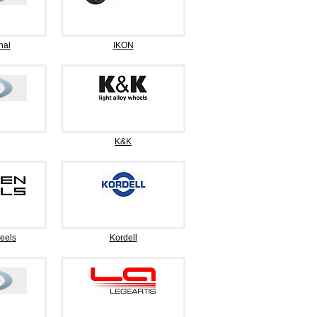
nal
IKON
K&K
eels
Kordell