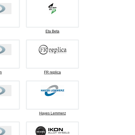
Eta Beta
n
FR replica
Hayes Lemmerz