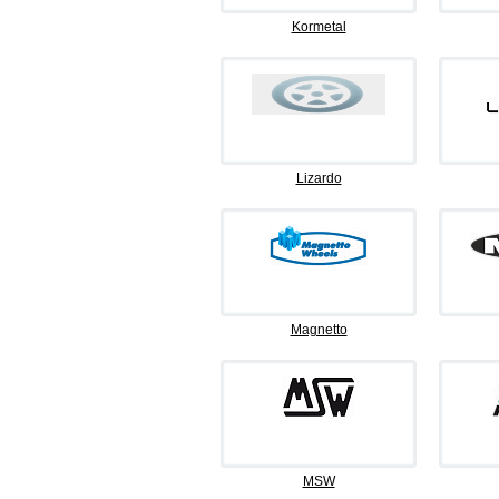
Kormetal
Lizardo
Magnetto
MSW