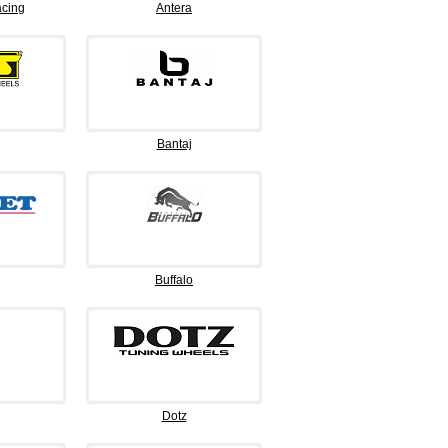
cing
Antera
Bantaj
Buffalo
Dotz