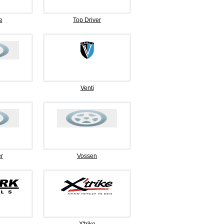
e
Top Driver
Venti
r
Vossen