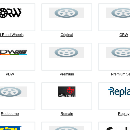
f-Road Wheels
Original
ORW
PDW
Premium
Premium Se
Redbourne
Remain
Replay