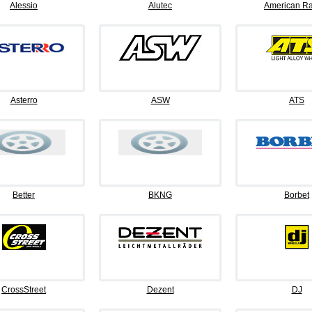
Alessio
Alutec
American Ra
Asterro
ASW
ATS
Better
BKNG
Borbet
CrossStreet
Dezent
DJ