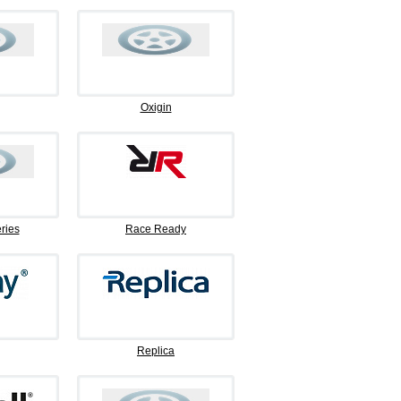
Oxigin
ries
Race Ready
Replica