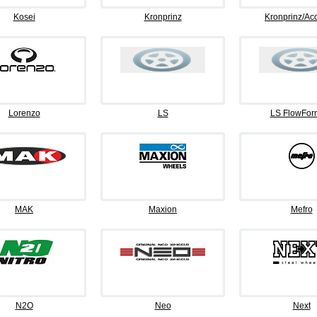
Kosei
Kronprinz
Kronprinz/Ac
Lorenzo
LS
LS FlowFor
MAK
Maxion
Mefro
N2O
Neo
Next