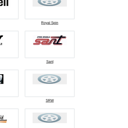
Royal Spin
Sant
SRW