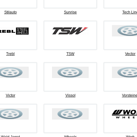
Stilauto
Sunrise
Tech Lin
Trebl
TSW
Vector
Victor
Vissol
Vorsteine