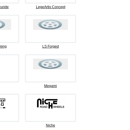
curide
LegeArtis Concept
ming
LS Forged
Megami
Niche