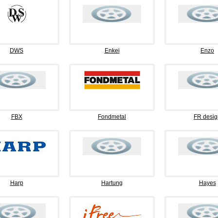
DWS
Enkei
Enzo
FBX
Fondmetal
FR desig
Harp
Hartung
Hayes