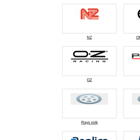
NZ
Of
OZ
Rays volk