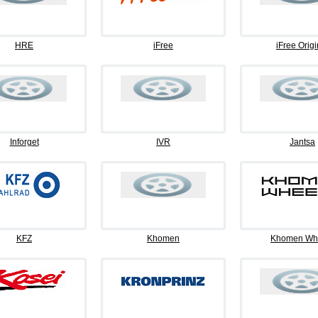
HRE
iFree
iFree Origi
Inforget
IVR
Jantsa
KFZ
Khomen
Khomen Wh