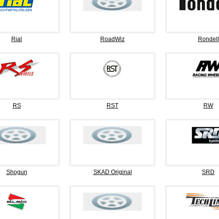
Rial
RoadWiz
Rondell
RS
RST
RW
Shogun
SKAD Original
SRD