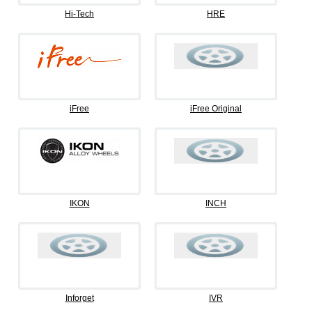
Hi-Tech
HRE
iFree
iFree Original
IKON
INCH
Inforget
IVR