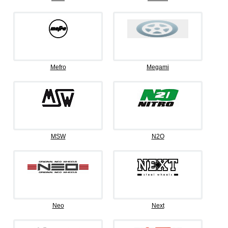
Mefro
Megami
MSW
N2O
Neo
Next