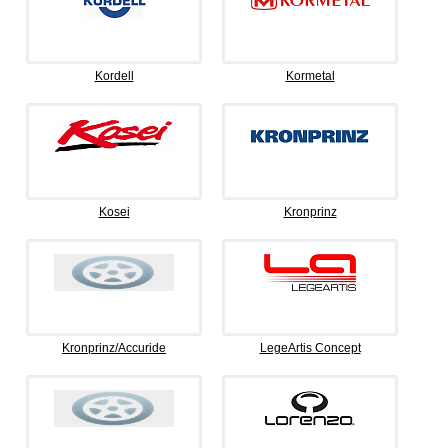
Kordell
Kormetal
Kosei
Kronprinz
Kronprinz/Accuride
LegeArtis Concept