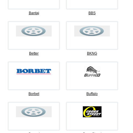
Bantaj
BBS
Better
BKNG
Borbet
Buffalo