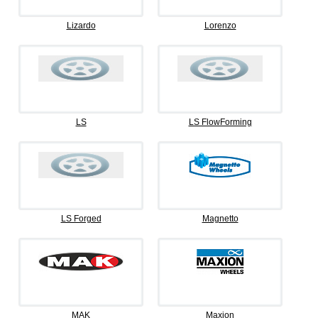
Lizardo
Lorenzo
LS
LS FlowForming
LS Forged
Magnetto
MAK
Maxion