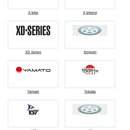
X-trike
X-trikerst
XD Series
Xingmin
Yamato
Yokatta