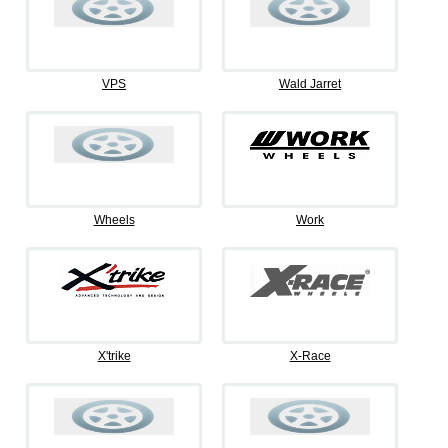
VPS
Wald Jarret
Wheels
Work
X'trike
X-Race