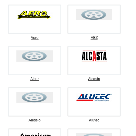
Aero
AEZ
Alcar
Alcasta
Alessio
Alutec