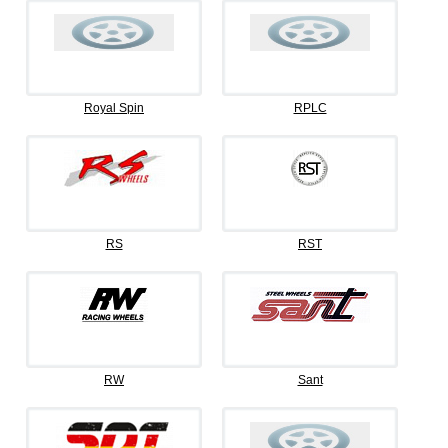
Royal Spin
RPLC
RS
RST
RW
Sant