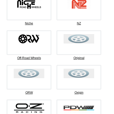
Niche
NZ
Off-Road Wheels
Original
ORW
Oxigin