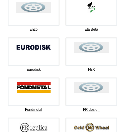
Enzo
Eta Beta
Eurodisk
FBX
Fondmetal
FR design