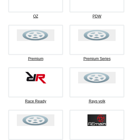
OZ
PDW
Premium
Premium Series
Race Ready
Rays volk