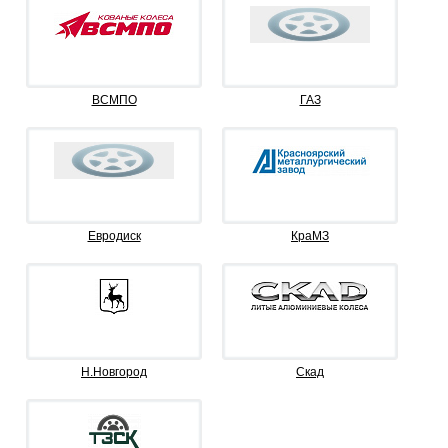
ВСМПО
ГАЗ
Евродиск
КраМЗ
Н.Новгород
Скад