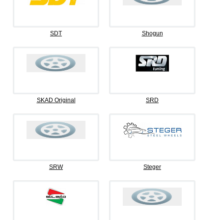
SDT
Shogun
SKAD Original
SRD
SRW
Steger