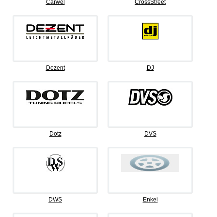
Carwel
CrossStreet
Dezent
DJ
Dotz
DVS
DWS
Enkei