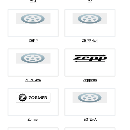
YST
YZ
ZEPP
ZEPP 4x4
ZEPP 4х4
Zeppelin
Zormer
БЗТДиА