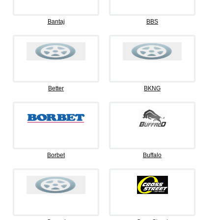
Bantaj
BBS
Better
BKNG
Borbet
Buffalo