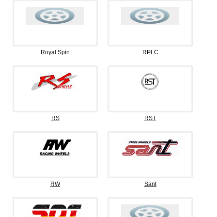
Royal Spin
RPLC
RS
RST
RW
Sant