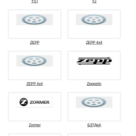
YST
YZ
ZEPP
ZEPP 4x4
ZEPP 4х4
Zeppelin
Zormer
БЗТДиА