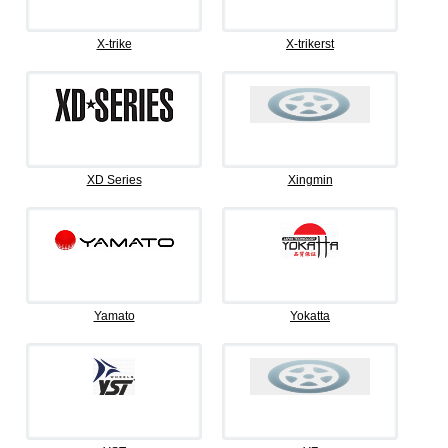
X-trike
X-trikerst
XD Series
Xingmin
Yamato
Yokatta