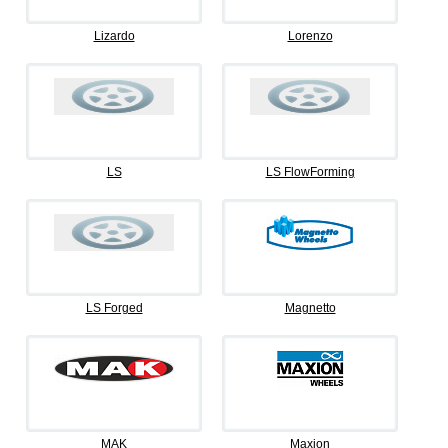
Lizardo
Lorenzo
LS
LS FlowForming
LS Forged
Magnetto
MAK
Maxion