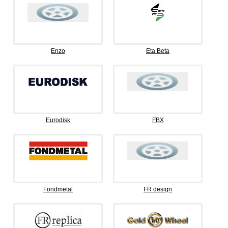
Enzo
Eta Beta
Eurodisk
FBX
Fondmetal
FR design