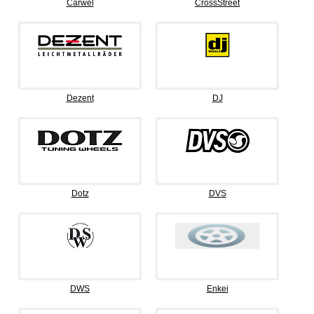
Carwel
CrossStreet
Dezent
DJ
Dotz
DVS
DWS
Enkei