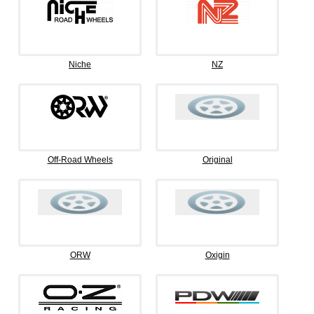
Niche
NZ
Off-Road Wheels
Original
ORW
Oxigin