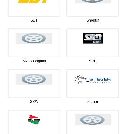
SDT
Shogun
SKAD Original
SRD
SRW
Steger