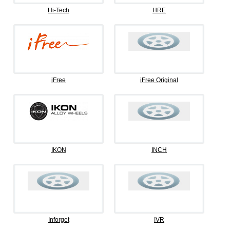
Hi-Tech
HRE
iFree
iFree Original
IKON
INCH
Inforget
IVR