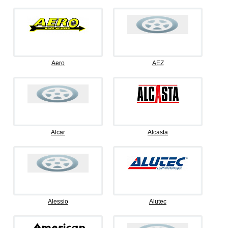
Aero
AEZ
Alcar
Alcasta
Alessio
Alutec