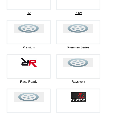
OZ
PDW
Premium
Premium Series
Race Ready
Rays volk