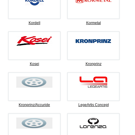
Kordell
Kormetal
Kosei
Kronprinz
Kronprinz/Accuride
LegeArtis Concept