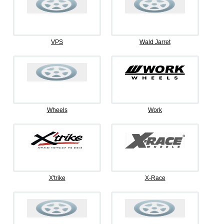
VPS
Wald Jarret
Wheels
Work
X'trike
X-Race