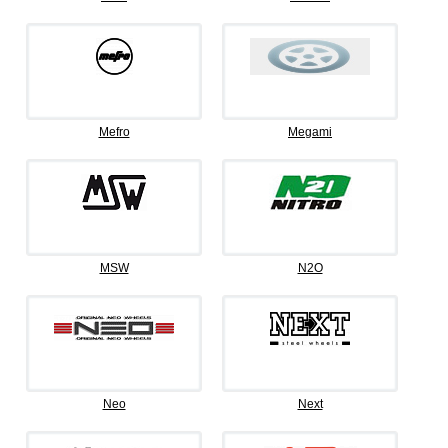
Mefro
Megami
MSW
N2O
Neo
Next