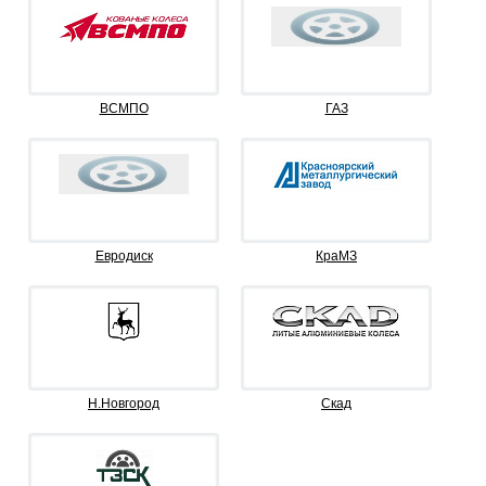
ВСМПО
ГАЗ
Евродиск
КраМЗ
Н.Новгород
Скад