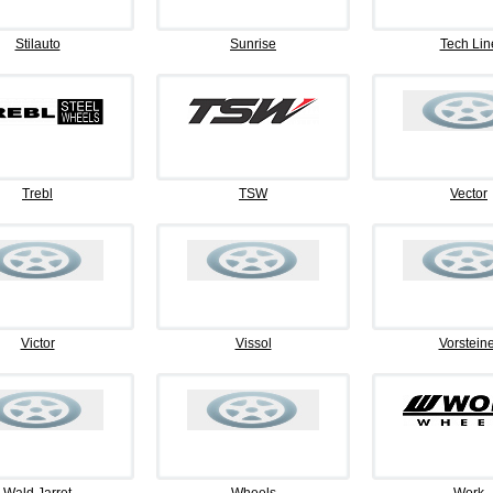
Stilauto
Sunrise
Tech Lin
Trebl
TSW
Vector
Victor
Vissol
Vorsteine