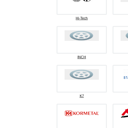
Hi-Tech
INCH
K7