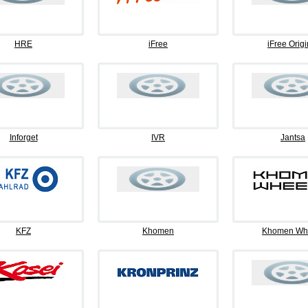
HRE
iFree
iFree Origi
Inforget
IVR
Jantsa
KFZ
Khomen
Khomen Wh