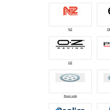
NZ
Of
OZ
Rays volk