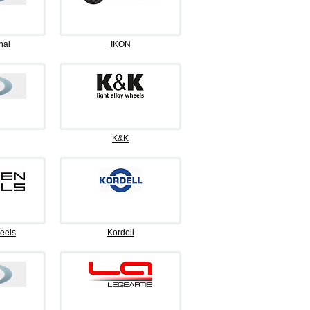
nal
IKON
K&K
eels
Kordell