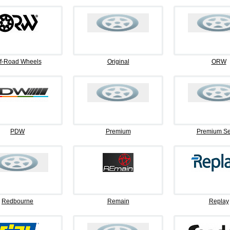
f-Road Wheels
Original
ORW
PDW
Premium
Premium Se
Redbourne
Remain
Replay