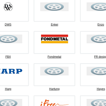
DWS
Enkei
Enzo
FBX
Fondmetal
FR desig
Harp
Hartung
Hayes