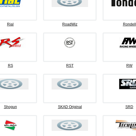
Rial
RoadWiz
Rondell
RS
RST
RW
Shogun
SKAD Original
SRD