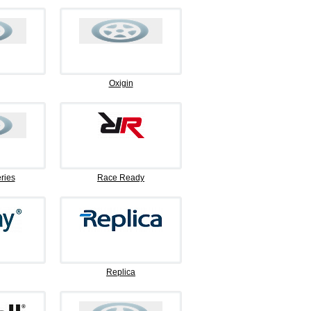
Oxigin
ries
Race Ready
Replica