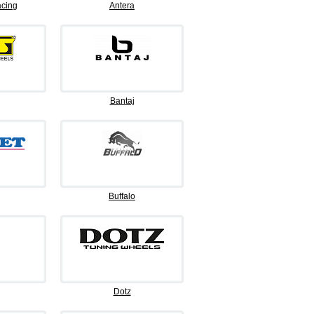
cing
Antera
Bantaj
Buffalo
Dotz