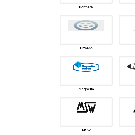
Kormetal
Lizardo
Magnetto
MSW