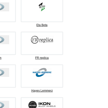
Eta Beta
n
FR replica
Hayes Lemmerz