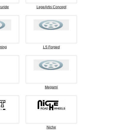
curide
LegeArtis Concept
ming
LS Forged
Megami
Niche