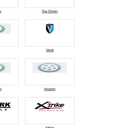
e
Top Driver
Venti
r
Vossen