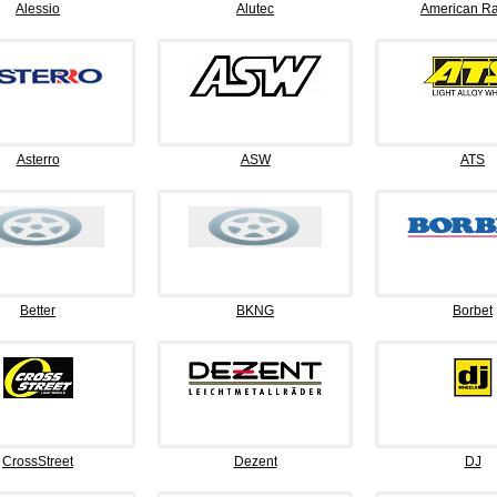
Alessio
Alutec
American Ra
Asterro
ASW
ATS
Better
BKNG
Borbet
CrossStreet
Dezent
DJ