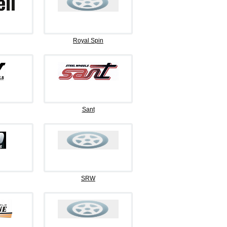
Royal Spin
Sant
SRW