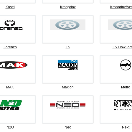
Kosei
Kronprinz
Kronprinz/Ac
Lorenzo
LS
LS FlowFor
MAK
Maxion
Mefro
N2O
Neo
Next