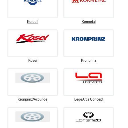
Kordell
Kormetal
Kosei
Kronprinz
Kronprinz/Accuride
LegeArtis Concept