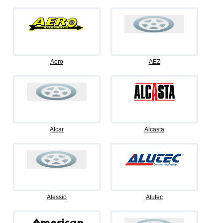
Aero
AEZ
Alcar
Alcasta
Alessio
Alutec