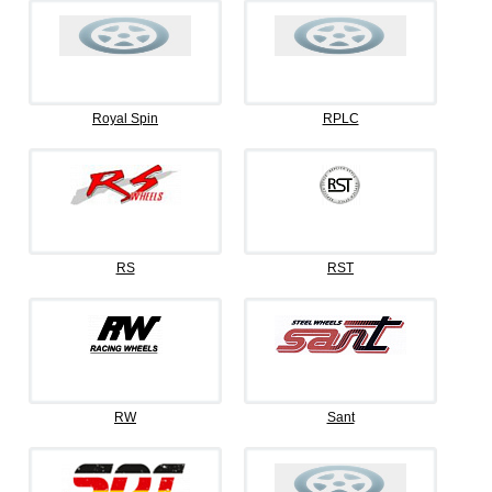
Royal Spin
RPLC
RS
RST
RW
Sant