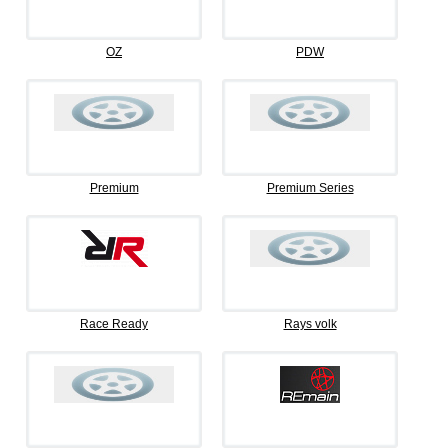
OZ
PDW
Premium
Premium Series
Race Ready
Rays volk