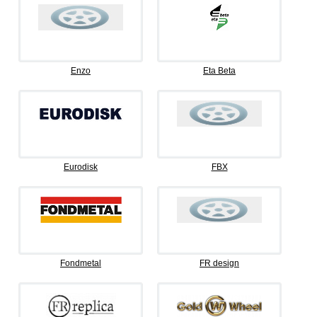
Enzo
Eta Beta
Eurodisk
FBX
Fondmetal
FR design