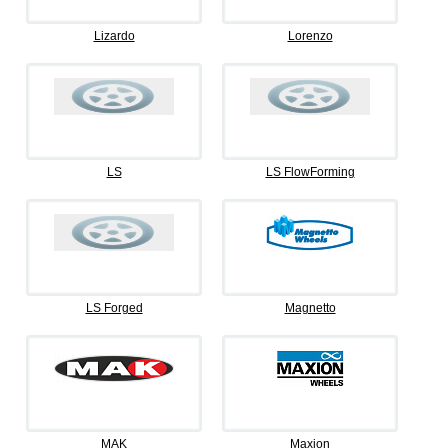
Lizardo
Lorenzo
LS
LS FlowForming
LS Forged
Magnetto
MAK
Maxion