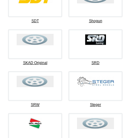
SDT
Shogun
SKAD Original
SRD
SRW
Steger