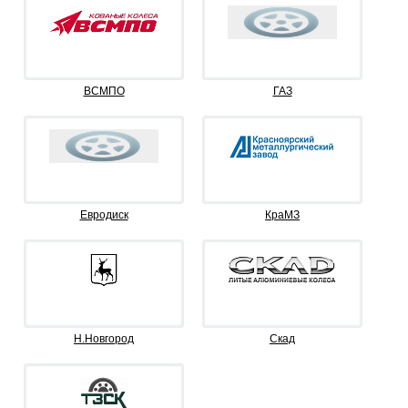
ВСМПО
ГАЗ
Евродиск
КраМЗ
Н.Новгород
Скад