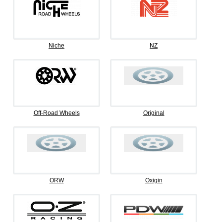
Niche
NZ
Off-Road Wheels
Original
ORW
Oxigin