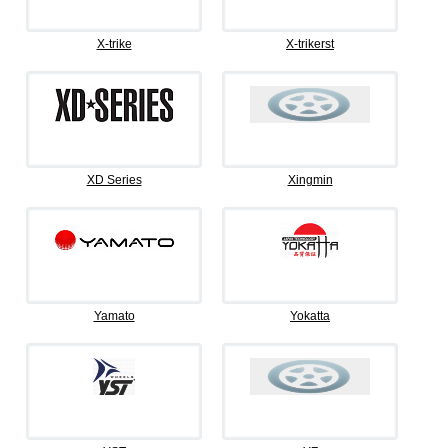
X-trike
X-trikerst
XD Series
Xingmin
Yamato
Yokatta