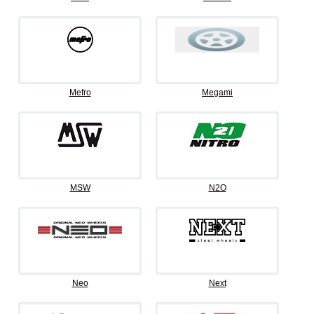
Mefro
Megami
MSW
N2O
Neo
Next