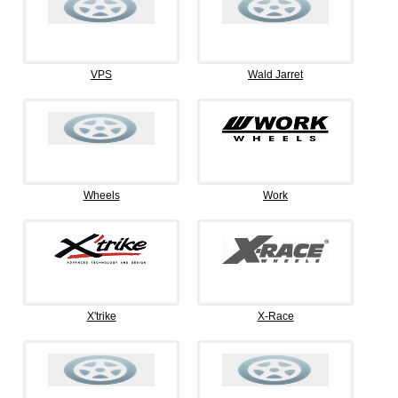
VPS
Wald Jarret
Wheels
Work
X'trike
X-Race