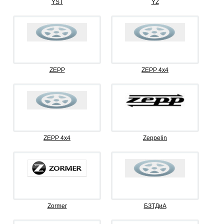
YST
YZ
ZEPP
ZEPP 4x4
ZEPP 4х4
Zeppelin
Zormer
БЗТДиА