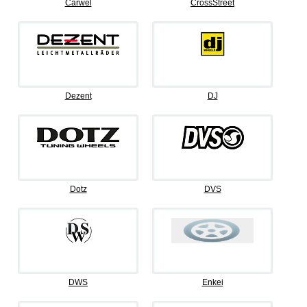
Carwel
CrossStreet
Dezent
DJ
Dotz
DVS
DWS
Enkei