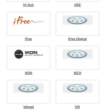
Hi-Tech
HRE
iFree
iFree Original
IKON
INCH
Inforget
IVR