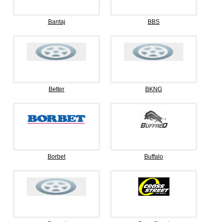
Bantaj
BBS
Better
BKNG
Borbet
Buffalo