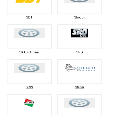
SDT
Shogun
SKAD Original
SRD
SRW
Steger