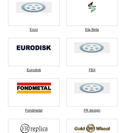
Enzo
Eta Beta
Eurodisk
FBX
Fondmetal
FR design