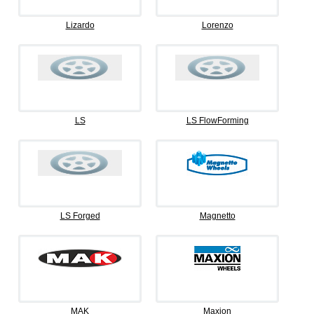
Lizardo
Lorenzo
LS
LS FlowForming
LS Forged
Magnetto
MAK
Maxion