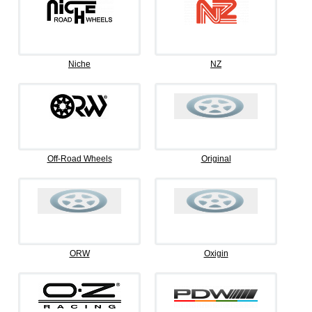
Niche
NZ
Off-Road Wheels
Original
ORW
Oxigin