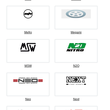
Mefro
Megami
MSW
N2O
Neo
Next