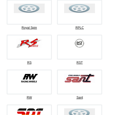
Royal Spin
RPLC
RS
RST
RW
Sant