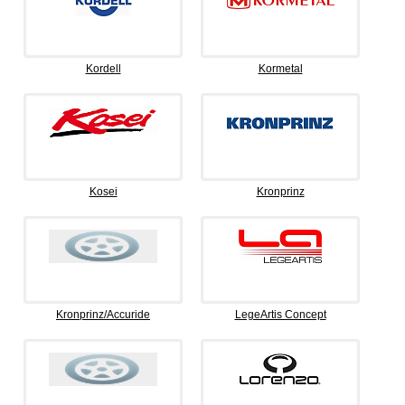
Kordell
Kormetal
Kosei
Kronprinz
Kronprinz/Accuride
LegeArtis Concept