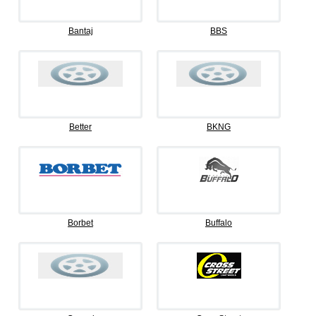
Bantaj
BBS
Better
BKNG
Borbet
Buffalo