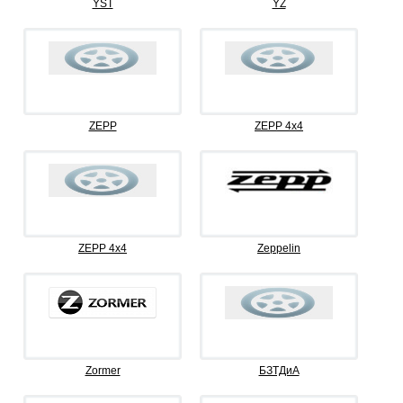
YST
YZ
ZEPP
ZEPP 4x4
ZEPP 4х4
Zeppelin
Zormer
БЗТДиА