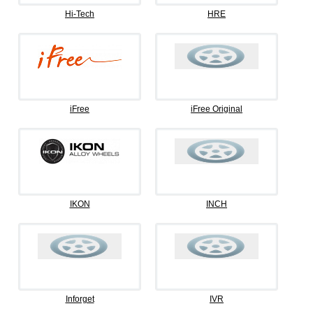
Hi-Tech
HRE
iFree
iFree Original
IKON
INCH
Inforget
IVR