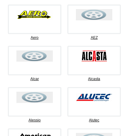
Aero
AEZ
Alcar
Alcasta
Alessio
Alutec