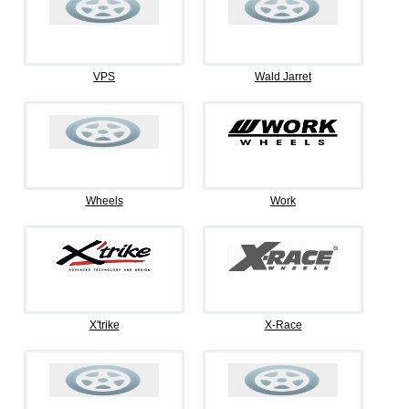
VPS
Wald Jarret
Wheels
Work
X'trike
X-Race