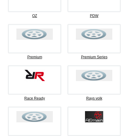
OZ
PDW
Premium
Premium Series
Race Ready
Rays volk