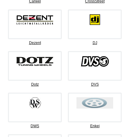
Carwel
CrossStreet
Dezent
DJ
Dotz
DVS
DWS
Enkei