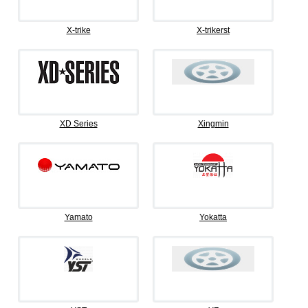
X-trike
X-trikerst
XD Series
Xingmin
Yamato
Yokatta