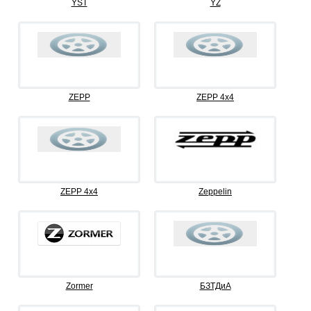
YST
YZ
ZEPP
ZEPP 4x4
ZEPP 4х4
Zeppelin
Zormer
БЗТДиА