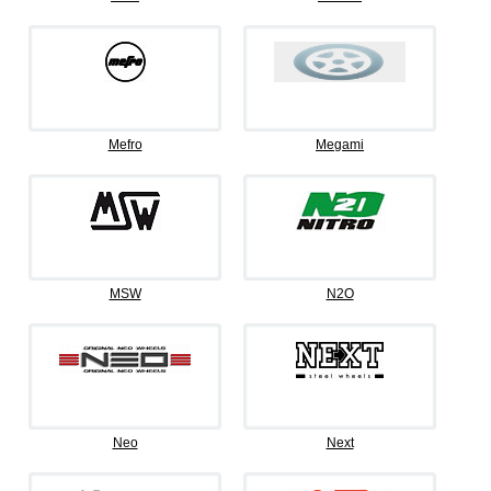
Mefro
Megami
MSW
N2O
Neo
Next