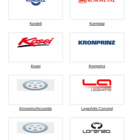
Kordell
Kormetal
Kosei
Kronprinz
Kronprinz/Accuride
LegeArtis Concept