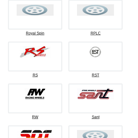
Royal Spin
RPLC
RS
RST
RW
Sant