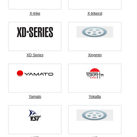
X-trike
X-trikerst
XD Series
Xingmin
Yamato
Yokatta