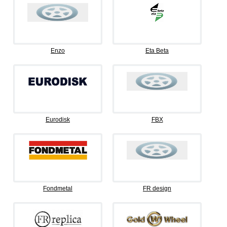
Enzo
Eta Beta
Eurodisk
FBX
Fondmetal
FR design