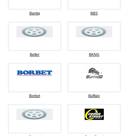
Bantaj
BBS
Better
BKNG
Borbet
Buffalo