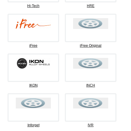
Hi-Tech
HRE
iFree
iFree Original
IKON
INCH
Inforget
IVR