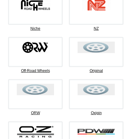
Niche
NZ
Off-Road Wheels
Original
ORW
Oxigin