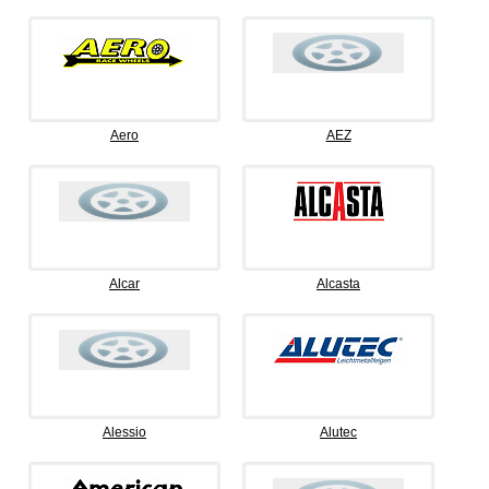
Aero
AEZ
Alcar
Alcasta
Alessio
Alutec