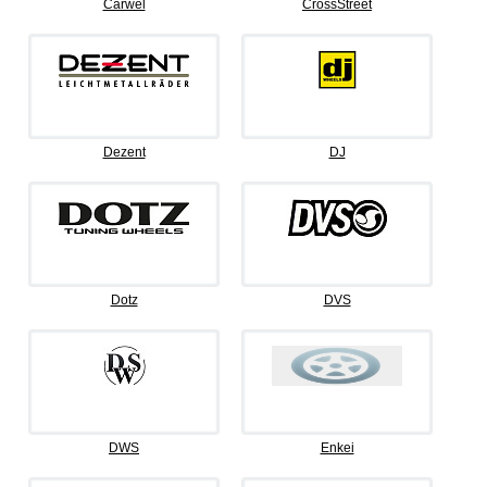
Carwel
CrossStreet
Dezent
DJ
Dotz
DVS
DWS
Enkei