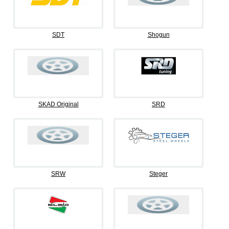
SDT
Shogun
SKAD Original
SRD
SRW
Steger