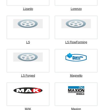
Lizardo
Lorenzo
LS
LS FlowForming
LS Forged
Magnetto
MAK
Maxion