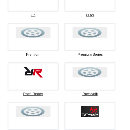
OZ
PDW
Premium
Premium Series
Race Ready
Rays volk