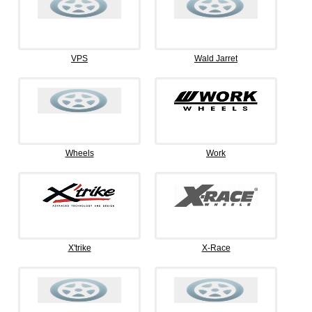
VPS
Wald Jarret
Wheels
Work
X'trike
X-Race