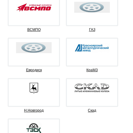
ВСМПО
ГАЗ
Евродиск
КраМЗ
Н.Новгород
Скад