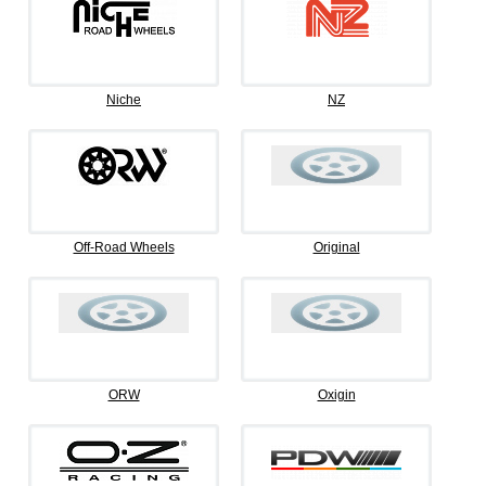
Niche
NZ
Off-Road Wheels
Original
ORW
Oxigin