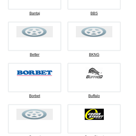
Bantaj
BBS
Better
BKNG
Borbet
Buffalo