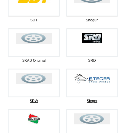
SDT
Shogun
SKAD Original
SRD
SRW
Steger