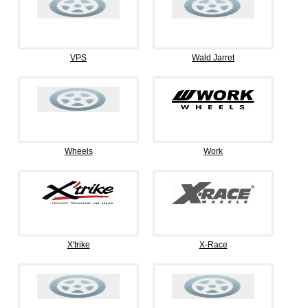
VPS
Wald Jarret
Wheels
Work
X'trike
X-Race