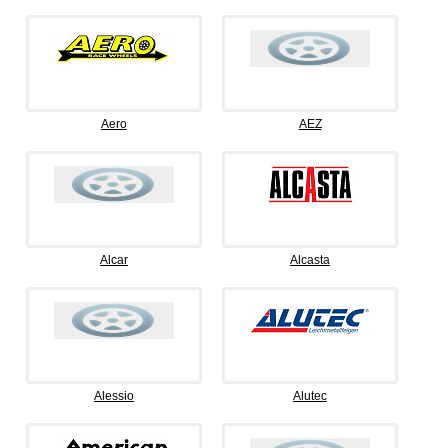
Aero
AEZ
Alcar
Alcasta
Alessio
Alutec