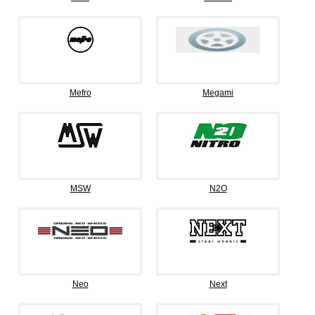
Mefro
Megami
MSW
N2O
Neo
Next