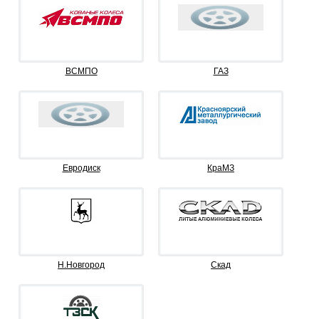
ВСМПО
ГАЗ
Евродиск
КраМЗ
Н.Новгород
Скад