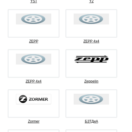
YST
YZ
ZEPP
ZEPP 4x4
ZEPP 4х4
Zeppelin
Zormer
БЗТДиА