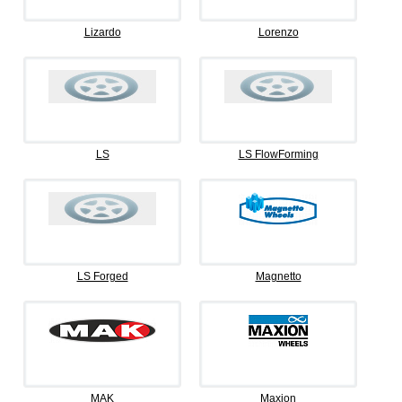
Lizardo
Lorenzo
LS
LS FlowForming
LS Forged
Magnetto
MAK
Maxion