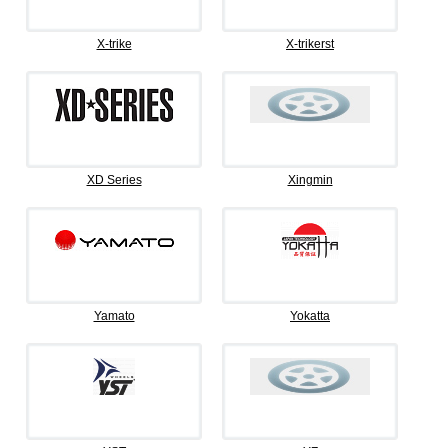
X-trike
X-trikerst
XD Series
Xingmin
Yamato
Yokatta