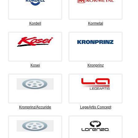
Kordell
Kormetal
Kosei
Kronprinz
Kronprinz/Accuride
LegeArtis Concept