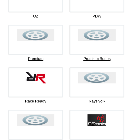
OZ
PDW
Premium
Premium Series
Race Ready
Rays volk