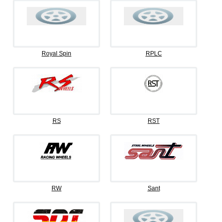
Royal Spin
RPLC
RS
RST
RW
Sant