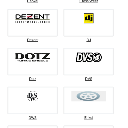
Carwel
CrossStreet
Dezent
DJ
Dotz
DVS
DWS
Enkei