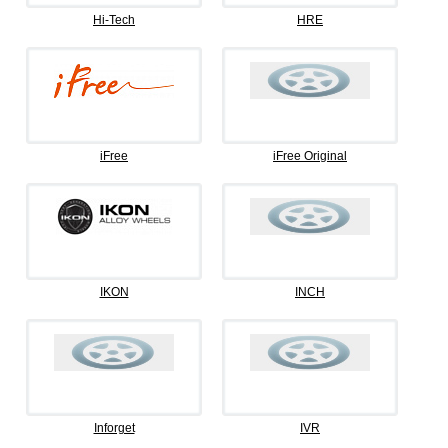
Hi-Tech
HRE
iFree
iFree Original
IKON
INCH
Inforget
IVR