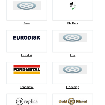
Enzo
Eta Beta
Eurodisk
FBX
Fondmetal
FR design