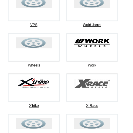
VPS
Wald Jarret
Wheels
Work
X'trike
X-Race