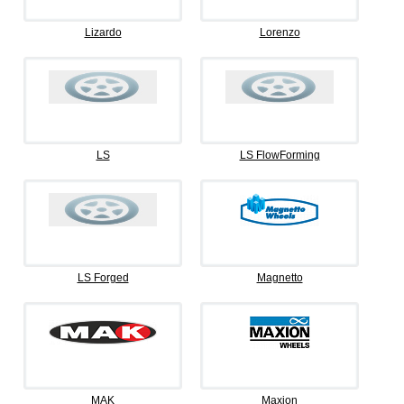
Lizardo
Lorenzo
LS
LS FlowForming
LS Forged
Magnetto
MAK
Maxion