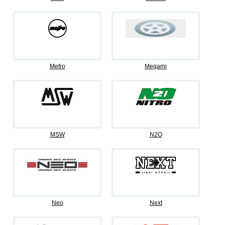
Mefro
Megami
MSW
N2O
Neo
Next