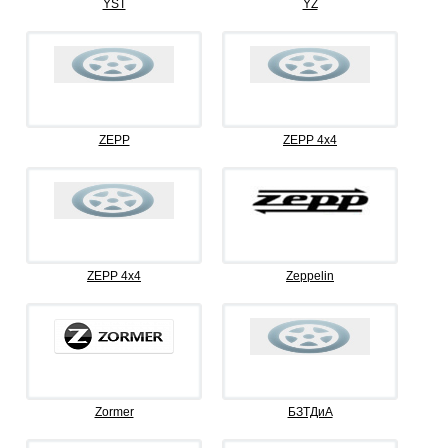
YST
YZ
ZEPP
ZEPP 4x4
ZEPP 4х4
Zeppelin
Zormer
БЗТДиА