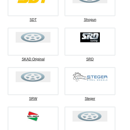
SDT
Shogun
SKAD Original
SRD
SRW
Steger