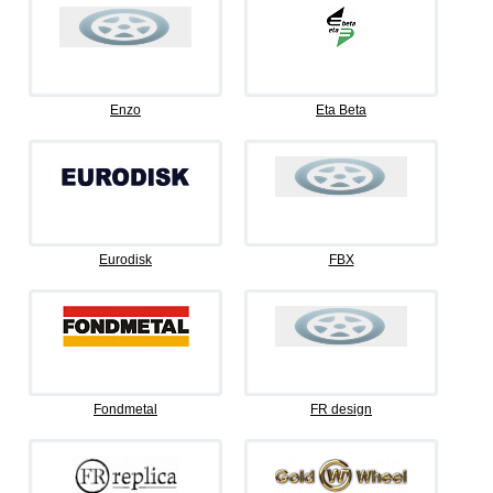
Enzo
Eta Beta
Eurodisk
FBX
Fondmetal
FR design