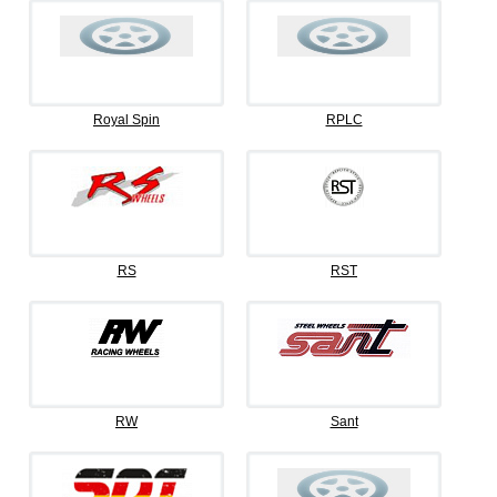
Royal Spin
RPLC
RS
RST
RW
Sant