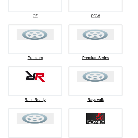
OZ
PDW
Premium
Premium Series
Race Ready
Rays volk