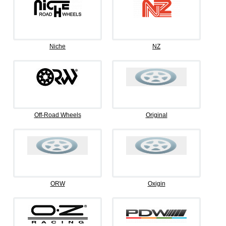
Niche
NZ
Off-Road Wheels
Original
ORW
Oxigin