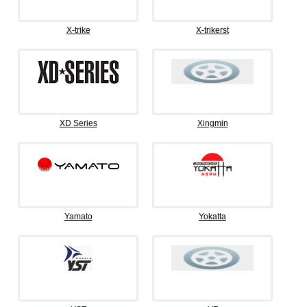
X-trike
X-trikerst
XD Series
Xingmin
Yamato
Yokatta