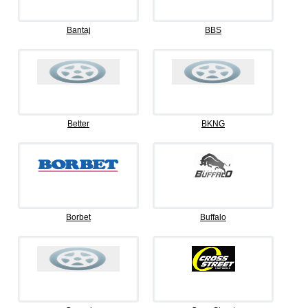
Bantaj
BBS
Better
BKNG
Borbet
Buffalo