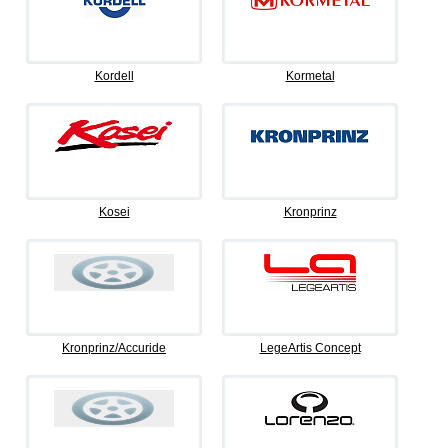
Kordell
Kormetal
Kosei
Kronprinz
Kronprinz/Accuride
LegeArtis Concept