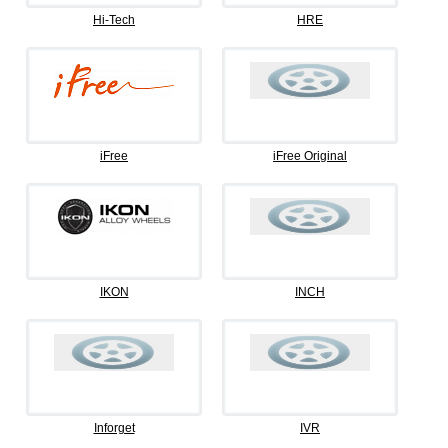
Hi-Tech
HRE
iFree
iFree Original
IKON
INCH
Inforget
IVR