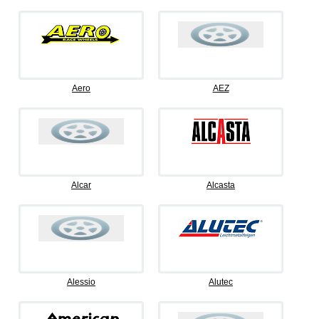
Aero
AEZ
Alcar
Alcasta
Alessio
Alutec