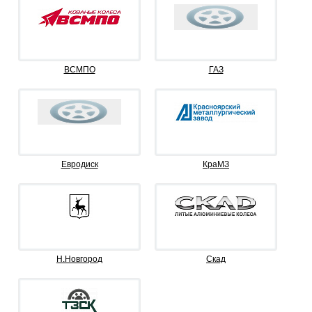
ВСМПО
ГАЗ
Евродиск
КраМЗ
Н.Новгород
Скад