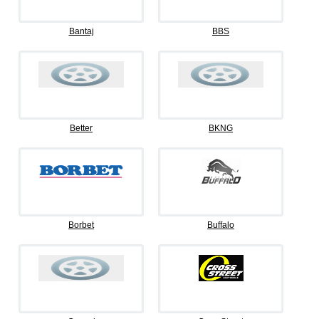
Bantaj
BBS
Better
BKNG
Borbet
Buffalo