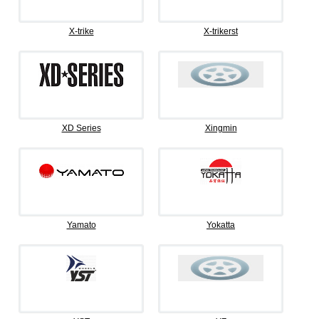
X-trike
X-trikerst
XD Series
Xingmin
Yamato
Yokatta