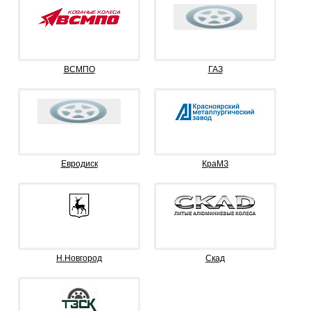
ВСМПО
ГАЗ
Евродиск
КраМЗ
Н.Новгород
Скад