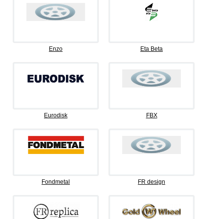
Enzo
Eta Beta
Eurodisk
FBX
Fondmetal
FR design