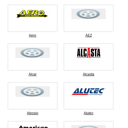
Aero
AEZ
Alcar
Alcasta
Alessio
Alutec