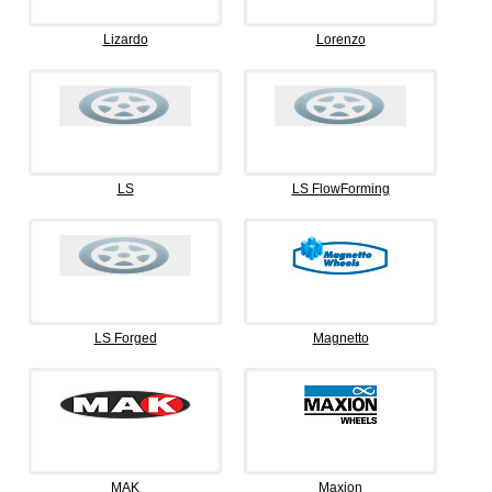
Lizardo
Lorenzo
LS
LS FlowForming
LS Forged
Magnetto
MAK
Maxion