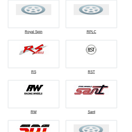
Royal Spin
RPLC
RS
RST
RW
Sant