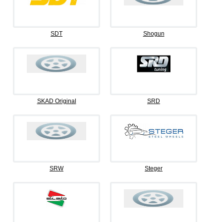
SDT
Shogun
SKAD Original
SRD
SRW
Steger