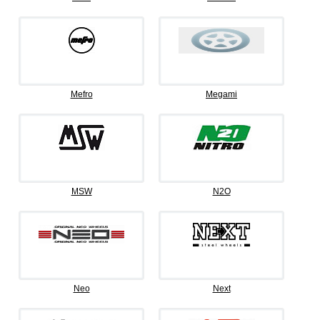
Mefro
Megami
MSW
N2O
Neo
Next