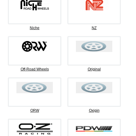
Niche
NZ
Off-Road Wheels
Original
ORW
Oxigin