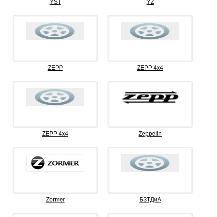
YST
YZ
ZEPP
ZEPP 4x4
ZEPP 4х4
Zeppelin
Zormer
БЗТДиА