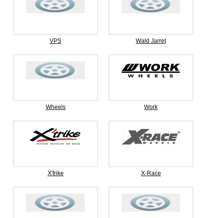
VPS
Wald Jarret
Wheels
Work
X'trike
X-Race