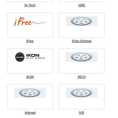
Hi-Tech
HRE
iFree
iFree Original
IKON
INCH
Inforget
IVR