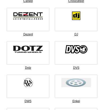
Carwel
CrossStreet
Dezent
DJ
Dotz
DVS
DWS
Enkei