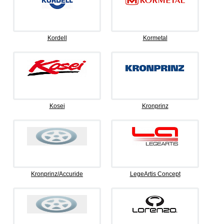
Kordell
Kormetal
Kosei
Kronprinz
Kronprinz/Accuride
LegeArtis Concept