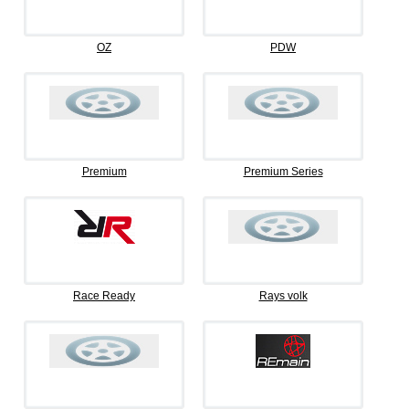
OZ
PDW
Premium
Premium Series
Race Ready
Rays volk