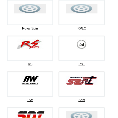
Royal Spin
RPLC
RS
RST
RW
Sant