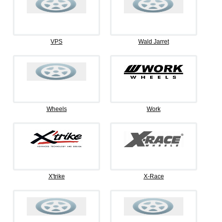
VPS
Wald Jarret
Wheels
Work
X'trike
X-Race