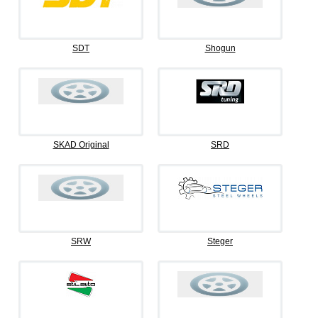
SDT
Shogun
SKAD Original
SRD
SRW
Steger