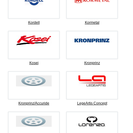
Kordell
Kormetal
Kosei
Kronprinz
Kronprinz/Accuride
LegeArtis Concept