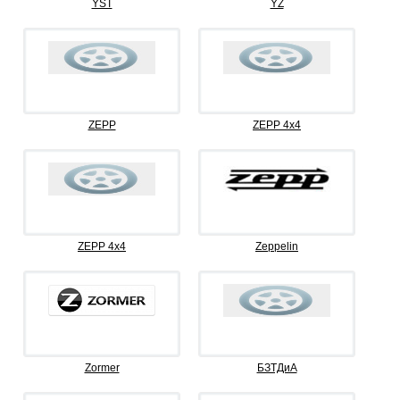
YST
YZ
ZEPP
ZEPP 4x4
ZEPP 4х4
Zeppelin
Zormer
БЗТДиА