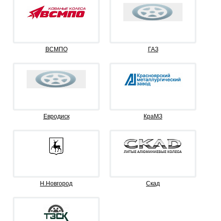
ВСМПО
ГАЗ
Евродиск
КраМЗ
Н.Новгород
Скад