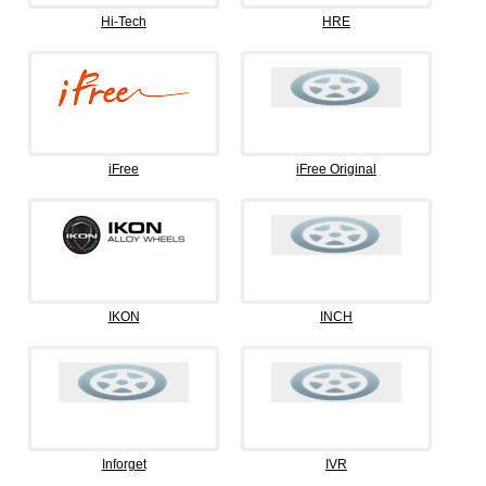
Hi-Tech
HRE
iFree
iFree Original
IKON
INCH
Inforget
IVR