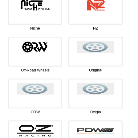
Niche
NZ
Off-Road Wheels
Original
ORW
Oxigin