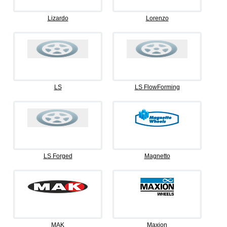
Lizardo
Lorenzo
LS
LS FlowForming
LS Forged
Magnetto
MAK
Maxion