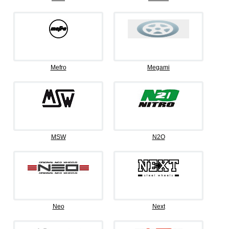
Mefro
Megami
MSW
N2O
Neo
Next