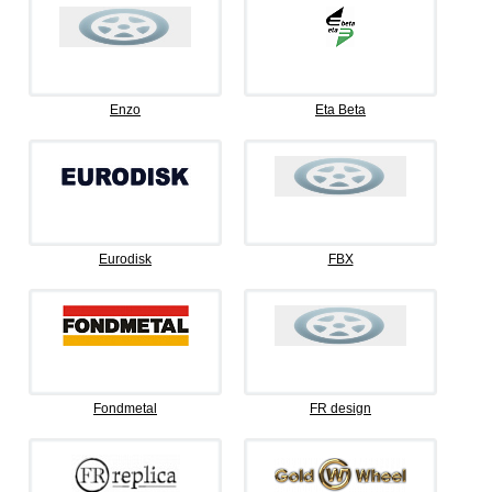
Enzo
Eta Beta
Eurodisk
FBX
Fondmetal
FR design