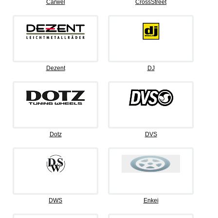
Carwel
CrossStreet
Dezent
DJ
Dotz
DVS
DWS
Enkei