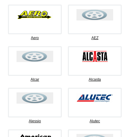
Aero
AEZ
Alcar
Alcasta
Alessio
Alutec