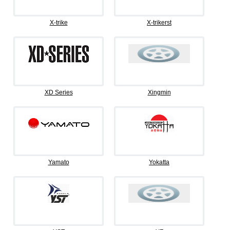
X-trike
X-trikerst
XD Series
Xingmin
Yamato
Yokatta