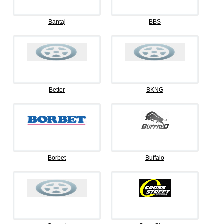
Bantaj
BBS
Better
BKNG
Borbet
Buffalo