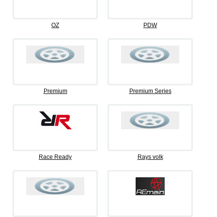
OZ
PDW
Premium
Premium Series
Race Ready
Rays volk