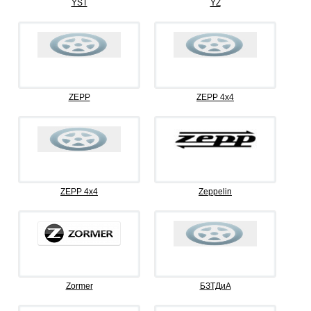
YST
YZ
ZEPP
ZEPP 4x4
ZEPP 4х4
Zeppelin
Zormer
БЗТДиА