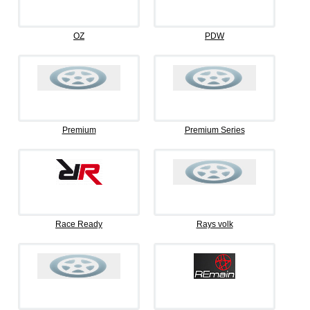
OZ
PDW
Premium
Premium Series
Race Ready
Rays volk