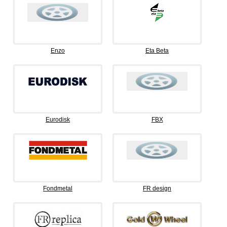
Enzo
Eta Beta
Eurodisk
FBX
Fondmetal
FR design