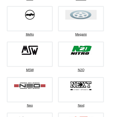
Mefro
Megami
MSW
N2O
Neo
Next