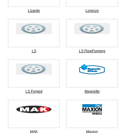
Lizardo
Lorenzo
LS
LS FlowForming
LS Forged
Magnetto
MAK
Maxion