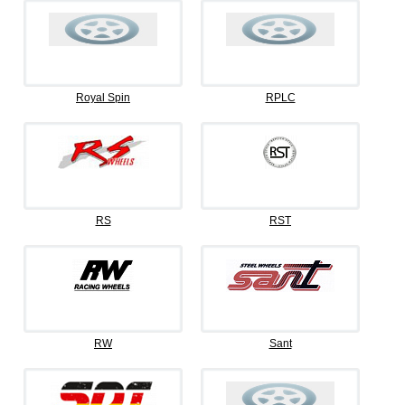
Royal Spin
RPLC
RS
RST
RW
Sant