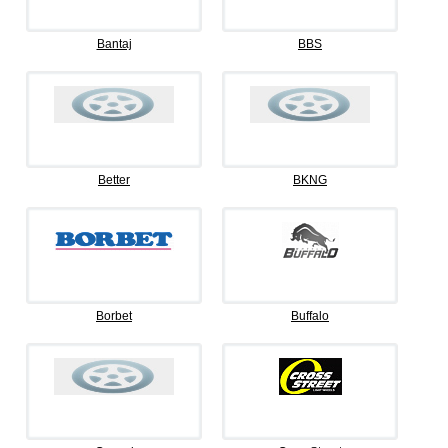
Bantaj
BBS
Better
BKNG
Borbet
Buffalo