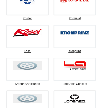
Kordell
Kormetal
Kosei
Kronprinz
Kronprinz/Accuride
LegeArtis Concept