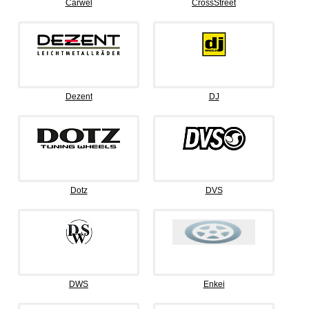
Carwel
CrossStreet
Dezent
DJ
Dotz
DVS
DWS
Enkei