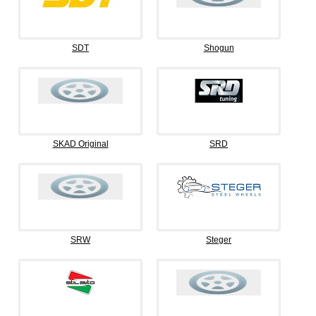
SDT
Shogun
SKAD Original
SRD
SRW
Steger