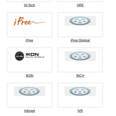
Hi-Tech
HRE
iFree
iFree Original
IKON
INCH
Inforget
IVR