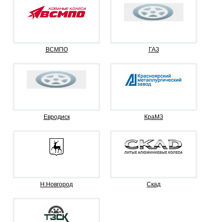
ВСМПО
ГАЗ
Евродиск
КраМЗ
Н.Новгород
Скад