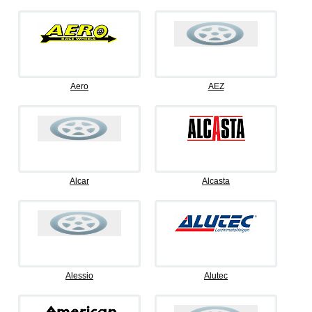
Aero
AEZ
Alcar
Alcasta
Alessio
Alutec