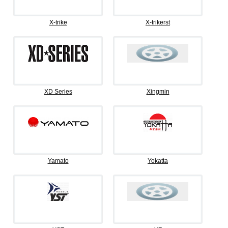
X-trike
X-trikerst
XD Series
Xingmin
Yamato
Yokatta