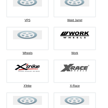
VPS
Wald Jarret
Wheels
Work
X'trike
X-Race