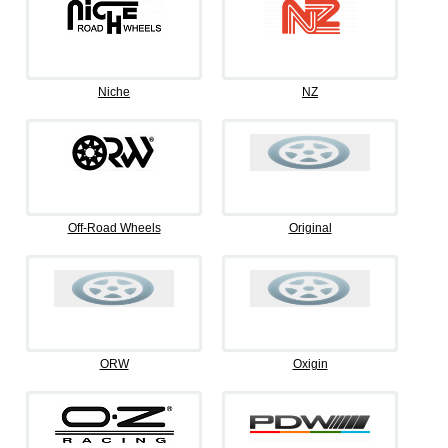
Niche
NZ
Off-Road Wheels
Original
ORW
Oxigin