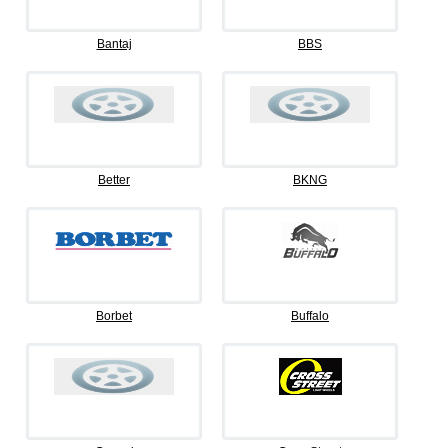
Bantaj
BBS
Better
BKNG
Borbet
Buffalo