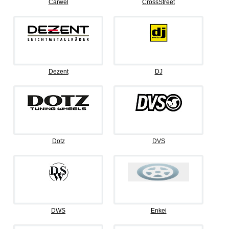
Carwel
CrossStreet
Dezent
DJ
Dotz
DVS
DWS
Enkei