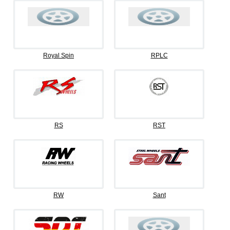
Royal Spin
RPLC
RS
RST
RW
Sant