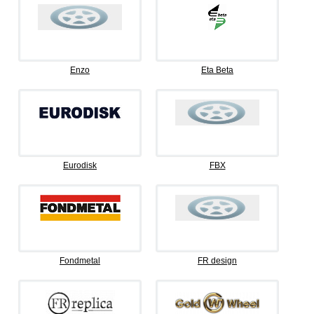
Enzo
Eta Beta
Eurodisk
FBX
Fondmetal
FR design