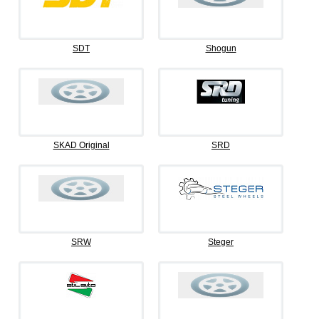
SDT
Shogun
SKAD Original
SRD
SRW
Steger