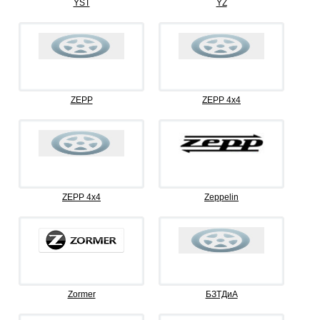
YST
YZ
ZEPP
ZEPP 4x4
ZEPP 4х4
Zeppelin
Zormer
БЗТДиА