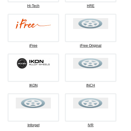
Hi-Tech
HRE
iFree
iFree Original
IKON
INCH
Inforget
IVR