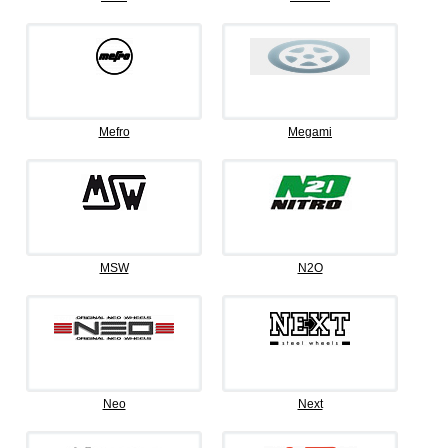
Mefro
Megami
MSW
N2O
Neo
Next