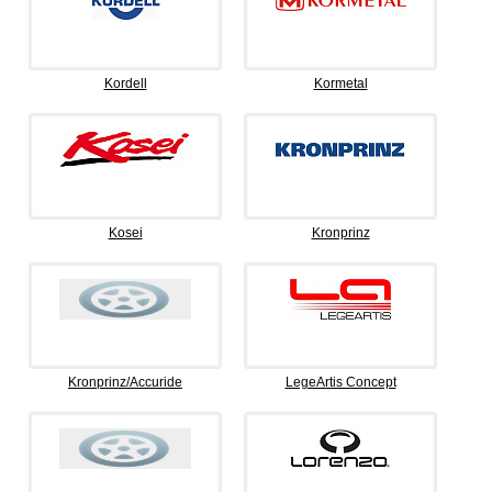
Kordell
Kormetal
Kosei
Kronprinz
Kronprinz/Accuride
LegeArtis Concept