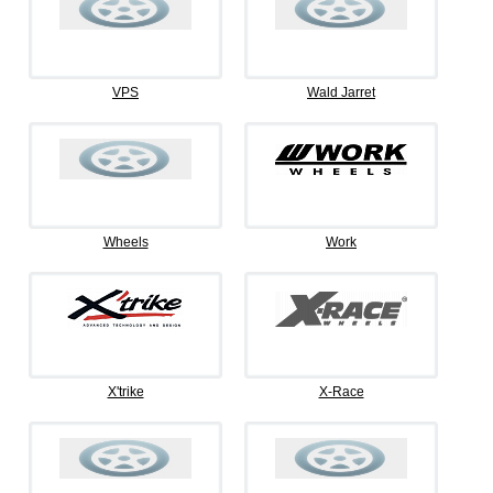
VPS
Wald Jarret
Wheels
Work
X'trike
X-Race