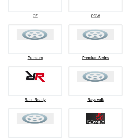
OZ
PDW
Premium
Premium Series
Race Ready
Rays volk