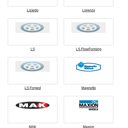
Lizardo
Lorenzo
LS
LS FlowForming
LS Forged
Magnetto
MAK
Maxion