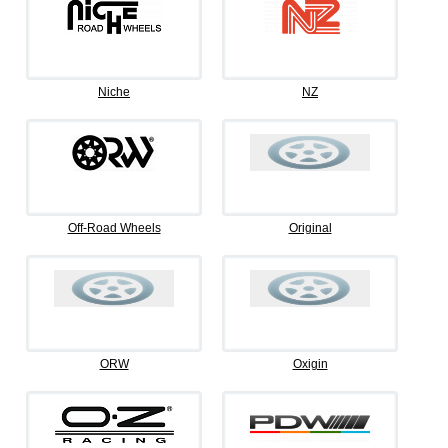
Niche
NZ
Off-Road Wheels
Original
ORW
Oxigin