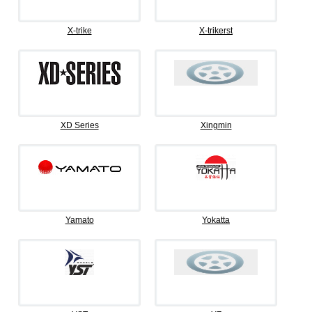
X-trike
X-trikerst
XD Series
Xingmin
Yamato
Yokatta