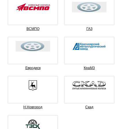
ВСМПО
ГАЗ
Евродиск
КраМЗ
Н.Новгород
Скад