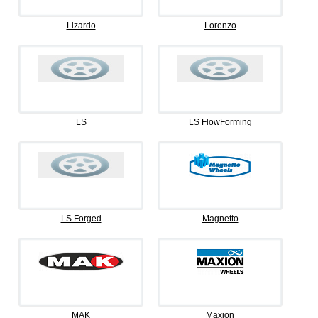
Lizardo
Lorenzo
LS
LS FlowForming
LS Forged
Magnetto
MAK
Maxion