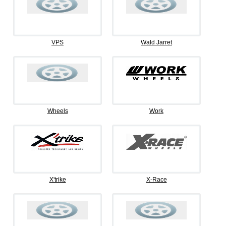
VPS
Wald Jarret
Wheels
Work
X'trike
X-Race