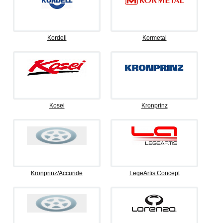
Kordell
Kormetal
Kosei
Kronprinz
Kronprinz/Accuride
LegeArtis Concept