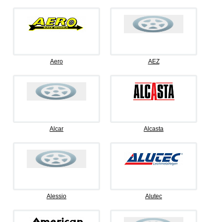
Aero
AEZ
Alcar
Alcasta
Alessio
Alutec