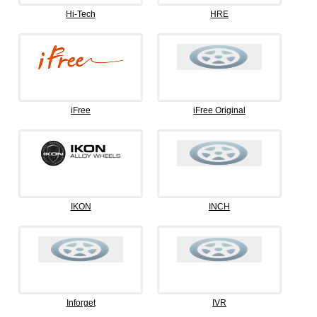
Hi-Tech
HRE
iFree
iFree Original
IKON
INCH
Inforget
IVR