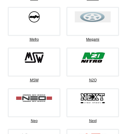
Mefro
Megami
MSW
N2O
Neo
Next