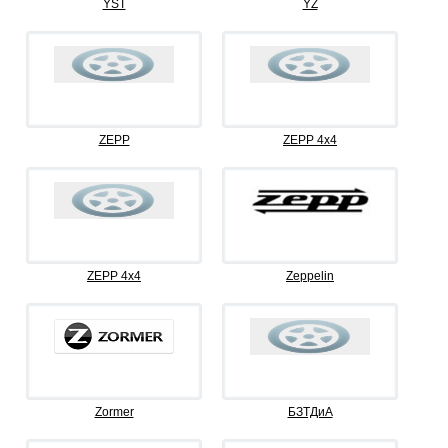
YST
YZ
ZEPP
ZEPP 4x4
ZEPP 4х4
Zeppelin
Zormer
БЗТДиА