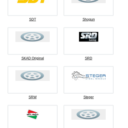
SDT
Shogun
SKAD Original
SRD
SRW
Steger