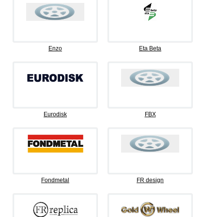
Enzo
Eta Beta
Eurodisk
FBX
Fondmetal
FR design