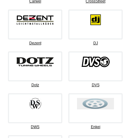
Carwel
CrossStreet
Dezent
DJ
Dotz
DVS
DWS
Enkei