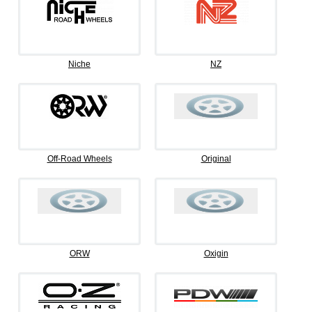
Niche
NZ
Off-Road Wheels
Original
ORW
Oxigin