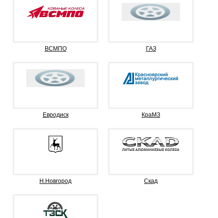
ВСМПО
ГАЗ
Евродиск
КраМЗ
Н.Новгород
Скад