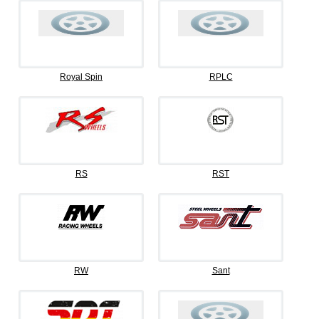
Royal Spin
RPLC
RS
RST
RW
Sant