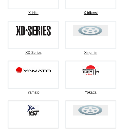
X-trike
X-trikerst
XD Series
Xingmin
Yamato
Yokatta