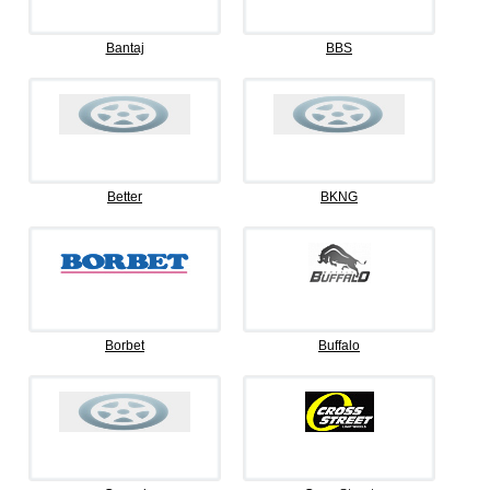
Bantaj
BBS
Better
BKNG
Borbet
Buffalo