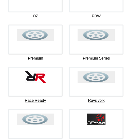
OZ
PDW
Premium
Premium Series
Race Ready
Rays volk