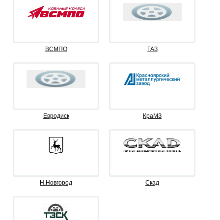
ВСМПО
ГАЗ
Евродиск
КраМЗ
Н.Новгород
Скад