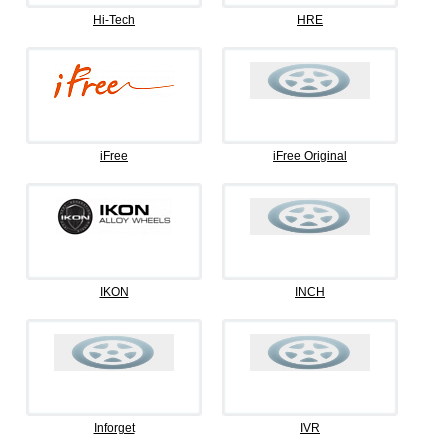
Hi-Tech
HRE
iFree
iFree Original
IKON
INCH
Inforget
IVR