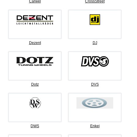
Carwel
CrossStreet
Dezent
DJ
Dotz
DVS
DWS
Enkei