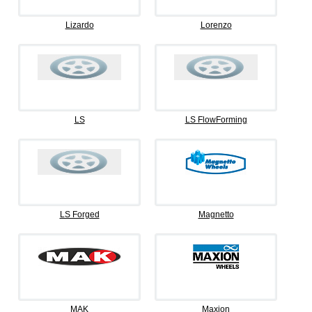
Lizardo
Lorenzo
LS
LS FlowForming
LS Forged
Magnetto
MAK
Maxion