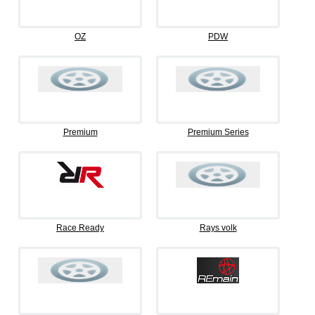
OZ
PDW
Premium
Premium Series
Race Ready
Rays volk