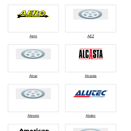
Aero
AEZ
Alcar
Alcasta
Alessio
Alutec