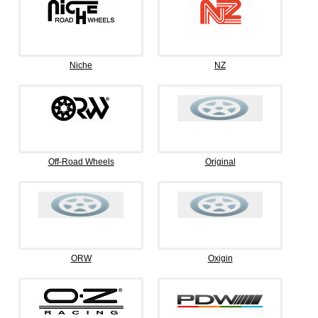
Niche
NZ
Off-Road Wheels
Original
ORW
Oxigin