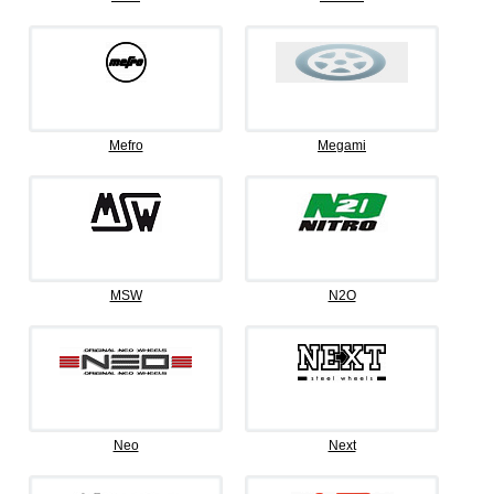
Mefro
Megami
MSW
N2O
Neo
Next