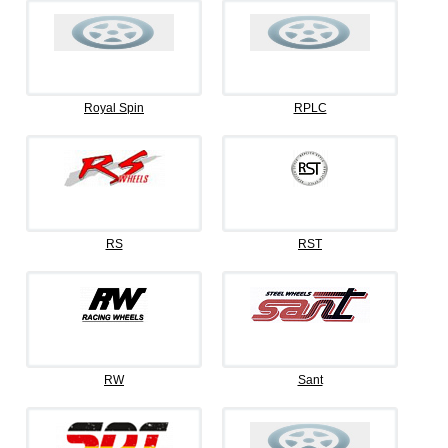
Royal Spin
RPLC
RS
RST
RW
Sant