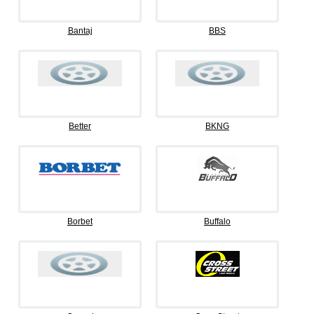
Bantaj
BBS
Better
BKNG
Borbet
Buffalo