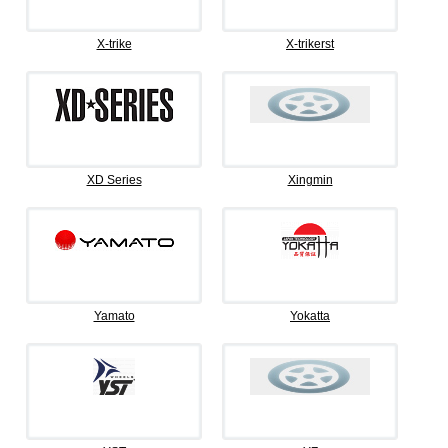
X-trike
X-trikerst
XD Series
Xingmin
Yamato
Yokatta