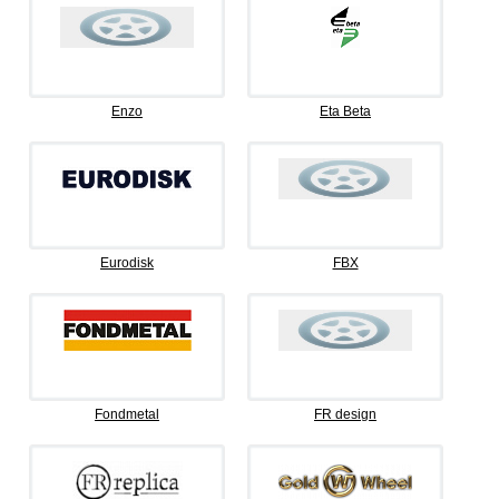
Enzo
Eta Beta
Eurodisk
FBX
Fondmetal
FR design