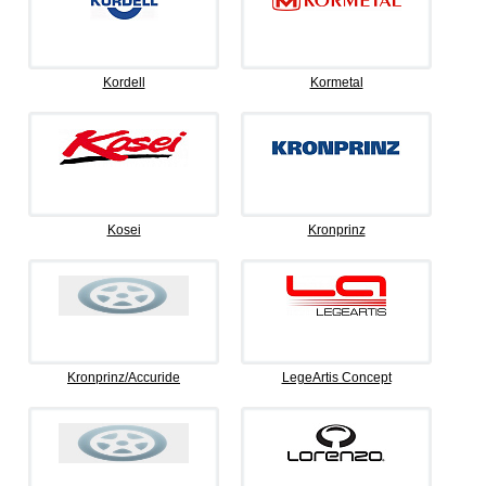
Kordell
Kormetal
Kosei
Kronprinz
Kronprinz/Accuride
LegeArtis Concept