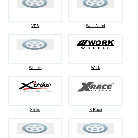
VPS
Wald Jarret
Wheels
Work
X'trike
X-Race