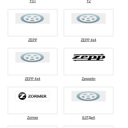
YST
YZ
ZEPP
ZEPP 4x4
ZEPP 4х4
Zeppelin
Zormer
БЗТДиА