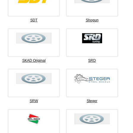
SDT
Shogun
SKAD Original
SRD
SRW
Steger