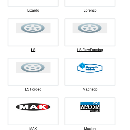
Lizardo
Lorenzo
LS
LS FlowForming
LS Forged
Magnetto
MAK
Maxion