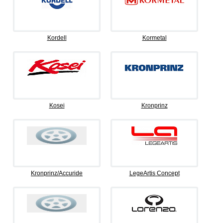
Kordell
Kormetal
Kosei
Kronprinz
Kronprinz/Accuride
LegeArtis Concept