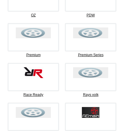
OZ
PDW
Premium
Premium Series
Race Ready
Rays volk