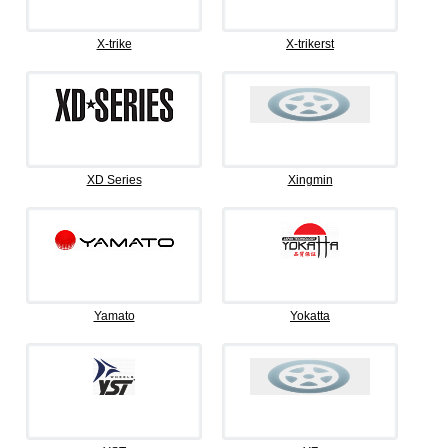
X-trike
X-trikerst
XD Series
Xingmin
Yamato
Yokatta