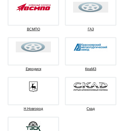
ВСМПО
ГАЗ
Евродиск
КраМЗ
Н.Новгород
Скад