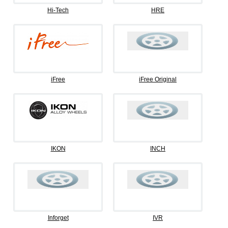
Hi-Tech
HRE
iFree
iFree Original
IKON
INCH
Inforget
IVR