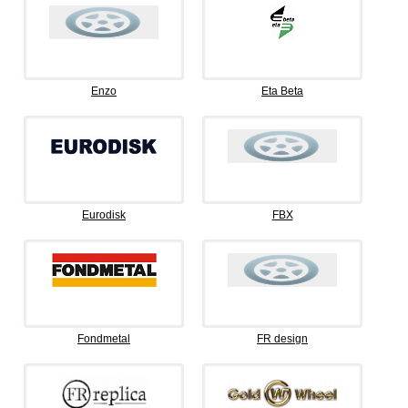
Enzo
Eta Beta
Eurodisk
FBX
Fondmetal
FR design