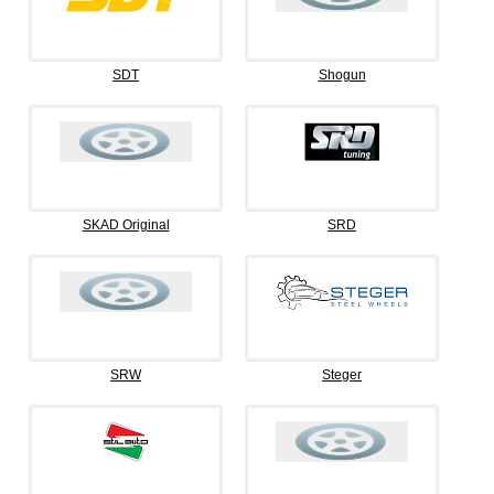
SDT
Shogun
SKAD Original
SRD
SRW
Steger