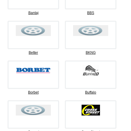
Bantaj
BBS
Better
BKNG
Borbet
Buffalo