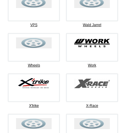
VPS
Wald Jarret
Wheels
Work
X'trike
X-Race