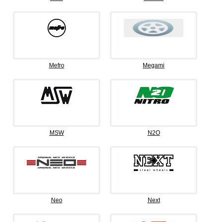
Mefro
Megami
MSW
N2O
Neo
Next