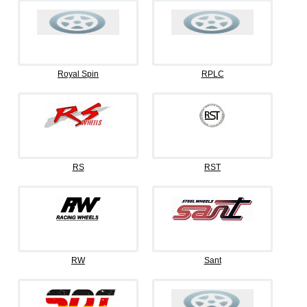
Royal Spin
RPLC
RS
RST
RW
Sant