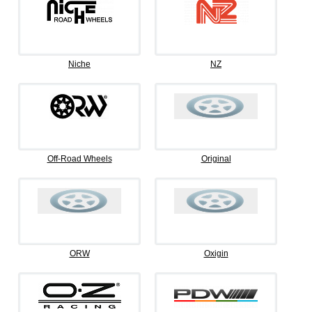
Niche
NZ
Off-Road Wheels
Original
ORW
Oxigin