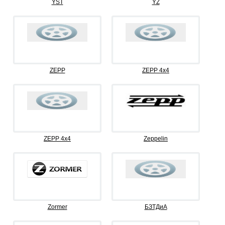
YST
YZ
ZEPP
ZEPP 4x4
ZEPP 4х4
Zeppelin
Zormer
БЗТДиА