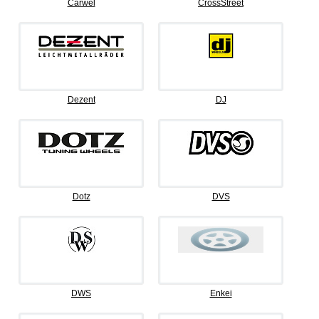
Carwel
CrossStreet
Dezent
DJ
Dotz
DVS
DWS
Enkei