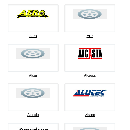
Aero
AEZ
Alcar
Alcasta
Alessio
Alutec