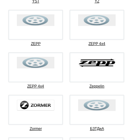
YST
YZ
ZEPP
ZEPP 4x4
ZEPP 4х4
Zeppelin
Zormer
БЗТДиА