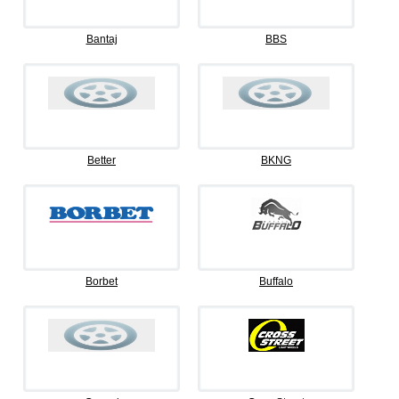
Bantaj
BBS
Better
BKNG
Borbet
Buffalo