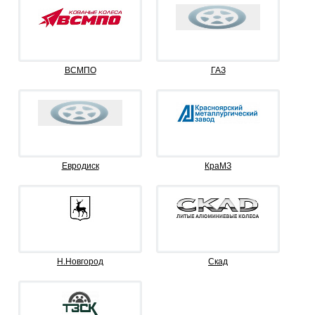
ВСМПО
ГАЗ
Евродиск
КраМЗ
Н.Новгород
Скад