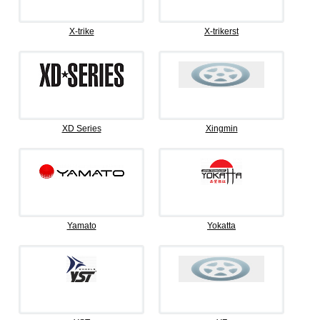
X-trike
X-trikerst
XD Series
Xingmin
Yamato
Yokatta