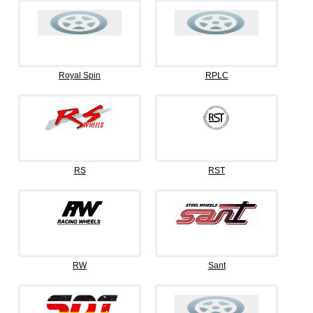
Royal Spin
RPLC
RS
RST
RW
Sant