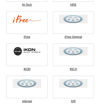
Hi-Tech
HRE
iFree
iFree Original
IKON
INCH
Inforget
IVR