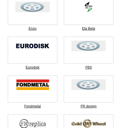
Enzo
Eta Beta
Eurodisk
FBX
Fondmetal
FR design