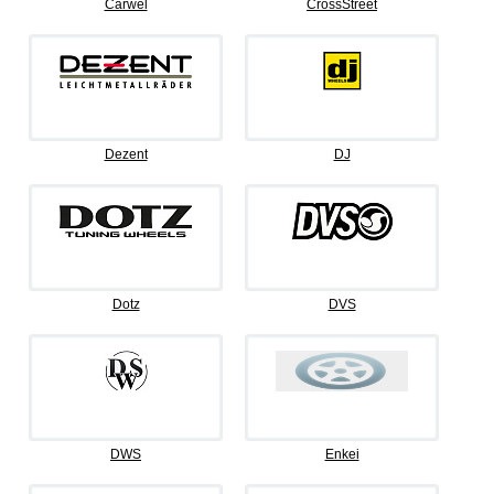
Carwel
CrossStreet
Dezent
DJ
Dotz
DVS
DWS
Enkei