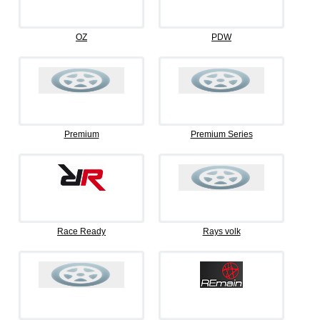
OZ
PDW
Premium
Premium Series
Race Ready
Rays volk