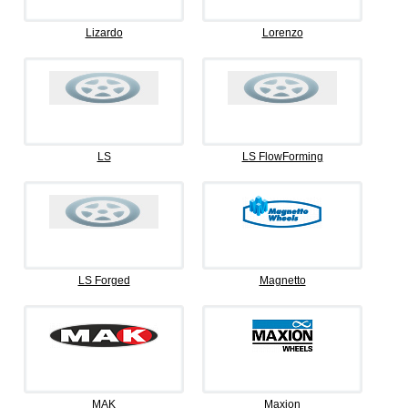
Lizardo
Lorenzo
LS
LS FlowForming
LS Forged
Magnetto
MAK
Maxion