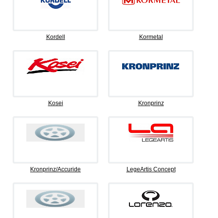
Kordell
Kormetal
Kosei
Kronprinz
Kronprinz/Accuride
LegeArtis Concept