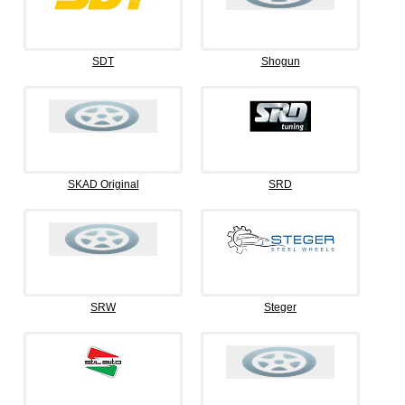
SDT
Shogun
SKAD Original
SRD
SRW
Steger