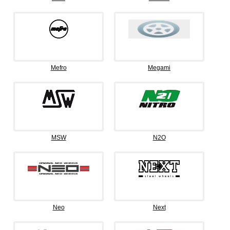
Mefro
Megami
MSW
N2O
Neo
Next