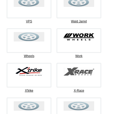
VPS
Wald Jarret
Wheels
Work
X'trike
X-Race