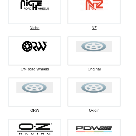
Niche
NZ
Off-Road Wheels
Original
ORW
Oxigin