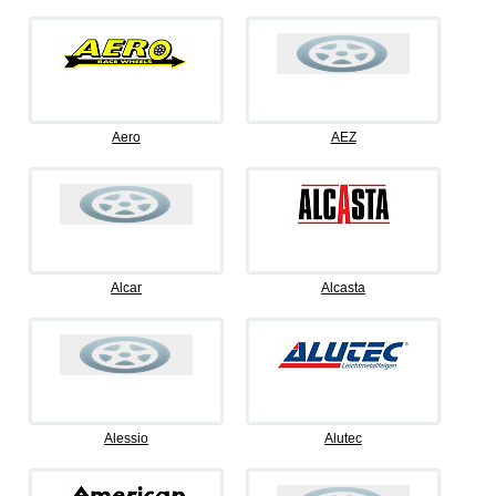
Aero
AEZ
Alcar
Alcasta
Alessio
Alutec