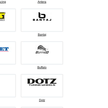
cing
Antera
Bantaj
Buffalo
Dotz