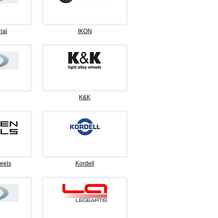
nal
IKON
K&K
eels
Kordell