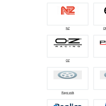
NZ
Of
OZ
Rays volk