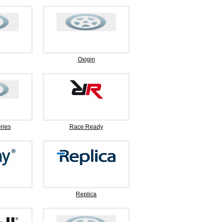
Oxigin
ries
Race Ready
Replica