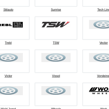
Stilauto
Sunrise
Tech Lin
Trebl
TSW
Vector
Victor
Vissol
Vorsteine