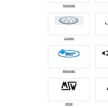
Kormetal
Lizardo
Magnetto
MSW