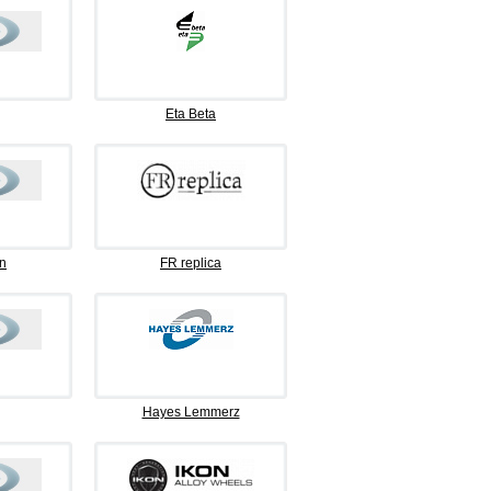
Eta Beta
n
FR replica
Hayes Lemmerz