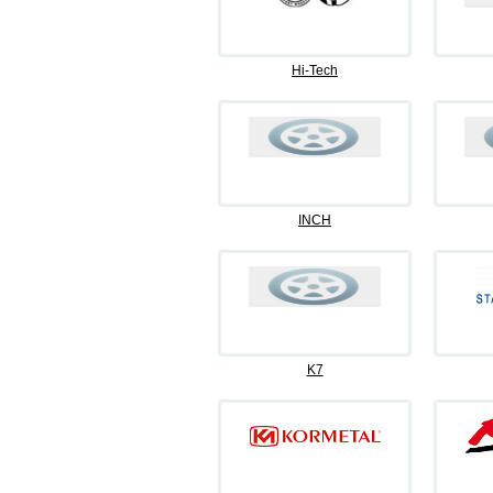
Hi-Tech
INCH
K7