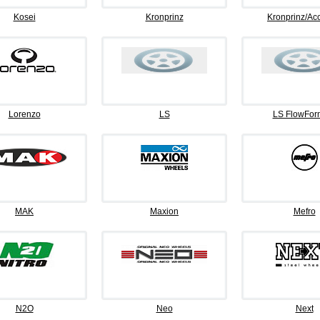
Kosei
Kronprinz
Kronprinz/Ac
Lorenzo
LS
LS FlowFor
MAK
Maxion
Mefro
N2O
Neo
Next