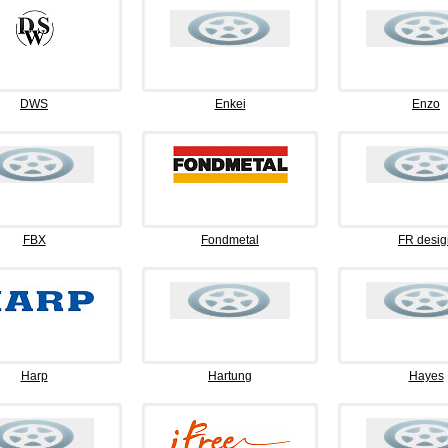
DWS
Enkei
Enzo
FBX
Fondmetal
FR desig
Harp
Hartung
Hayes