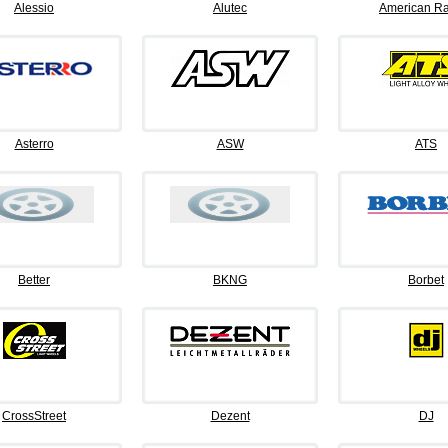
Alessio
Alutec
American Ra
Asterro
ASW
ATS
Better
BKNG
Borbet
CrossStreet
Dezent
DJ