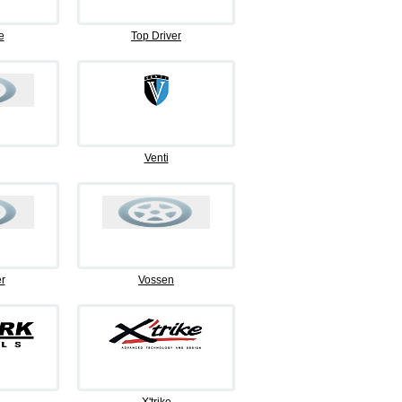
e
Top Driver
Venti
r
Vossen