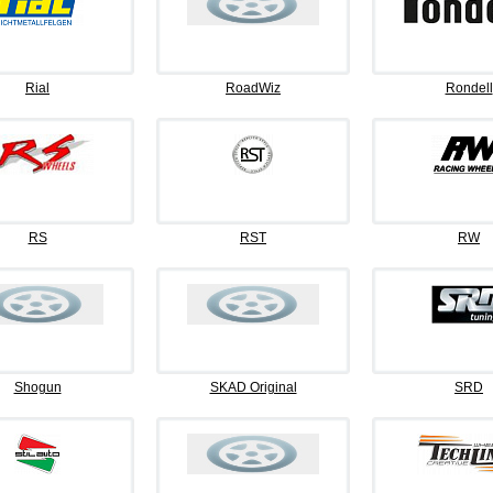
Rial
RoadWiz
Rondell
RS
RST
RW
Shogun
SKAD Original
SRD