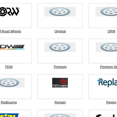
f-Road Wheels
Original
ORW
PDW
Premium
Premium Se
Redbourne
Remain
Replay