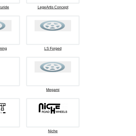
curide
LegeArtis Concept
ming
LS Forged
Megami
Niche