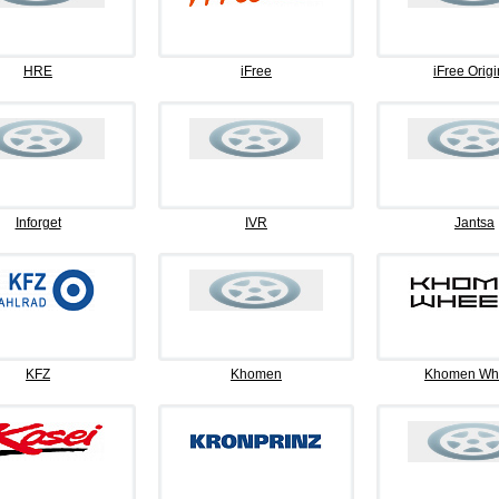
HRE
iFree
iFree Origi
Inforget
IVR
Jantsa
KFZ
Khomen
Khomen Wh