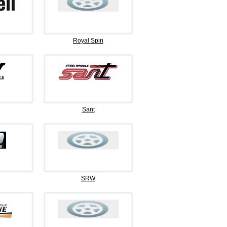
Royal Spin
Sant
SRW