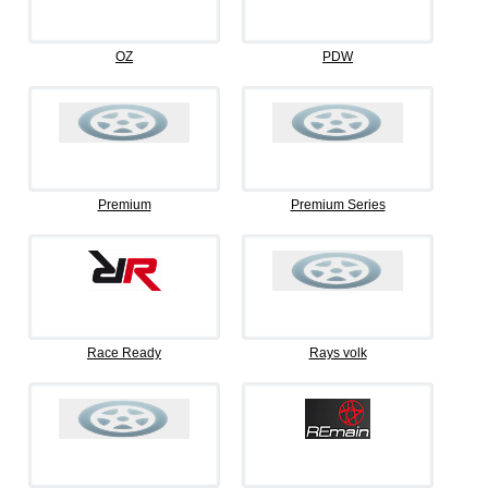
OZ
PDW
Premium
Premium Series
Race Ready
Rays volk