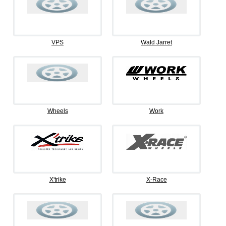
VPS
Wald Jarret
Wheels
Work
X'trike
X-Race