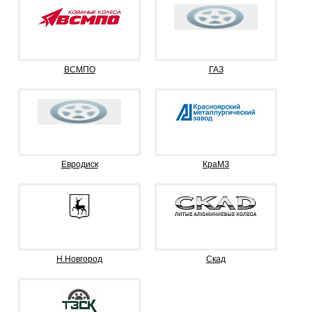
ВСМПО
ГАЗ
Евродиск
КраМЗ
Н.Новгород
Скад