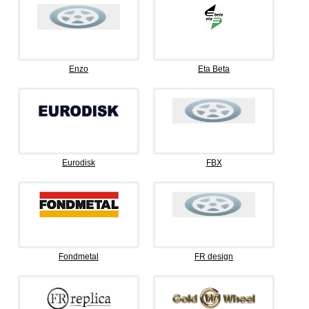
Enzo
Eta Beta
Eurodisk
FBX
Fondmetal
FR design