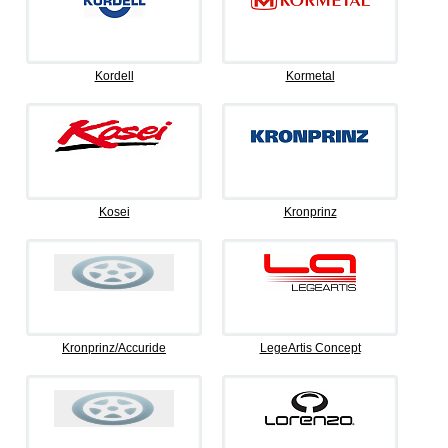
Kordell
Kormetal
Kosei
Kronprinz
Kronprinz/Accuride
LegeArtis Concept