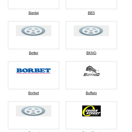
Bantaj
BBS
Better
BKNG
Borbet
Buffalo