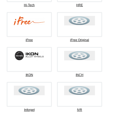
Hi-Tech
HRE
iFree
iFree Original
IKON
INCH
Inforget
IVR