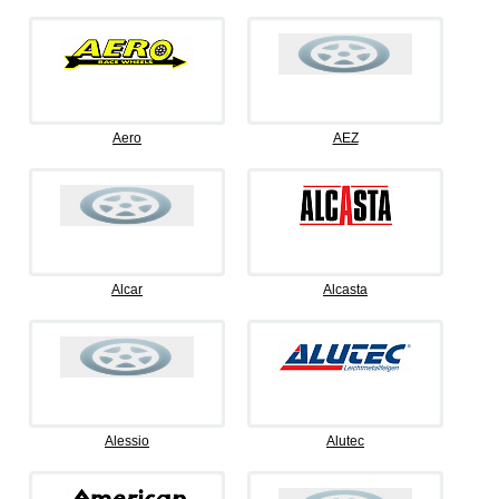
Aero
AEZ
Alcar
Alcasta
Alessio
Alutec