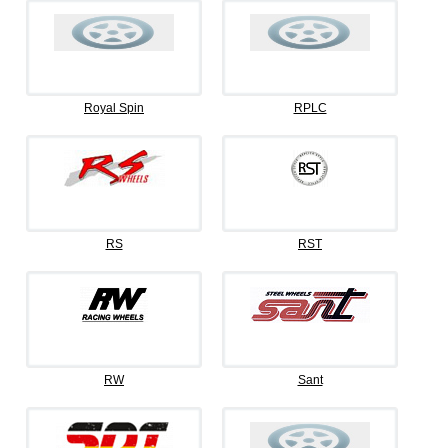
Royal Spin
RPLC
RS
RST
RW
Sant