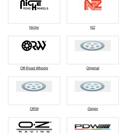
Niche
NZ
Off-Road Wheels
Original
ORW
Oxigin