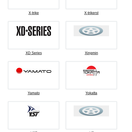
X-trike
X-trikerst
XD Series
Xingmin
Yamato
Yokatta