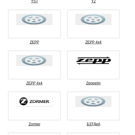
YST
YZ
ZEPP
ZEPP 4x4
ZEPP 4х4
Zeppelin
Zormer
БЗТДиА