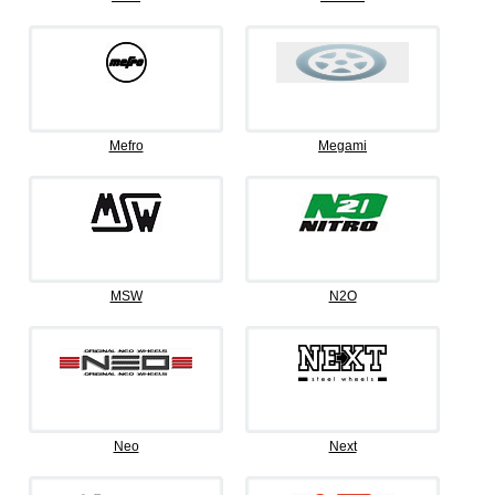
Mefro
Megami
MSW
N2O
Neo
Next