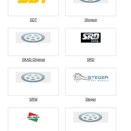
SDT
Shogun
SKAD Original
SRD
SRW
Steger