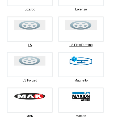
Lizardo
Lorenzo
LS
LS FlowForming
LS Forged
Magnetto
MAK
Maxion