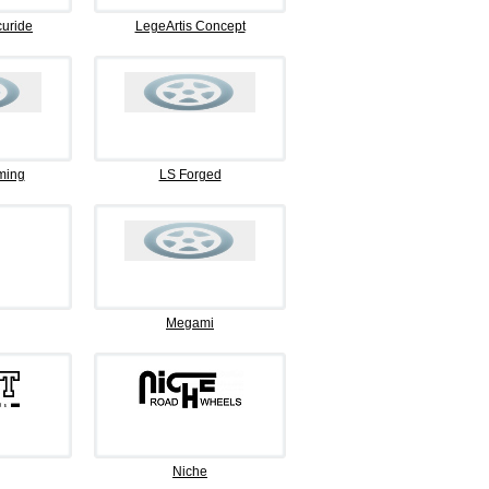
curide
LegeArtis Concept
ming
LS Forged
Megami
Niche