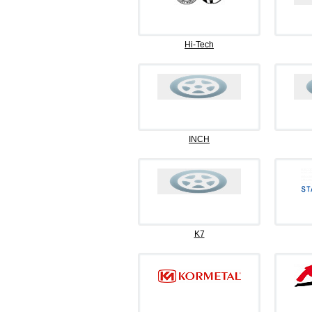
Hi-Tech
INCH
K7