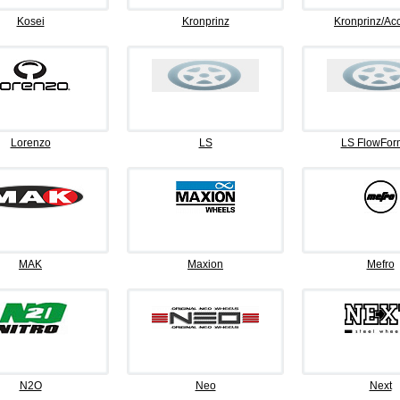
Kosei
Kronprinz
Kronprinz/Ac
Lorenzo
LS
LS FlowFor
MAK
Maxion
Mefro
N2O
Neo
Next