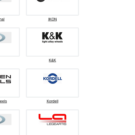
nal
IKON
K&K
eels
Kordell