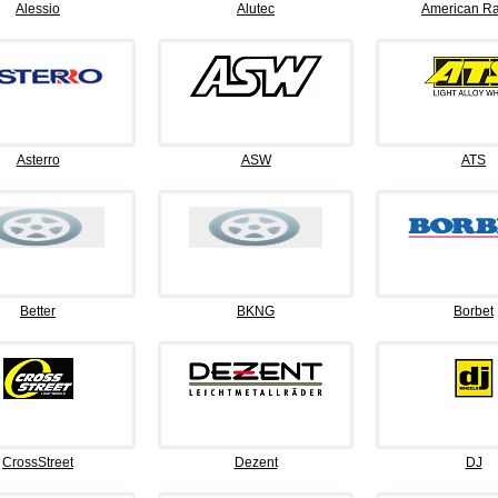
Alessio
Alutec
American Ra
Asterro
ASW
ATS
Better
BKNG
Borbet
CrossStreet
Dezent
DJ