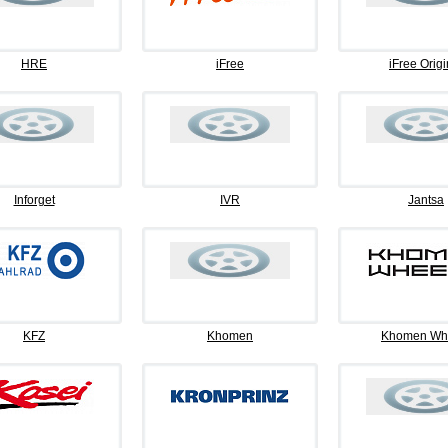
HRE
iFree
iFree Origi
Inforget
IVR
Jantsa
KFZ
Khomen
Khomen Wh