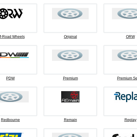
f-Road Wheels
Original
ORW
PDW
Premium
Premium Se
Redbourne
Remain
Replay