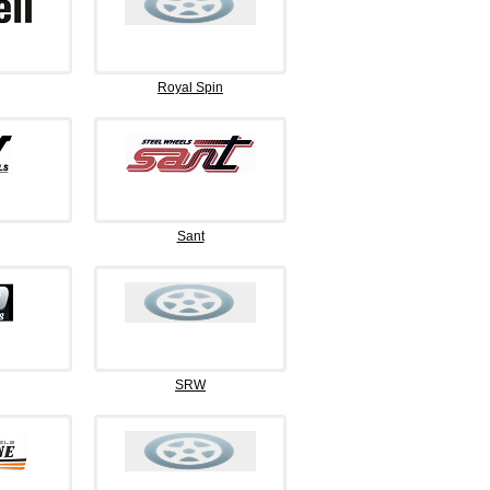
Royal Spin
Sant
SRW