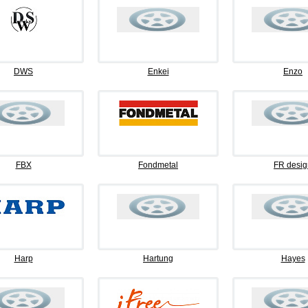
DWS
Enkei
Enzo
FBX
Fondmetal
FR desig
Harp
Hartung
Hayes