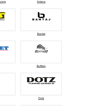
cing
Antera
Bantaj
Buffalo
Dotz