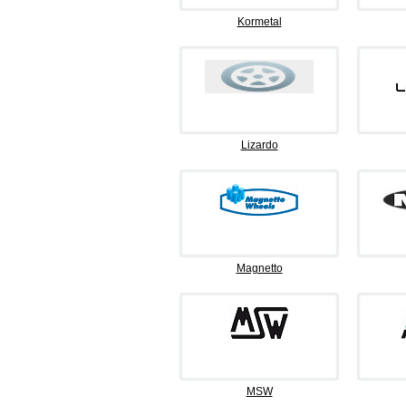
Kormetal
Lizardo
Magnetto
MSW