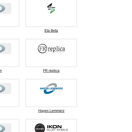
Eta Beta
n
FR replica
Hayes Lemmerz