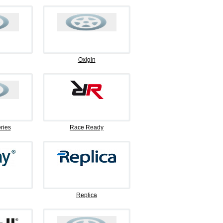
Oxigin
ries
Race Ready
Replica