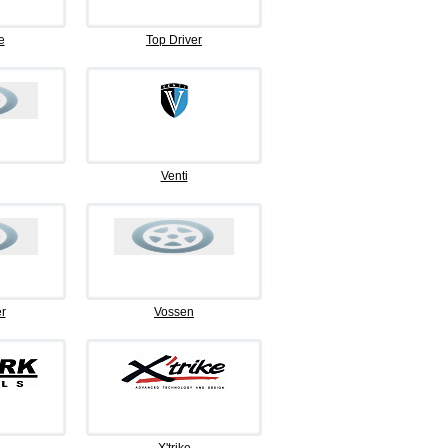
e
Top Driver
Venti
r
Vossen