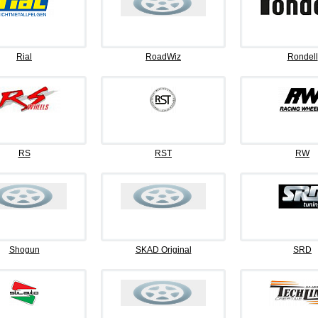
Rial
RoadWiz
Rondell
RS
RST
RW
Shogun
SKAD Original
SRD