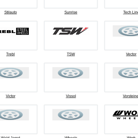
Stilauto
Sunrise
Tech Lin
Trebl
TSW
Vector
Victor
Vissol
Vorsteine