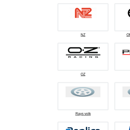
NZ
Of
OZ
Rays volk