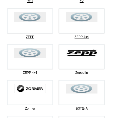
YST
YZ
ZEPP
ZEPP 4x4
ZEPP 4х4
Zeppelin
Zormer
БЗТДиА