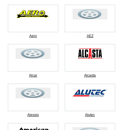
Aero
AEZ
Alcar
Alcasta
Alessio
Alutec