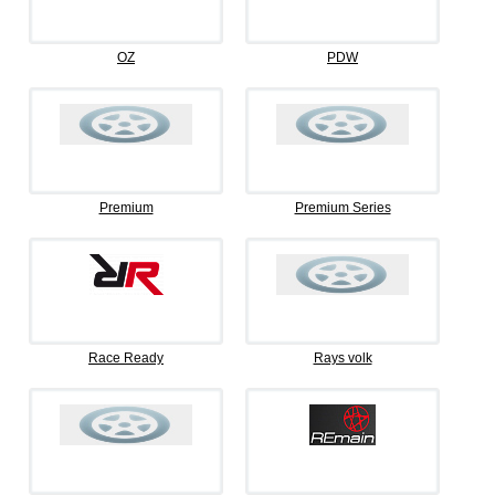
OZ
PDW
Premium
Premium Series
Race Ready
Rays volk