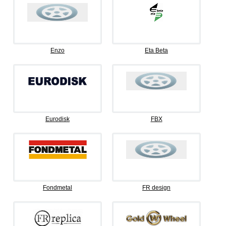
Enzo
Eta Beta
Eurodisk
FBX
Fondmetal
FR design