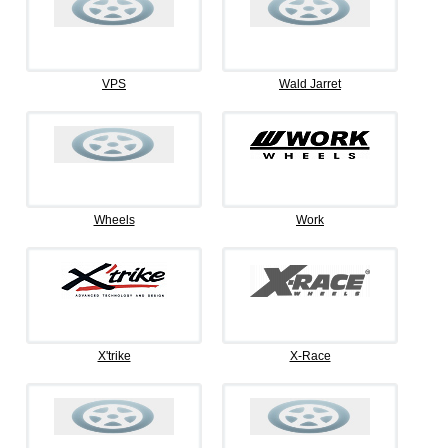
VPS
Wald Jarret
Wheels
Work
X'trike
X-Race