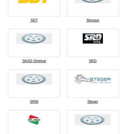
SDT
Shogun
SKAD Original
SRD
SRW
Steger