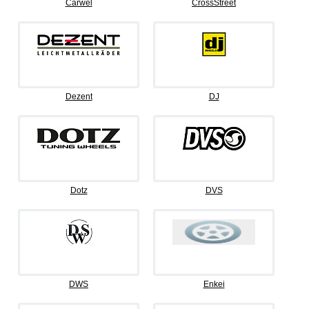
Carwel
CrossStreet
Dezent
DJ
Dotz
DVS
DWS
Enkei