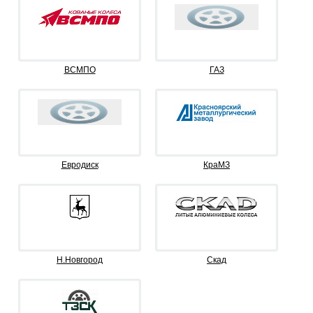
ВСМПО
ГАЗ
Евродиск
КраМЗ
Н.Новгород
Скад