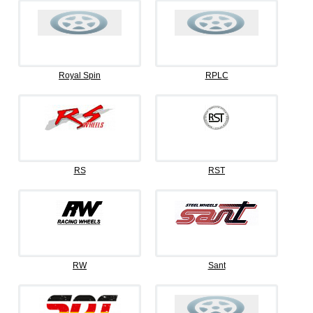
Royal Spin
RPLC
RS
RST
RW
Sant