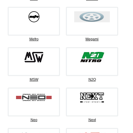
Mefro
Megami
MSW
N2O
Neo
Next