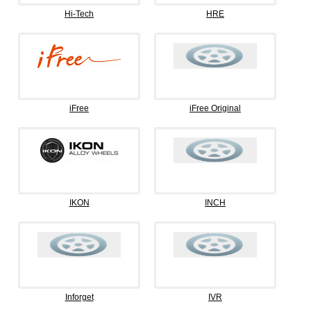
Hi-Tech
HRE
iFree
iFree Original
IKON
INCH
Inforget
IVR