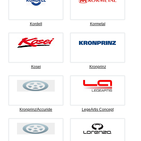
Kordell
Kormetal
Kosei
Kronprinz
Kronprinz/Accuride
LegeArtis Concept