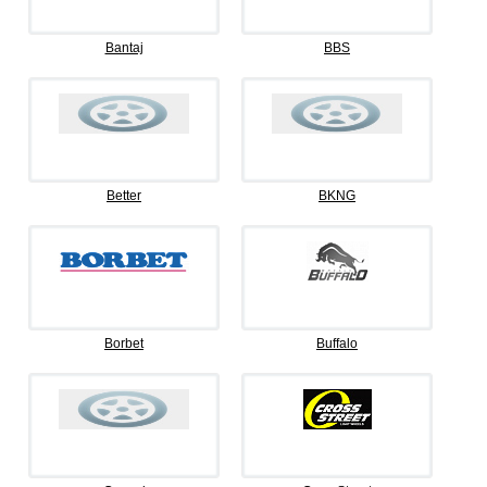
Bantaj
BBS
Better
BKNG
Borbet
Buffalo