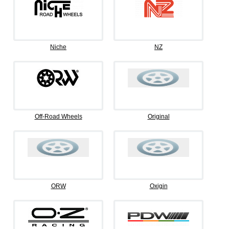
Niche
NZ
Off-Road Wheels
Original
ORW
Oxigin