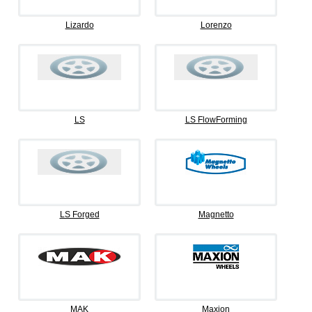
Lizardo
Lorenzo
LS
LS FlowForming
LS Forged
Magnetto
MAK
Maxion