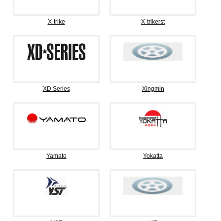
X-trike
X-trikerst
XD Series
Xingmin
Yamato
Yokatta