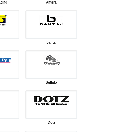
cing
Antera
Bantaj
Buffalo
Dotz