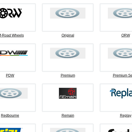
f-Road Wheels
Original
ORW
PDW
Premium
Premium Se
Redbourne
Remain
Replay