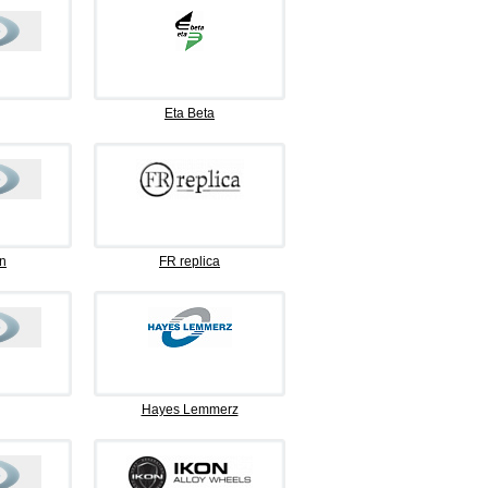
Eta Beta
n
FR replica
Hayes Lemmerz