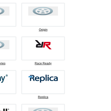
Oxigin
ries
Race Ready
Replica