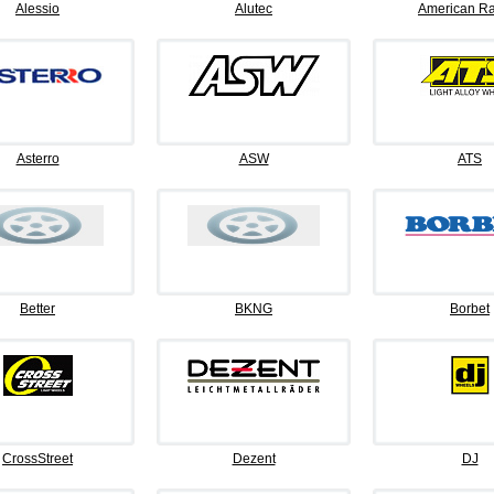
Alessio
Alutec
American Ra
Asterro
ASW
ATS
Better
BKNG
Borbet
CrossStreet
Dezent
DJ