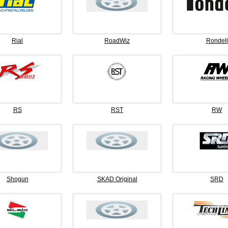
Rial
RoadWiz
Rondell
RS
RST
RW
Shogun
SKAD Original
SRD