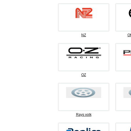
NZ
Of
OZ
Rays volk