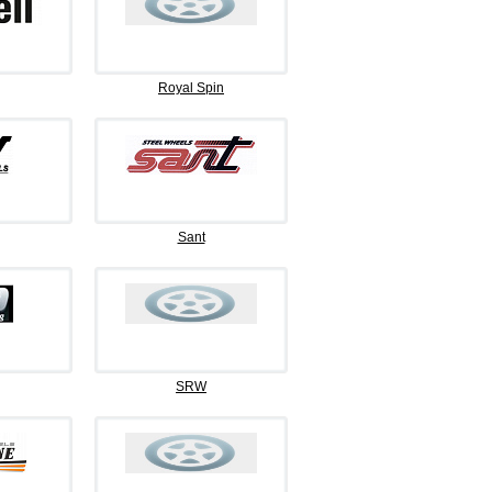
Royal Spin
Sant
SRW