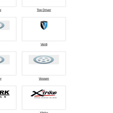
e
Top Driver
Venti
r
Vossen