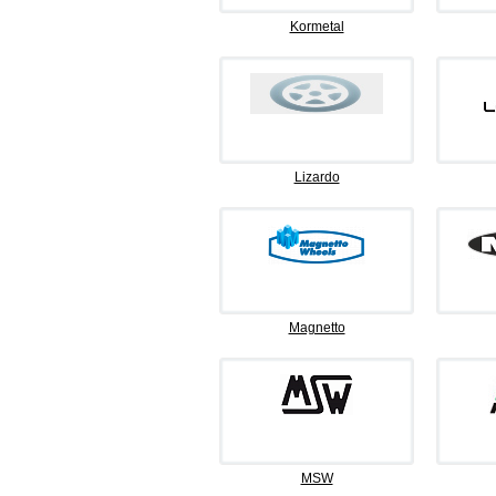
Kormetal
Lizardo
Magnetto
MSW