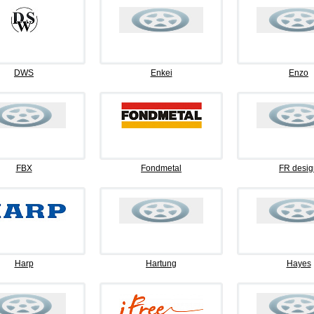
DWS
Enkei
Enzo
FBX
Fondmetal
FR desig
Harp
Hartung
Hayes