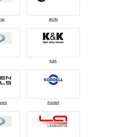
nal
IKON
K&K
eels
Kordell