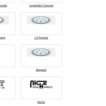
curide
LegeArtis Concept
ming
LS Forged
Megami
Niche