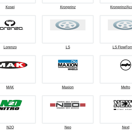
Kosei
Kronprinz
Kronprinz/Ac
Lorenzo
LS
LS FlowFor
MAK
Maxion
Mefro
N2O
Neo
Next