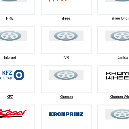
HRE
iFree
iFree Origi
Inforget
IVR
Jantsa
KFZ
Khomen
Khomen Wh