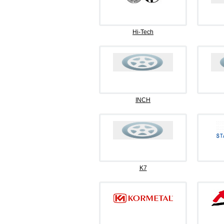
Hi-Tech
INCH
K7