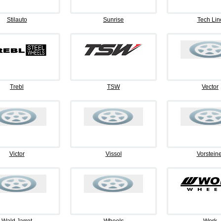
Stilauto
Sunrise
Tech Lin
Trebl
TSW
Vector
Victor
Vissol
Vorsteine