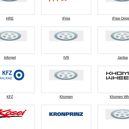
HRE
iFree
iFree Origi
Inforget
IVR
Jantsa
KFZ
Khomen
Khomen Wh