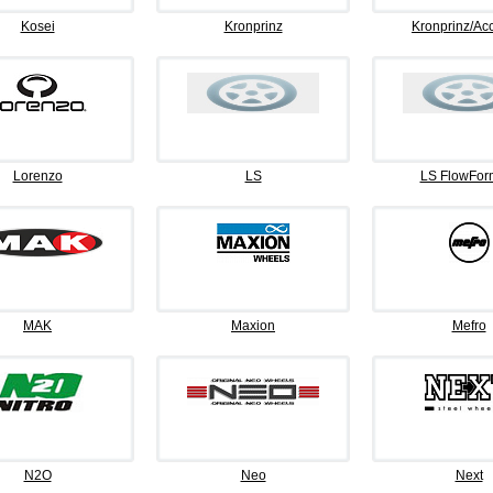
Kosei
Kronprinz
Kronprinz/Ac
Lorenzo
LS
LS FlowFor
MAK
Maxion
Mefro
N2O
Neo
Next