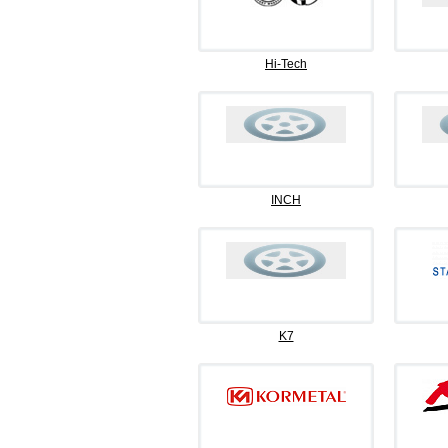
Hi-Tech
INCH
K7