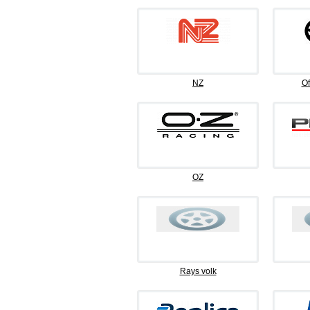
NZ
Of
OZ
Rays volk