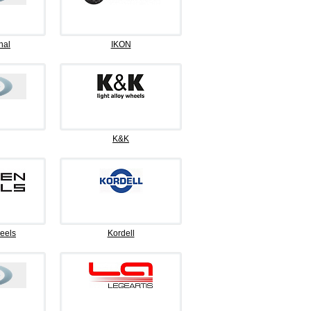
nal
IKON
K&K
eels
Kordell