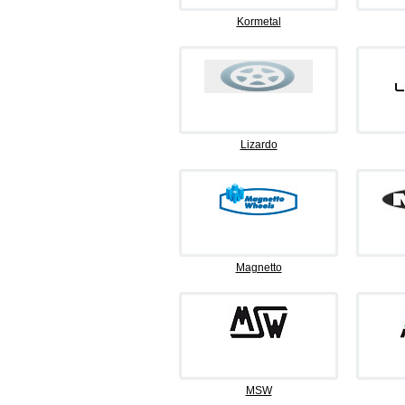
Kormetal
Lizardo
Magnetto
MSW