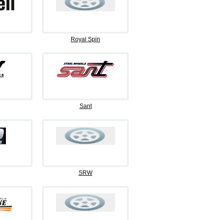
Royal Spin
Sant
SRW