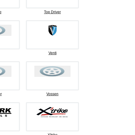
e
Top Driver
Venti
r
Vossen