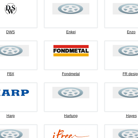
DWS
Enkei
Enzo
FBX
Fondmetal
FR desig
Harp
Hartung
Hayes