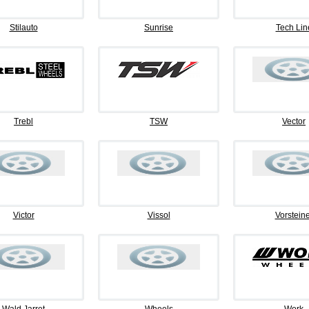
Stilauto
Sunrise
Tech Lin
Trebl
TSW
Vector
Victor
Vissol
Vorsteine