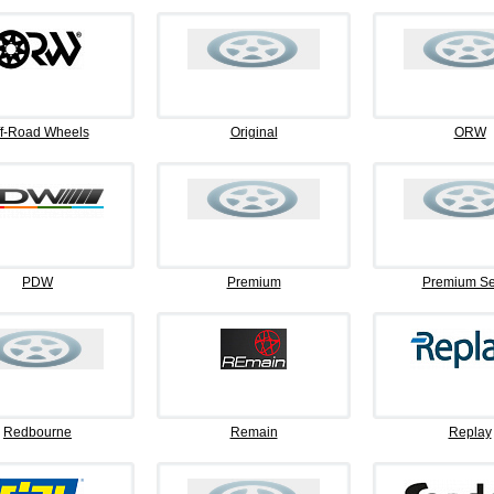
f-Road Wheels
Original
ORW
PDW
Premium
Premium Se
Redbourne
Remain
Replay