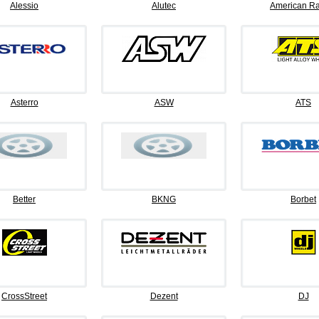
Alessio
Alutec
American Ra
Asterro
ASW
ATS
Better
BKNG
Borbet
CrossStreet
Dezent
DJ