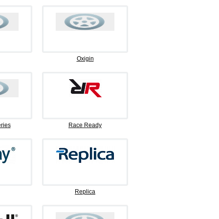
Oxigin
ries
Race Ready
Replica