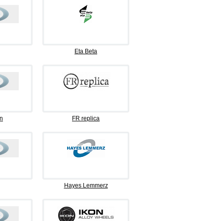
Eta Beta
n
FR replica
Hayes Lemmerz