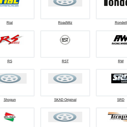
Rial
RoadWiz
Rondell
RS
RST
RW
Shogun
SKAD Original
SRD