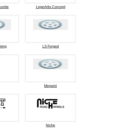
curide
LegeArtis Concept
ming
LS Forged
Megami
Niche