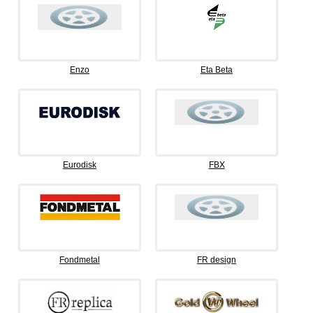
Enzo
Eta Beta
Eurodisk
FBX
Fondmetal
FR design