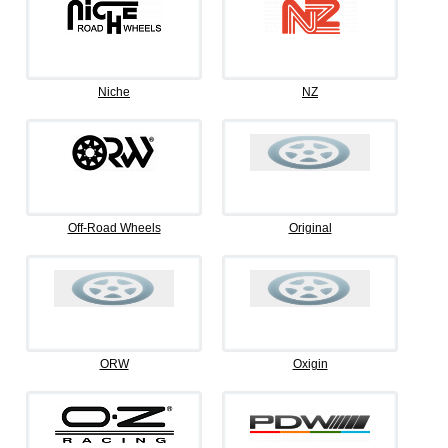
Niche
NZ
Off-Road Wheels
Original
ORW
Oxigin