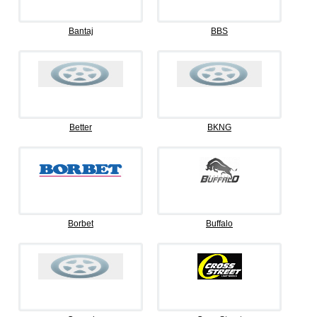
Bantaj
BBS
Better
BKNG
Borbet
Buffalo