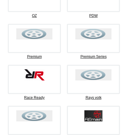
OZ
PDW
Premium
Premium Series
Race Ready
Rays volk