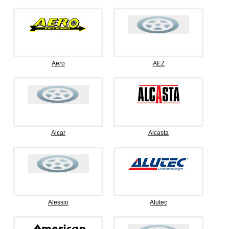
Aero
AEZ
Alcar
Alcasta
Alessio
Alutec