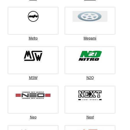
Mefro
Megami
MSW
N2O
Neo
Next