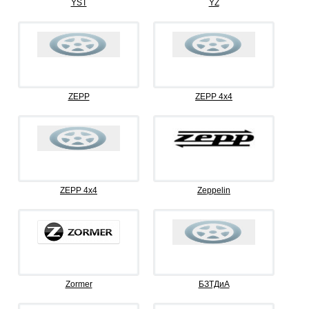
YST
YZ
ZEPP
ZEPP 4x4
ZEPP 4х4
Zeppelin
Zormer
БЗТДиА