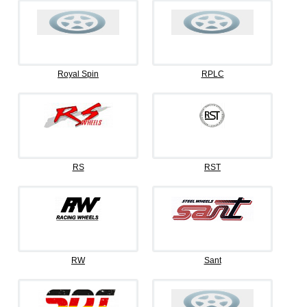
Royal Spin
RPLC
RS
RST
RW
Sant