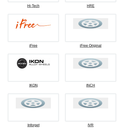
Hi-Tech
HRE
iFree
iFree Original
IKON
INCH
Inforget
IVR