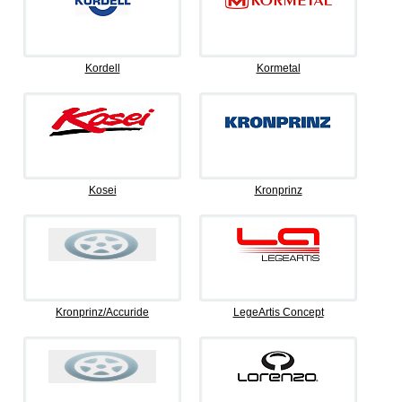
Kordell
Kormetal
Kosei
Kronprinz
Kronprinz/Accuride
LegeArtis Concept