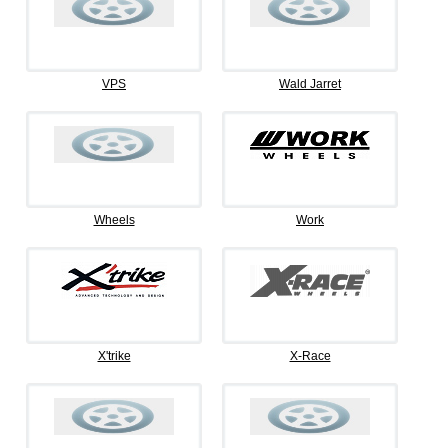
VPS
Wald Jarret
Wheels
Work
X'trike
X-Race