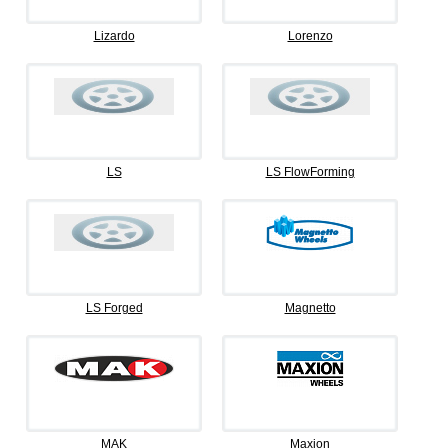
Lizardo
Lorenzo
LS
LS FlowForming
LS Forged
Magnetto
MAK
Maxion