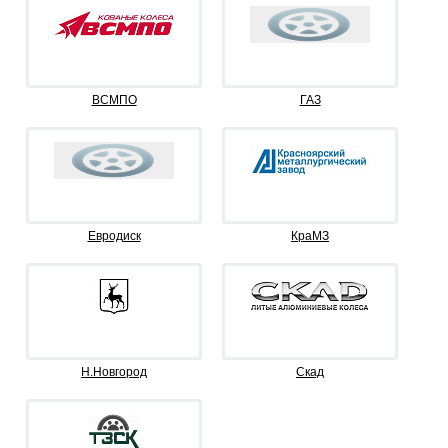
ВСМПО
ГАЗ
Евродиск
КраМЗ
Н.Новгород
Скад