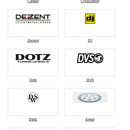
Carwel
CrossStreet
Dezent
DJ
Dotz
DVS
DWS
Enkei