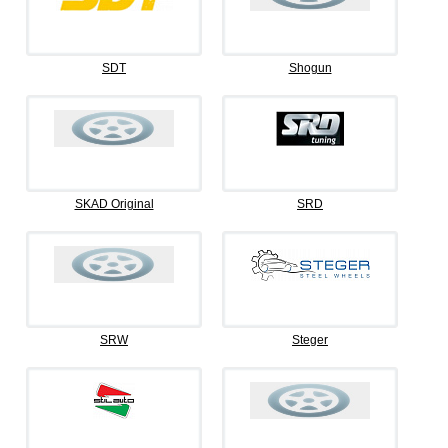
SDT
Shogun
SKAD Original
SRD
SRW
Steger