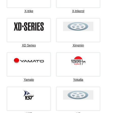
X-trike
X-trikerst
XD Series
Xingmin
Yamato
Yokatta