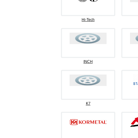
Hi-Tech
INCH
K7