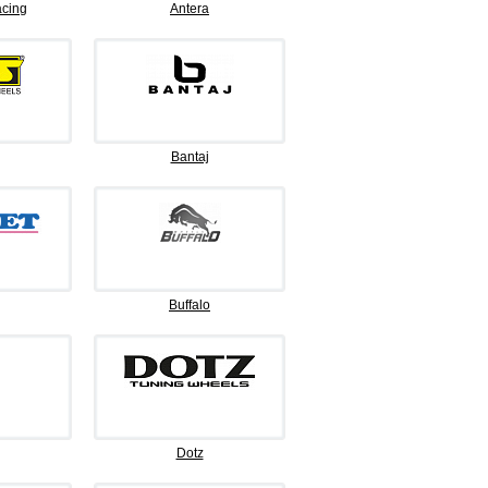
cing
Antera
Bantaj
Buffalo
Dotz