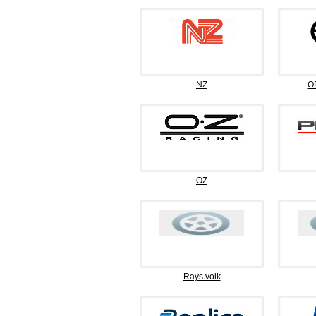
NZ
Of
OZ
Rays volk