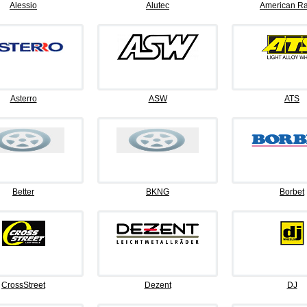
Alessio
Alutec
American Ra
Asterro
ASW
ATS
Better
BKNG
Borbet
CrossStreet
Dezent
DJ