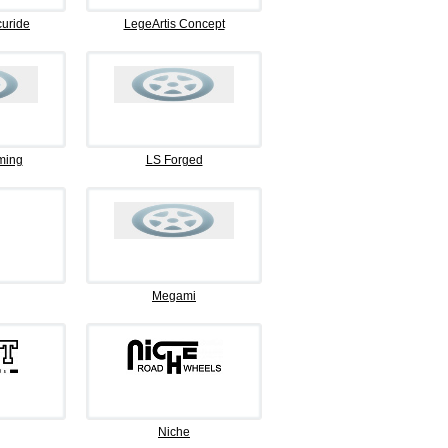
curide
LegeArtis Concept
ming
LS Forged
Megami
Niche