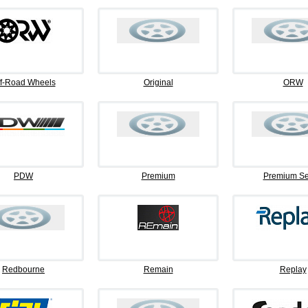
f-Road Wheels
Original
ORW
PDW
Premium
Premium Se
Redbourne
Remain
Replay