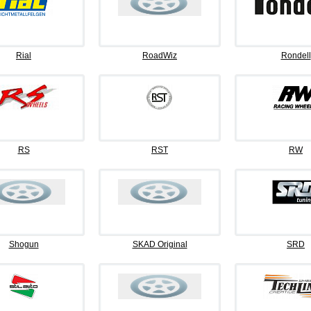
Rial
RoadWiz
Rondell
RS
RST
RW
Shogun
SKAD Original
SRD