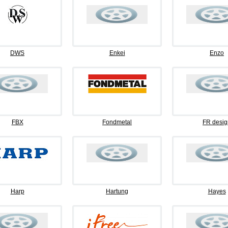
DWS
Enkei
Enzo
FBX
Fondmetal
FR desig
Harp
Hartung
Hayes