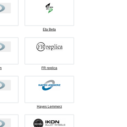
Eta Beta
n
FR replica
Hayes Lemmerz