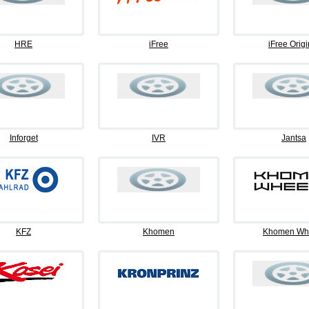
HRE
iFree
iFree Origi
Inforget
IVR
Jantsa
KFZ
Khomen
Khomen Wh