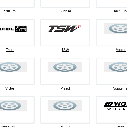
Stilauto
Sunrise
Tech Lin
Trebl
TSW
Vector
Victor
Vissol
Vorsteine