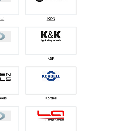
nal
IKON
K&K
eels
Kordell