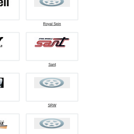
Royal Spin
Sant
SRW