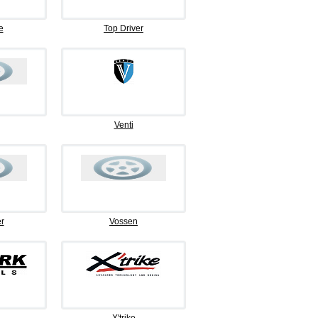
e
Top Driver
Venti
r
Vossen