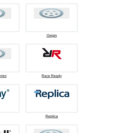
Oxigin
ries
Race Ready
Replica