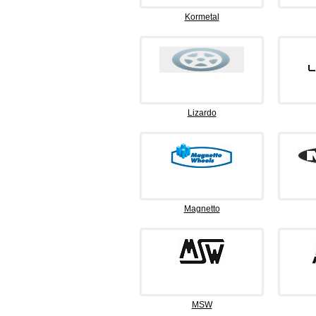
Kormetal
Lizardo
Magnetto
MSW