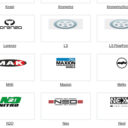
Kosei
Kronprinz
Kronprinz/Ac
Lorenzo
LS
LS FlowFor
MAK
Maxion
Mefro
N2O
Neo
Next