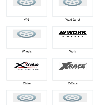
VPS
Wald Jarret
Wheels
Work
X'trike
X-Race