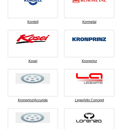
Kordell
Kormetal
Kosei
Kronprinz
Kronprinz/Accuride
LegeArtis Concept