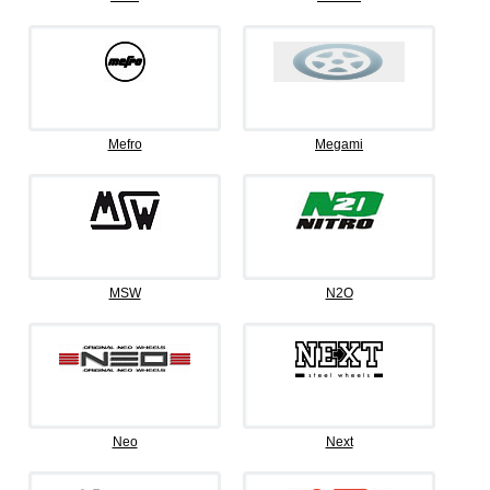
Mefro
Megami
MSW
N2O
Neo
Next