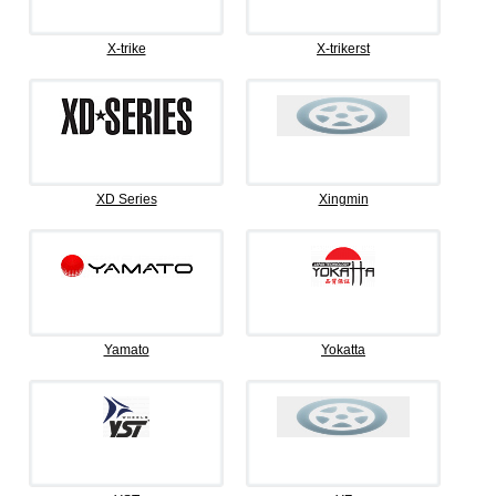
X-trike
X-trikerst
XD Series
Xingmin
Yamato
Yokatta