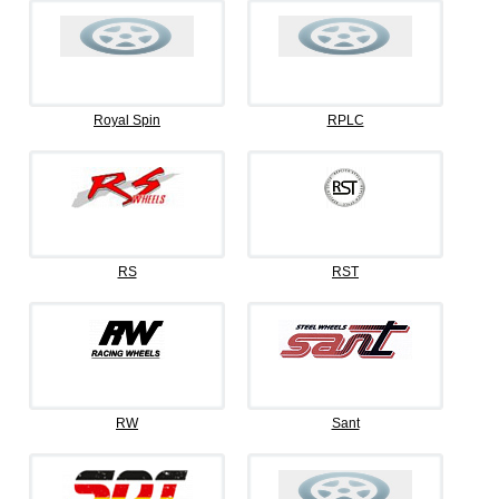
Royal Spin
RPLC
RS
RST
RW
Sant