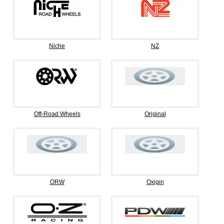
Niche
NZ
Off-Road Wheels
Original
ORW
Oxigin