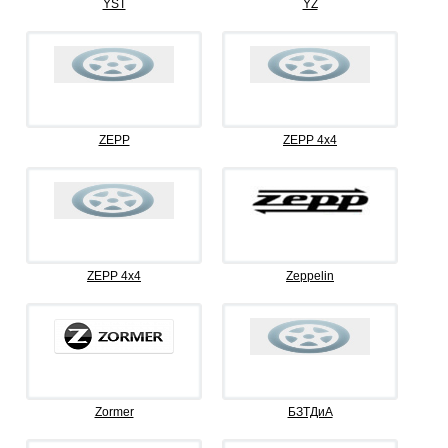
YST
YZ
ZEPP
ZEPP 4x4
ZEPP 4х4
Zeppelin
Zormer
БЗТДиА