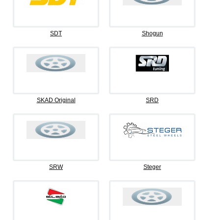
SDT
Shogun
SKAD Original
SRD
SRW
Steger