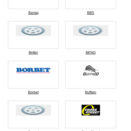
Bantaj
BBS
Better
BKNG
Borbet
Buffalo