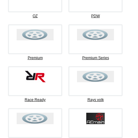
OZ
PDW
Premium
Premium Series
Race Ready
Rays volk