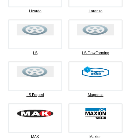
Lizardo
Lorenzo
LS
LS FlowForming
LS Forged
Magnetto
MAK
Maxion