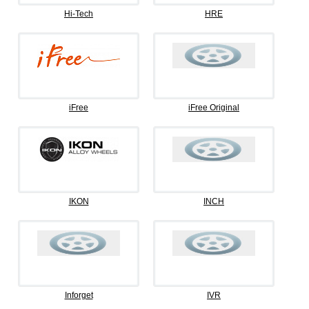
Hi-Tech
HRE
iFree
iFree Original
IKON
INCH
Inforget
IVR