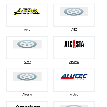
Aero
AEZ
Alcar
Alcasta
Alessio
Alutec