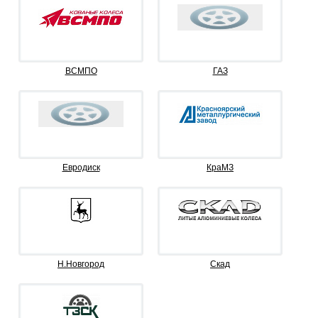
ВСМПО
ГАЗ
Евродиск
КраМЗ
Н.Новгород
Скад