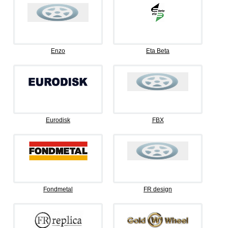
Enzo
Eta Beta
Eurodisk
FBX
Fondmetal
FR design