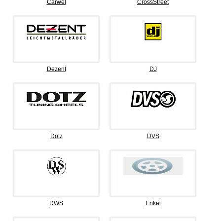
Carwel
CrossStreet
Dezent
DJ
Dotz
DVS
DWS
Enkei