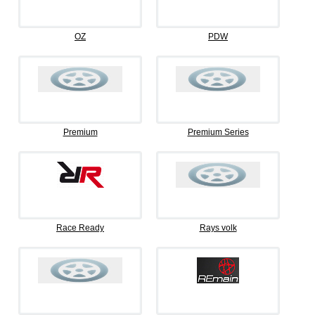
OZ
PDW
Premium
Premium Series
Race Ready
Rays volk