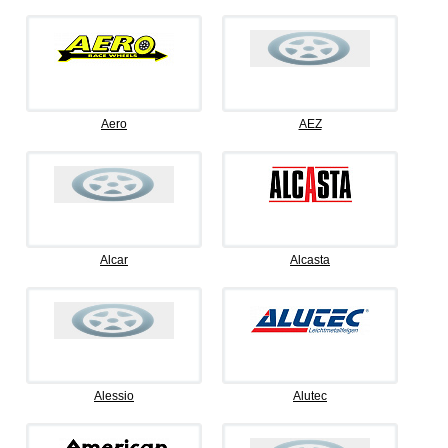
Aero
AEZ
Alcar
Alcasta
Alessio
Alutec