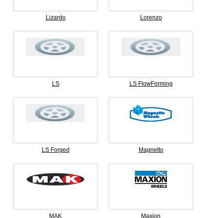
Lizardo
Lorenzo
LS
LS FlowForming
LS Forged
Magnetto
MAK
Maxion