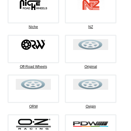
Niche
NZ
Off-Road Wheels
Original
ORW
Oxigin