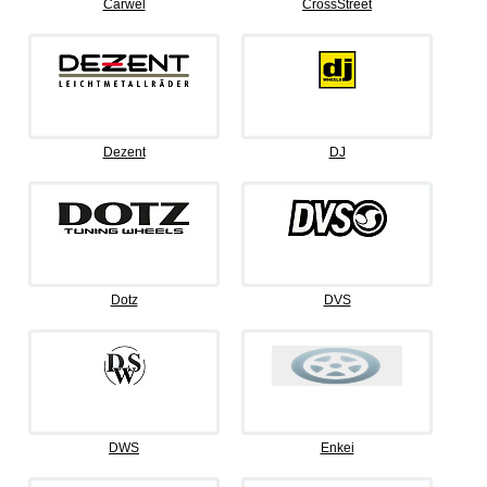
Carwel
CrossStreet
Dezent
DJ
Dotz
DVS
DWS
Enkei