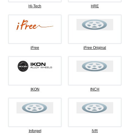
Hi-Tech
HRE
iFree
iFree Original
IKON
INCH
Inforget
IVR