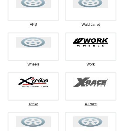
VPS
Wald Jarret
Wheels
Work
X'trike
X-Race