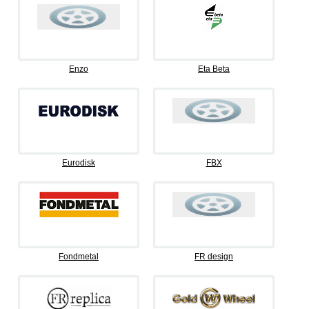
Enzo
Eta Beta
Eurodisk
FBX
Fondmetal
FR design