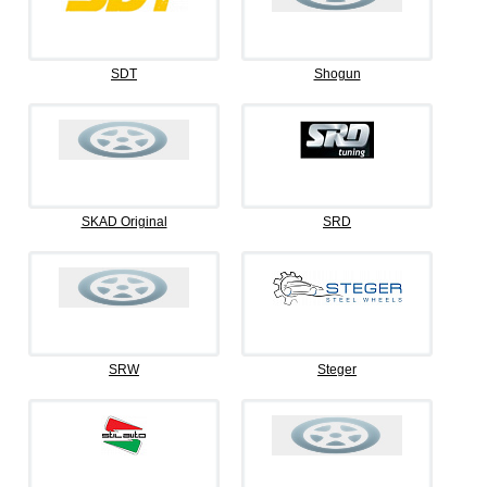
SDT
Shogun
SKAD Original
SRD
SRW
Steger