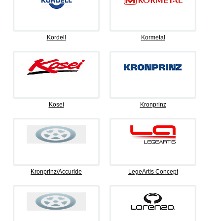
Kordell
Kormetal
Kosei
Kronprinz
Kronprinz/Accuride
LegeArtis Concept