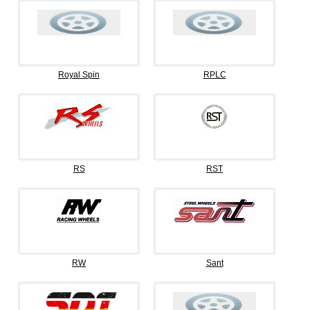
Royal Spin
RPLC
RS
RST
RW
Sant