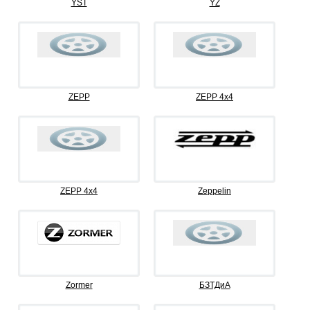
YST
YZ
ZEPP
ZEPP 4x4
ZEPP 4х4
Zeppelin
Zormer
БЗТДиА