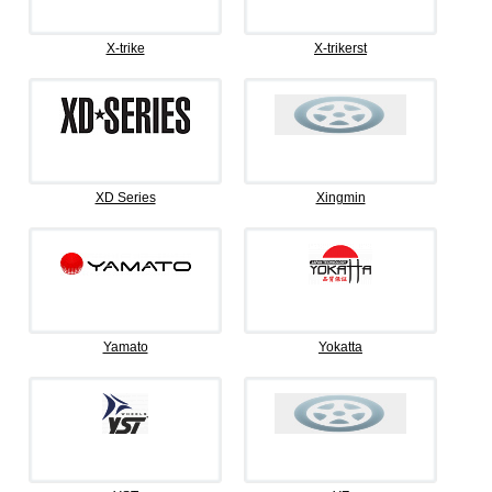
X-trike
X-trikerst
XD Series
Xingmin
Yamato
Yokatta