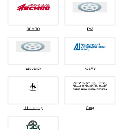
ВСМПО
ГАЗ
Евродиск
КраМЗ
Н.Новгород
Скад