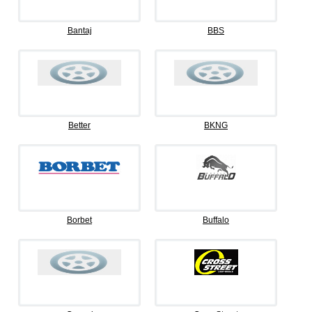
Bantaj
BBS
Better
BKNG
Borbet
Buffalo