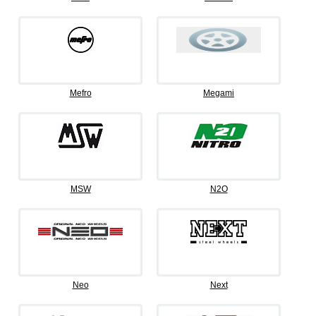
Mefro
Megami
MSW
N2O
Neo
Next