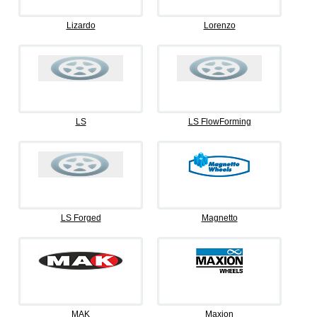
Lizardo
Lorenzo
LS
LS FlowForming
LS Forged
Magnetto
MAK
Maxion