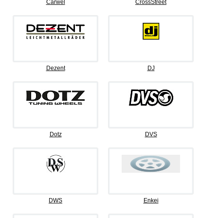
Carwel
CrossStreet
Dezent
DJ
Dotz
DVS
DWS
Enkei