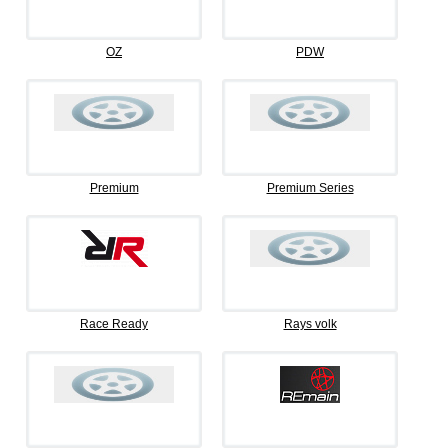
OZ
PDW
Premium
Premium Series
Race Ready
Rays volk