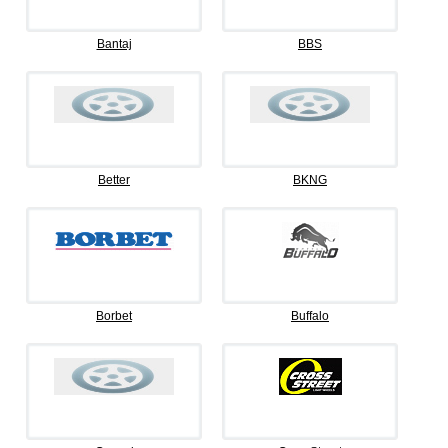
Bantaj
BBS
Better
BKNG
Borbet
Buffalo