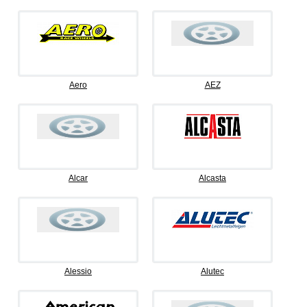
Aero
AEZ
Alcar
Alcasta
Alessio
Alutec