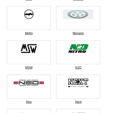
Mefro
Megami
MSW
N2O
Neo
Next