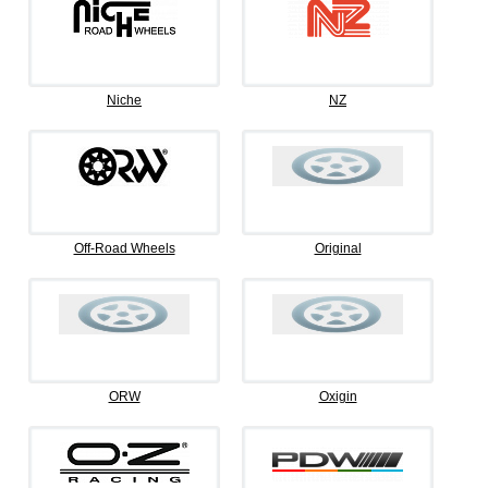
Niche
NZ
Off-Road Wheels
Original
ORW
Oxigin