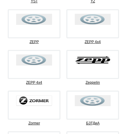
YST
YZ
ZEPP
ZEPP 4x4
ZEPP 4х4
Zeppelin
Zormer
БЗТДиА