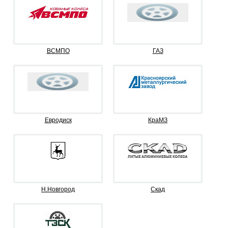
ВСМПО
ГАЗ
Евродиск
КраМЗ
Н.Новгород
Скад