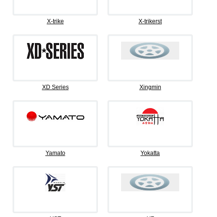
X-trike
X-trikerst
XD Series
Xingmin
Yamato
Yokatta