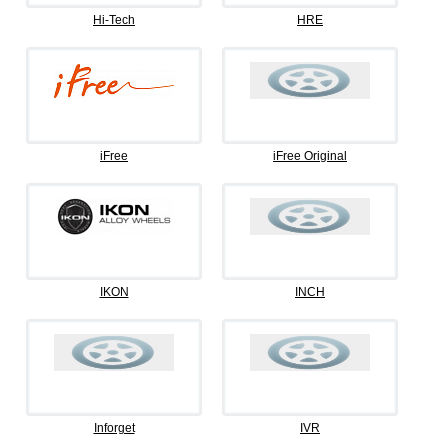
Hi-Tech
HRE
iFree
iFree Original
IKON
INCH
Inforget
IVR