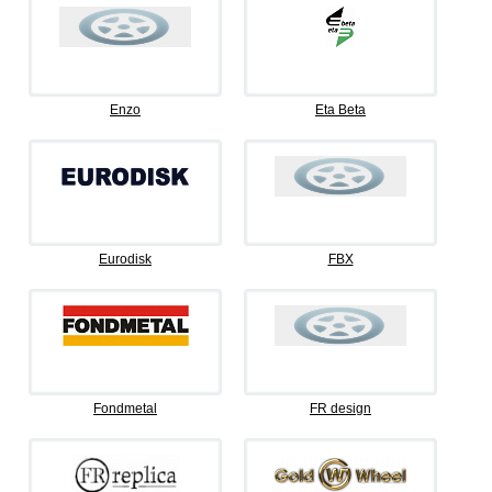
Enzo
Eta Beta
Eurodisk
FBX
Fondmetal
FR design