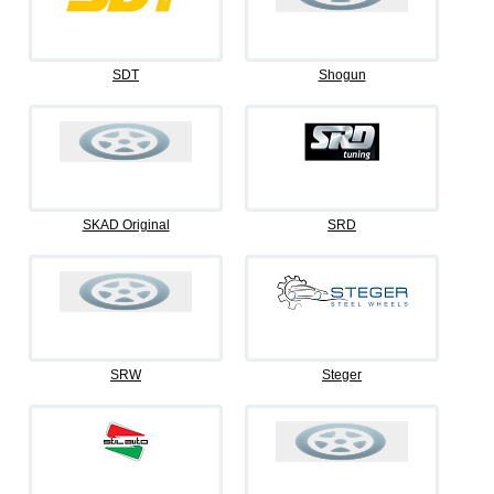
SDT
Shogun
SKAD Original
SRD
SRW
Steger