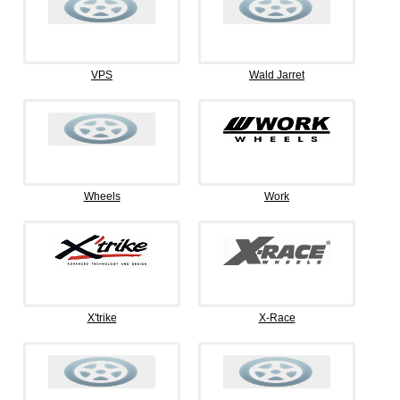
VPS
Wald Jarret
Wheels
Work
X'trike
X-Race