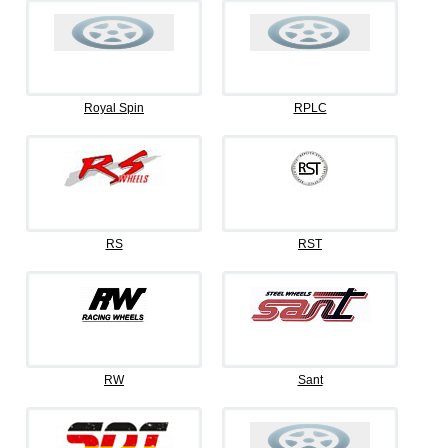
Royal Spin
RPLC
RS
RST
RW
Sant