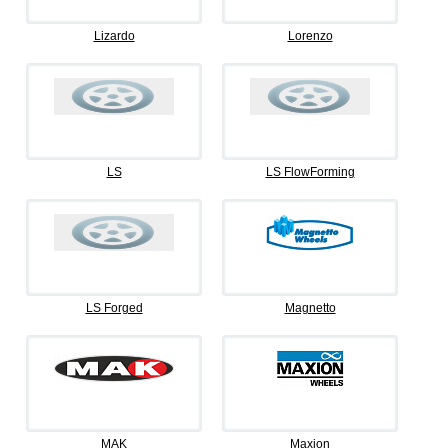
Lizardo
Lorenzo
LS
LS FlowForming
LS Forged
Magnetto
MAK
Maxion