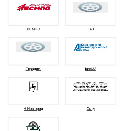
ВСМПО
ГАЗ
Евродиск
КраМЗ
Н.Новгород
Скад