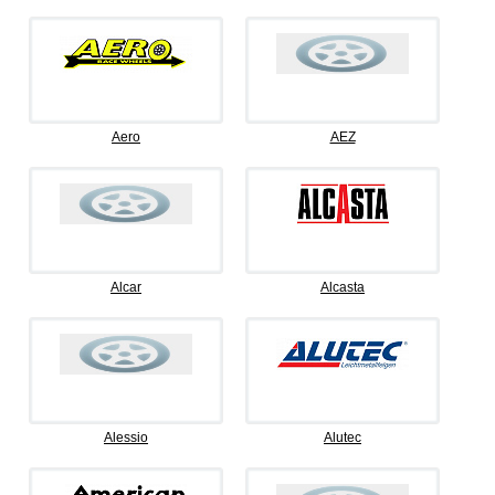
Aero
AEZ
Alcar
Alcasta
Alessio
Alutec