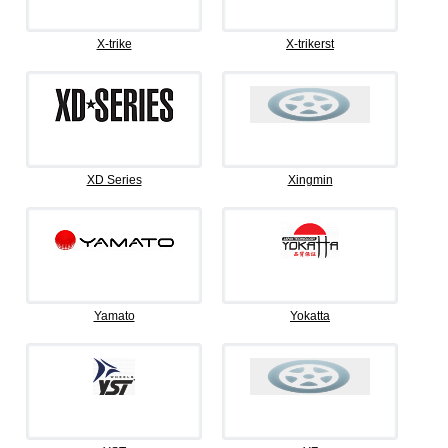
X-trike
X-trikerst
XD Series
Xingmin
Yamato
Yokatta