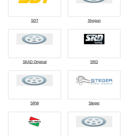
SDT
Shogun
SKAD Original
SRD
SRW
Steger