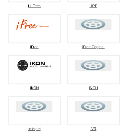
Hi-Tech
HRE
iFree
iFree Original
IKON
INCH
Inforget
IVR