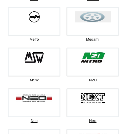
Mefro
Megami
MSW
N2O
Neo
Next