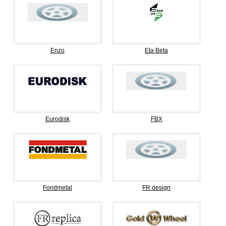
Enzo
Eta Beta
Eurodisk
FBX
Fondmetal
FR design