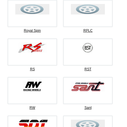
Royal Spin
RPLC
RS
RST
RW
Sant