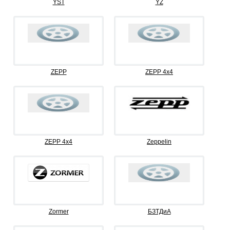
YST
YZ
ZEPP
ZEPP 4x4
ZEPP 4х4
Zeppelin
Zormer
БЗТДиА