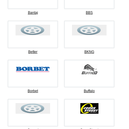
Bantaj
BBS
Better
BKNG
Borbet
Buffalo