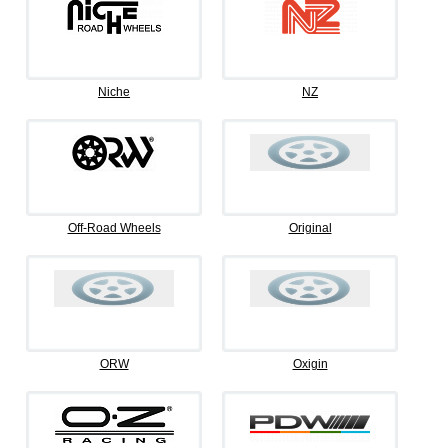
Niche
NZ
Off-Road Wheels
Original
ORW
Oxigin