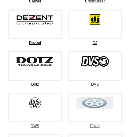
Carwel
CrossStreet
Dezent
DJ
Dotz
DVS
DWS
Enkei