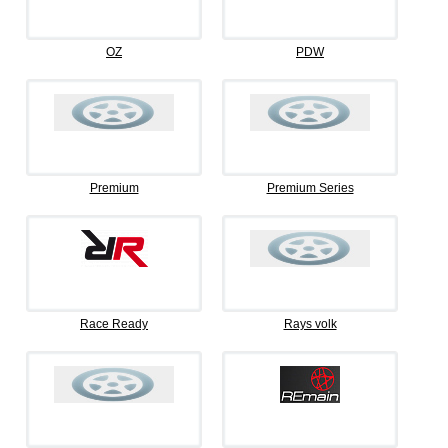
OZ
PDW
Premium
Premium Series
Race Ready
Rays volk