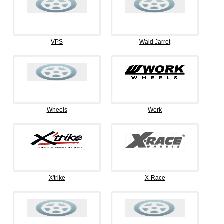
VPS
Wald Jarret
Wheels
Work
X'trike
X-Race