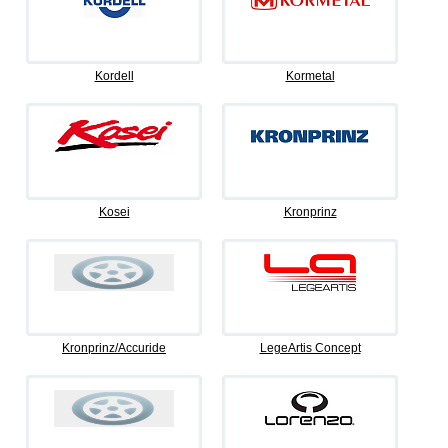
Kordell
Kormetal
Kosei
Kronprinz
Kronprinz/Accuride
LegeArtis Concept