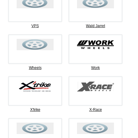
VPS
Wald Jarret
Wheels
Work
X'trike
X-Race