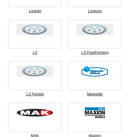
Lizardo
Lorenzo
LS
LS FlowForming
LS Forged
Magnetto
MAK
Maxion