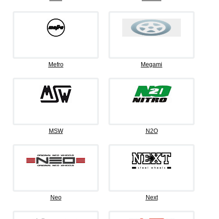
Mefro
Megami
MSW
N2O
Neo
Next