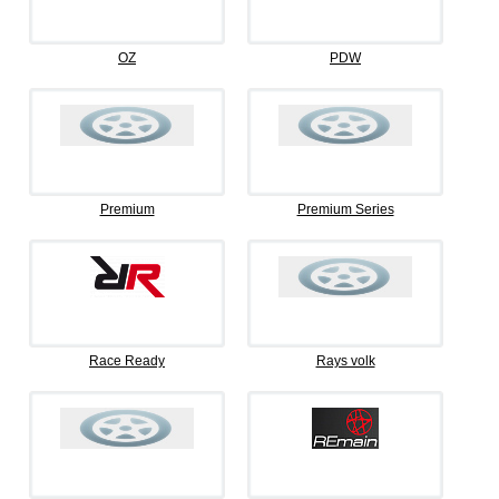
OZ
PDW
Premium
Premium Series
Race Ready
Rays volk