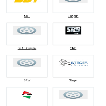
SDT
Shogun
SKAD Original
SRD
SRW
Steger