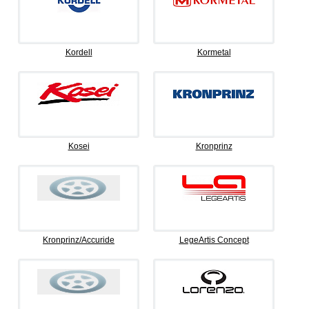
Kordell
Kormetal
Kosei
Kronprinz
Kronprinz/Accuride
LegeArtis Concept