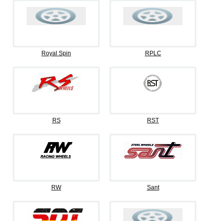
Royal Spin
RPLC
RS
RST
RW
Sant