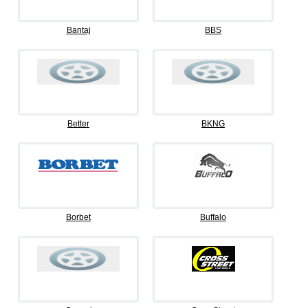
Bantaj
BBS
Better
BKNG
Borbet
Buffalo