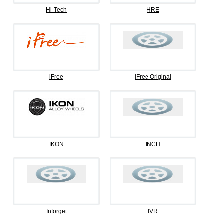
Hi-Tech
HRE
iFree
iFree Original
IKON
INCH
Inforget
IVR