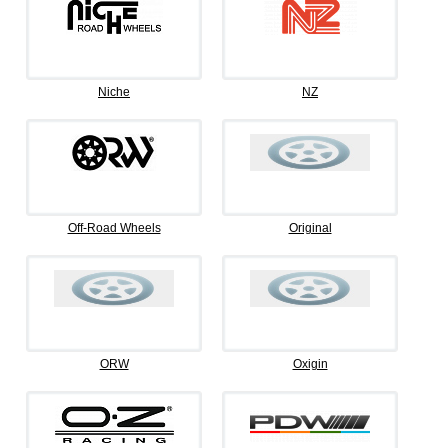
Niche
NZ
Off-Road Wheels
Original
ORW
Oxigin