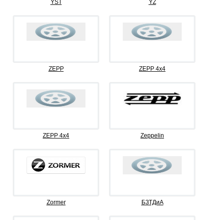
YST
YZ
ZEPP
ZEPP 4x4
ZEPP 4х4
Zeppelin
Zormer
БЗТДиА