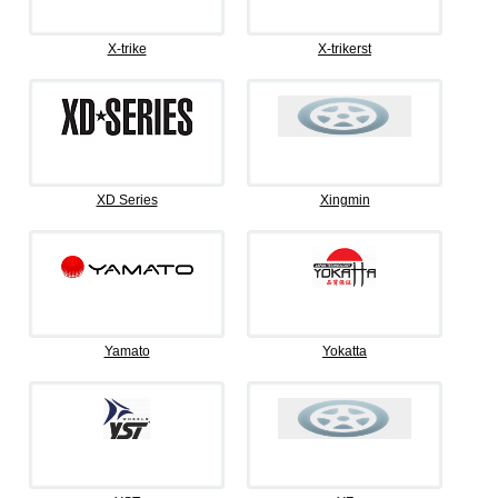
X-trike
X-trikerst
XD Series
Xingmin
Yamato
Yokatta