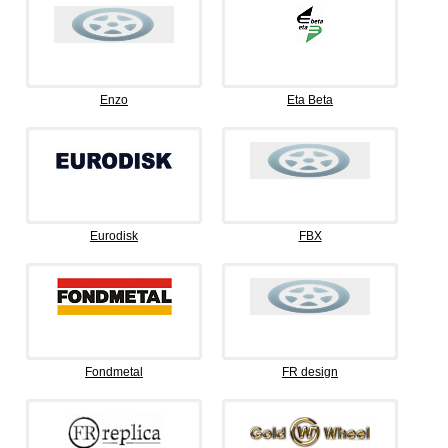
Enzo
Eta Beta
Eurodisk
FBX
Fondmetal
FR design