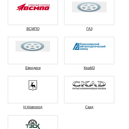
ВСМПО
ГАЗ
Евродиск
КраМЗ
Н.Новгород
Скад