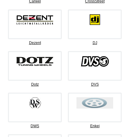
Carwel
CrossStreet
Dezent
DJ
Dotz
DVS
DWS
Enkei