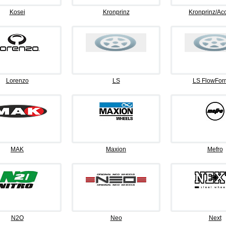
Kosei
Kronprinz
Kronprinz/Ac
Lorenzo
LS
LS FlowFor
MAK
Maxion
Mefro
N2O
Neo
Next