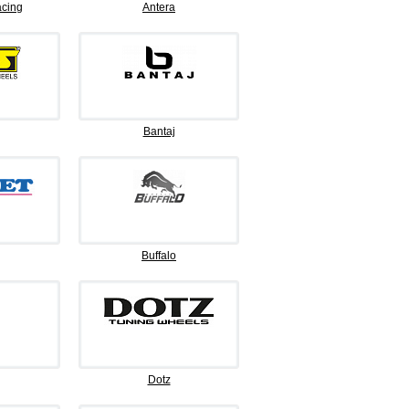
cing
Antera
Bantaj
Buffalo
Dotz