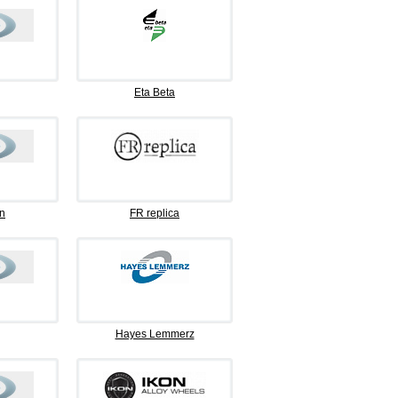
Eta Beta
n
FR replica
Hayes Lemmerz