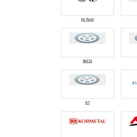
Hi-Tech
INCH
K7