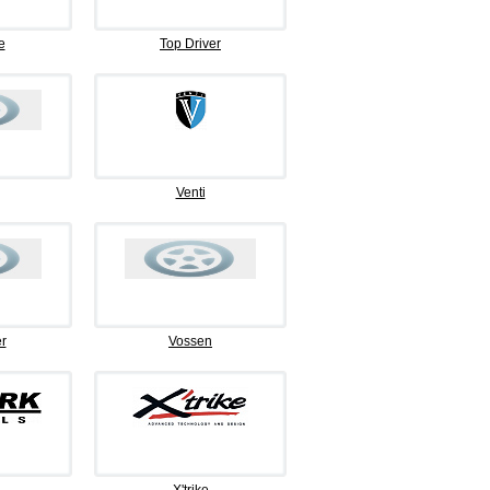
e
Top Driver
Venti
r
Vossen