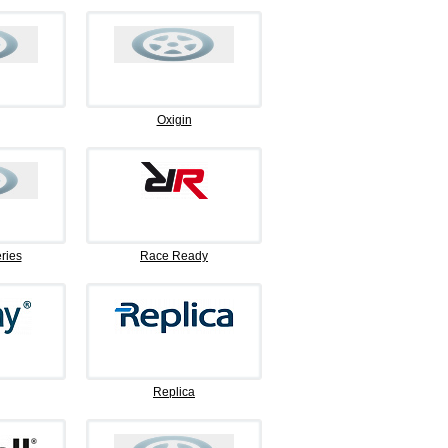
Oxigin
ries
Race Ready
Replica