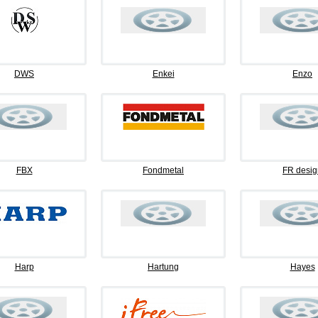
DWS
Enkei
Enzo
FBX
Fondmetal
FR desig
Harp
Hartung
Hayes