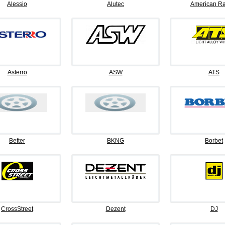
Alessio
Alutec
American Ra
Asterro
ASW
ATS
Better
BKNG
Borbet
CrossStreet
Dezent
DJ