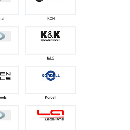
nal
IKON
K&K
eels
Kordell