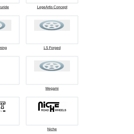
curide
LegeArtis Concept
ming
LS Forged
Megami
Niche