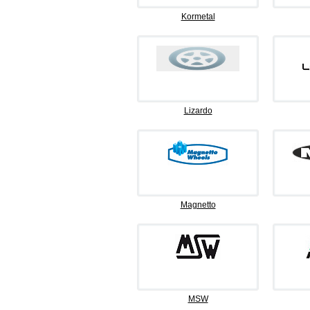
Kormetal
Lizardo
Magnetto
MSW