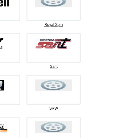
Royal Spin
Sant
SRW