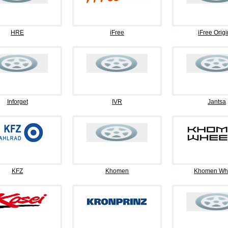
HRE
iFree
iFree Origi
Inforget
IVR
Jantsa
KFZ
Khomen
Khomen Wh