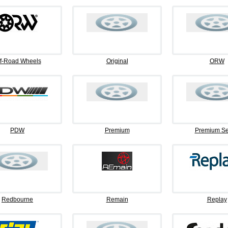
f-Road Wheels
Original
ORW
PDW
Premium
Premium Se
Redbourne
Remain
Replay