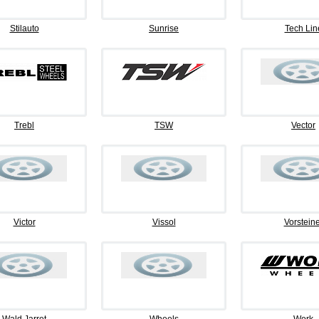
Stilauto
Sunrise
Tech Lin
Trebl
TSW
Vector
Victor
Vissol
Vorsteine