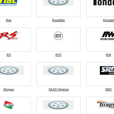
Rial
RoadWiz
Rondell
RS
RST
RW
Shogun
SKAD Original
SRD