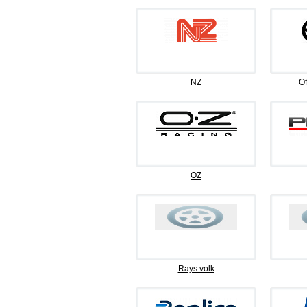
NZ
Of
OZ
Rays volk