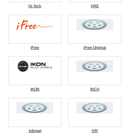
Hi-Tech
HRE
iFree
iFree Original
IKON
INCH
Inforget
IVR