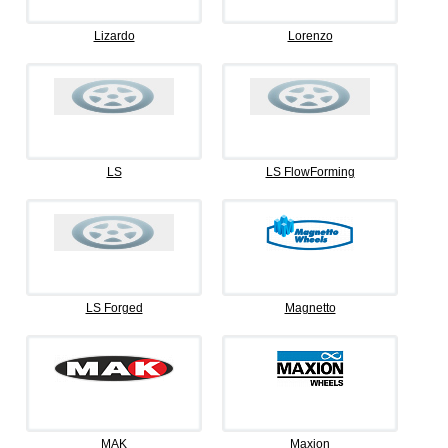
Lizardo
Lorenzo
LS
LS FlowForming
LS Forged
Magnetto
MAK
Maxion