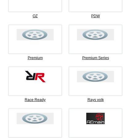
OZ
PDW
Premium
Premium Series
Race Ready
Rays volk