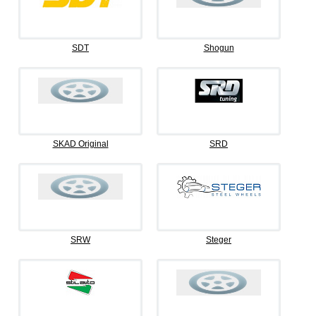
SDT
Shogun
SKAD Original
SRD
SRW
Steger