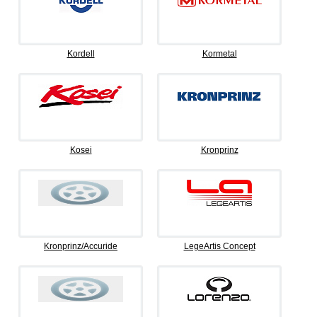
Kordell
Kormetal
Kosei
Kronprinz
Kronprinz/Accuride
LegeArtis Concept