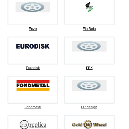
Enzo
Eta Beta
Eurodisk
FBX
Fondmetal
FR design