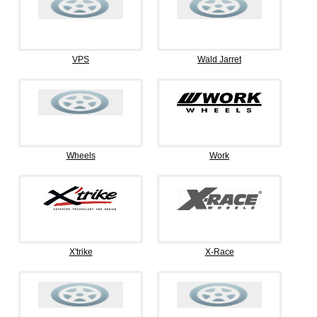
VPS
Wald Jarret
Wheels
Work
X'trike
X-Race