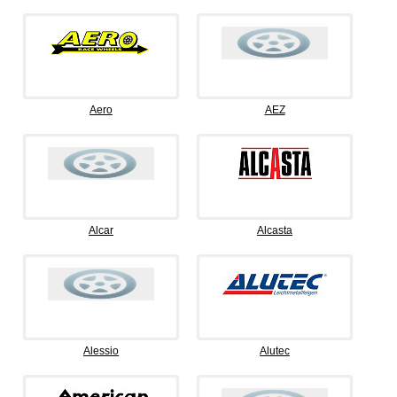
Aero
AEZ
Alcar
Alcasta
Alessio
Alutec