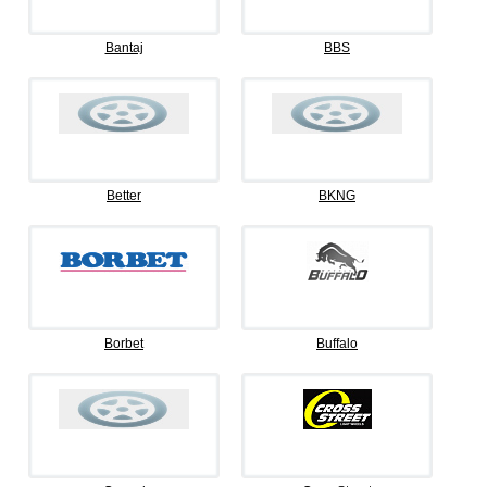
Bantaj
BBS
Better
BKNG
Borbet
Buffalo