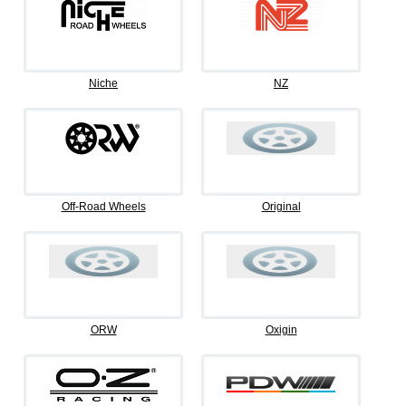
Niche
NZ
Off-Road Wheels
Original
ORW
Oxigin