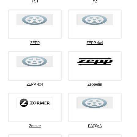
YST
YZ
ZEPP
ZEPP 4x4
ZEPP 4х4
Zeppelin
Zormer
БЗТДиА