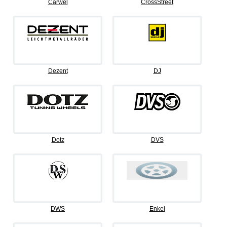
Carwel
CrossStreet
Dezent
DJ
Dotz
DVS
DWS
Enkei