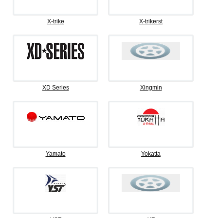
X-trike
X-trikerst
XD Series
Xingmin
Yamato
Yokatta