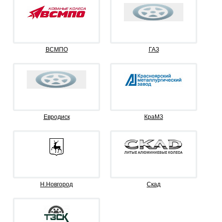
ВСМПО
ГАЗ
Евродиск
КраМЗ
Н.Новгород
Скад