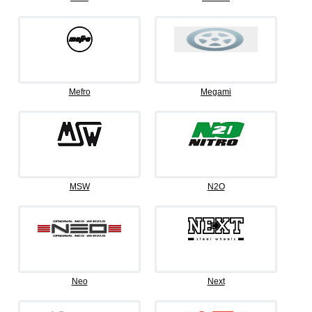
Mefro
Megami
MSW
N2O
Neo
Next