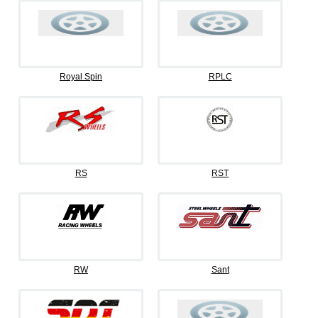
Royal Spin
RPLC
RS
RST
RW
Sant