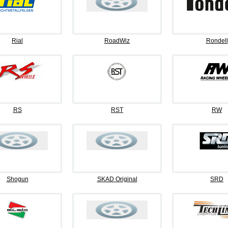
Rial
RoadWiz
Rondell
RS
RST
RW
Shogun
SKAD Original
SRD