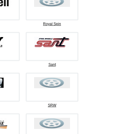
Royal Spin
Sant
SRW