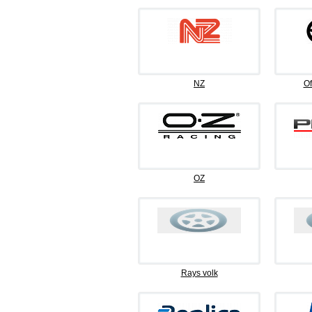
NZ
Of
OZ
Rays volk