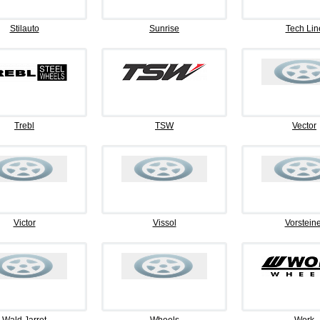
Stilauto
Sunrise
Tech Lin
Trebl
TSW
Vector
Victor
Vissol
Vorsteine