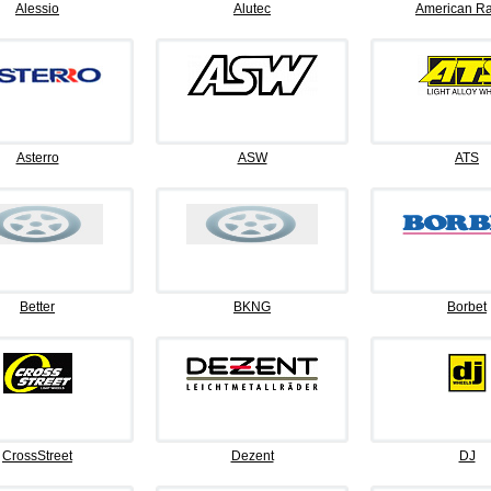
Alessio
Alutec
American Ra
Asterro
ASW
ATS
Better
BKNG
Borbet
CrossStreet
Dezent
DJ