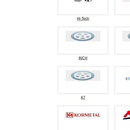
Hi-Tech
INCH
K7