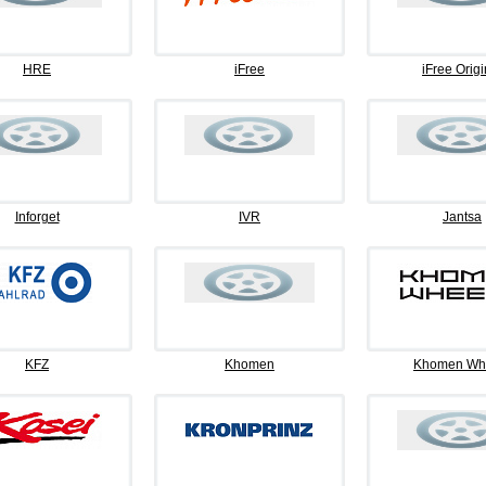
HRE
iFree
iFree Origi
Inforget
IVR
Jantsa
KFZ
Khomen
Khomen Wh