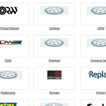
f-Road Wheels
Original
ORW
PDW
Premium
Premium Se
Redbourne
Remain
Replay