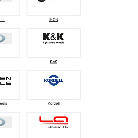
nal
IKON
K&K
eels
Kordell