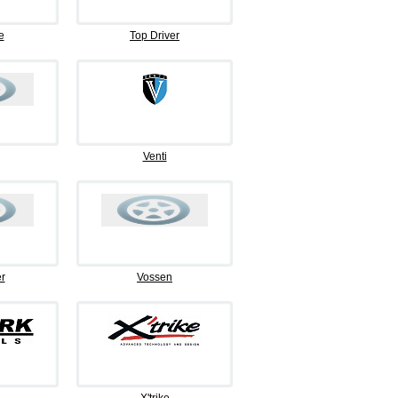
e
Top Driver
Venti
r
Vossen