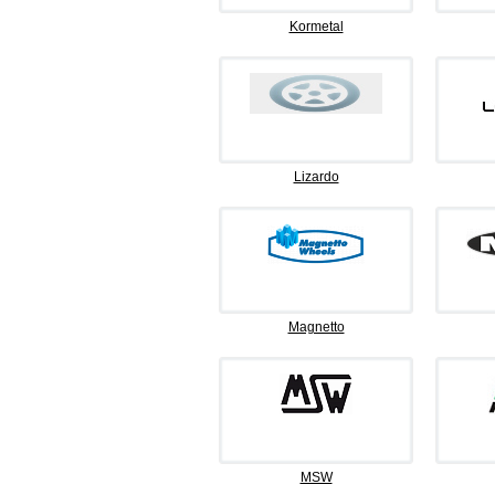
Kormetal
Lizardo
Magnetto
MSW