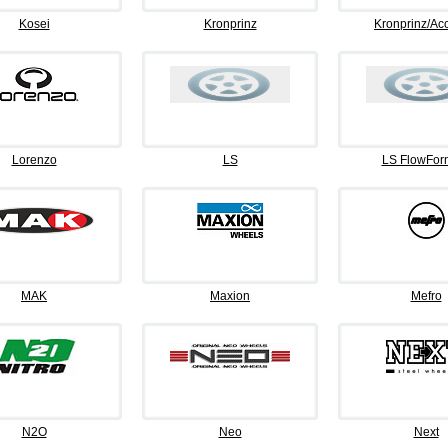
Kosei
Kronprinz
Kronprinz/Ac
Lorenzo
LS
LS FlowFor
MAK
Maxion
Mefro
N2O
Neo
Next