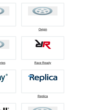
Oxigin
ries
Race Ready
Replica