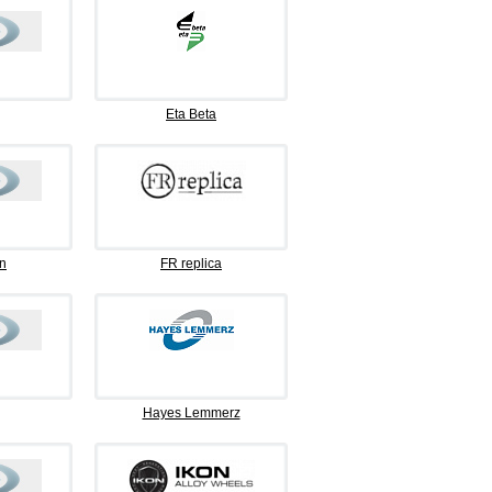
Eta Beta
n
FR replica
Hayes Lemmerz