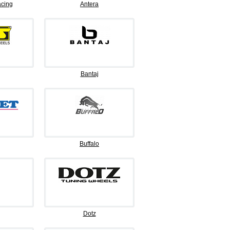
cing
Antera
Bantaj
Buffalo
Dotz