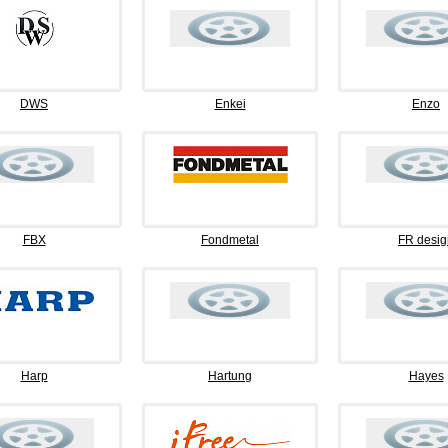
DWS
Enkei
Enzo
FBX
Fondmetal
FR desig
Harp
Hartung
Hayes