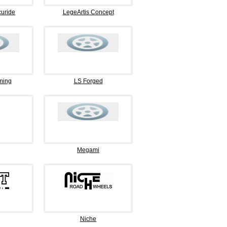
curide
LegeArtis Concept
ming
LS Forged
Megami
Niche