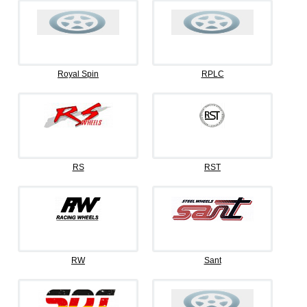
Royal Spin
RPLC
RS
RST
RW
Sant