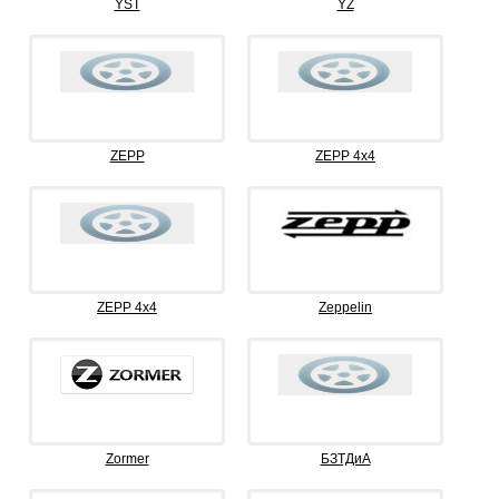
YST
YZ
ZEPP
ZEPP 4x4
ZEPP 4х4
Zeppelin
Zormer
БЗТДиА