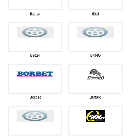
Bantaj
BBS
Better
BKNG
Borbet
Buffalo