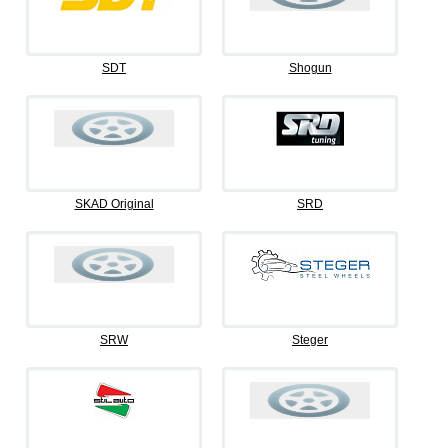
SDT
Shogun
SKAD Original
SRD
SRW
Steger