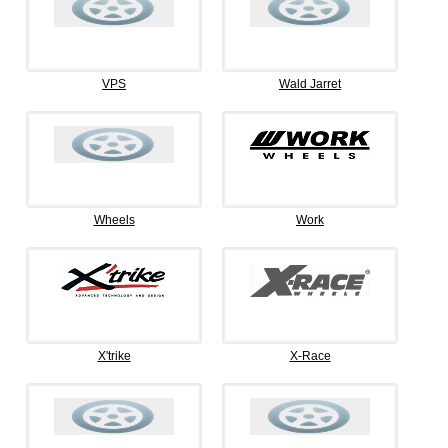
VPS
Wald Jarret
Wheels
Work
X'trike
X-Race