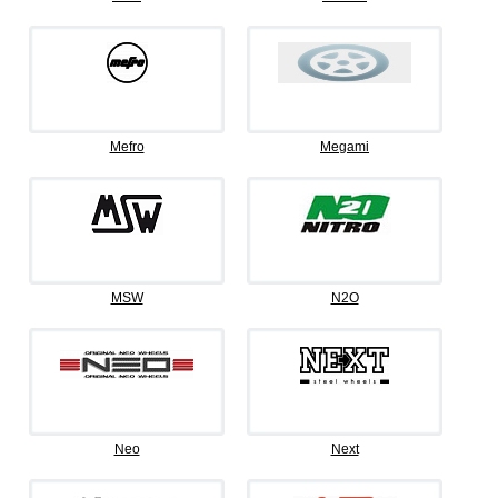
Mefro
Megami
MSW
N2O
Neo
Next