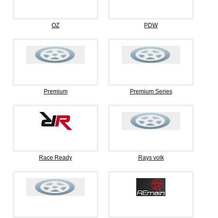
OZ
PDW
Premium
Premium Series
Race Ready
Rays volk