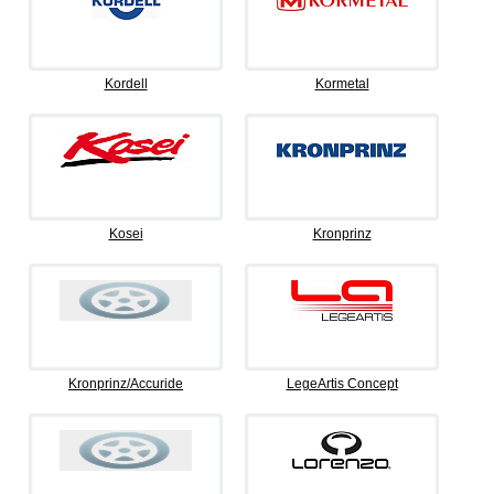
Kordell
Kormetal
Kosei
Kronprinz
Kronprinz/Accuride
LegeArtis Concept