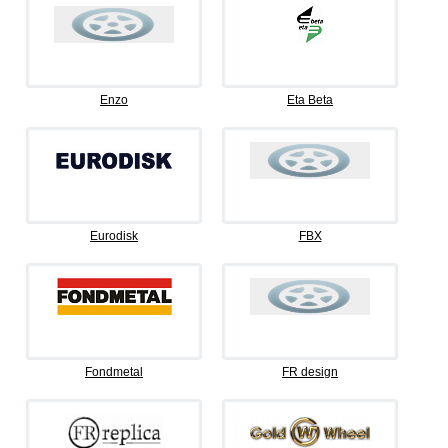
Enzo
Eta Beta
Eurodisk
FBX
Fondmetal
FR design