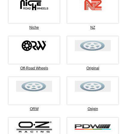
Niche
NZ
Off-Road Wheels
Original
ORW
Oxigin