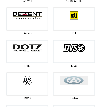
Carwel
CrossStreet
Dezent
DJ
Dotz
DVS
DWS
Enkei