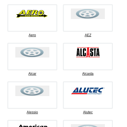
Aero
AEZ
Alcar
Alcasta
Alessio
Alutec