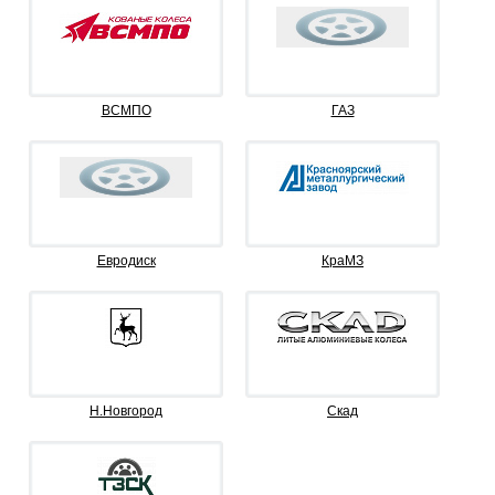
ВСМПО
ГАЗ
Евродиск
КраМЗ
Н.Новгород
Скад