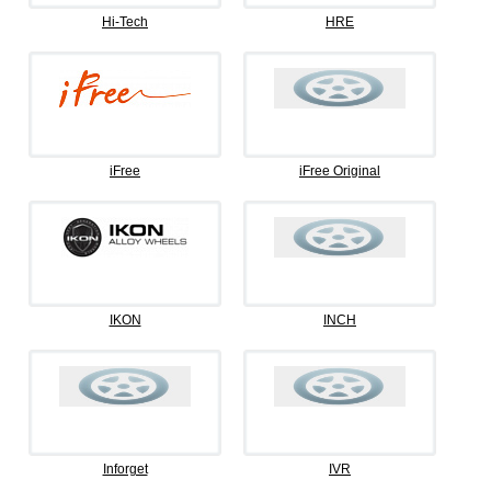
Hi-Tech
HRE
iFree
iFree Original
IKON
INCH
Inforget
IVR