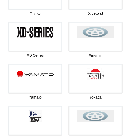
X-trike
X-trikerst
XD Series
Xingmin
Yamato
Yokatta