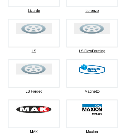
Lizardo
Lorenzo
LS
LS FlowForming
LS Forged
Magnetto
MAK
Maxion