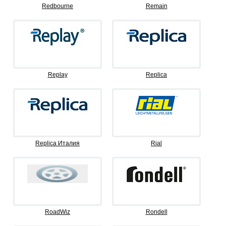
Redbourne
Remain
Replay
Replica
Replica Италия
Rial
RoadWiz
Rondell