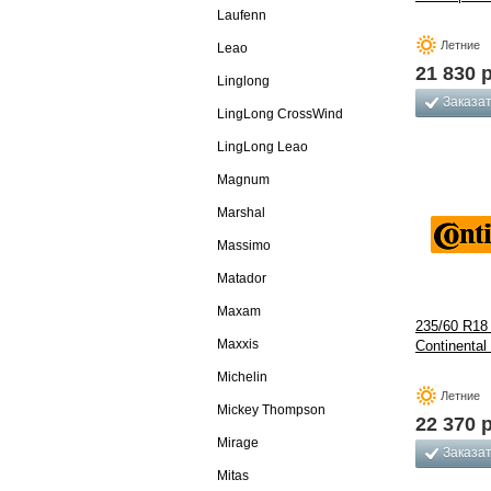
Laufenn
Летние
Leao
21 830
р
Linglong
Заказа
LingLong CrossWind
LingLong Leao
Magnum
Marshal
Massimo
Matador
Maxam
235/60 R18
Maxxis
Continental
Michelin
Летние
Mickey Thompson
22 370
р
Mirage
Заказа
Mitas