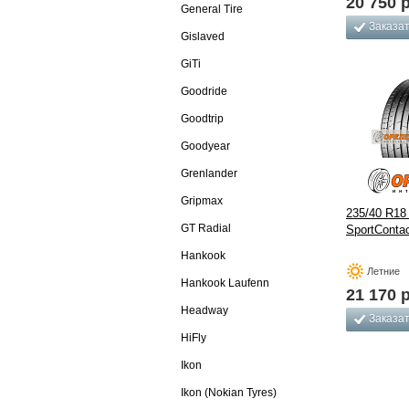
20 750
р
General Tire
Заказа
Gislaved
GiTi
Goodride
Goodtrip
Goodyear
Grenlander
Gripmax
235/40 R18 
GT Radial
SportContac
Hankook
Летние
Hankook Laufenn
21 170
р
Headway
Заказа
HiFly
Ikon
Ikon (Nokian Tyres)