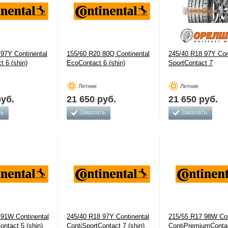
97Y Continental
155/60 R20 80Q Continental
245/40 R18 97Y Con
t 6 (shin)
EcoContact 6 (shin)
SportContact 7
Летние
Летние
уб.
21 650
руб.
21 650
руб.
ть
Заказать
Заказать
 91W Continental
245/40 R18 97Y Continental
215/55 R17 98W Con
ontact 5 (shin)
ContiSportContact 7 (shin)
ContiPremiumContac