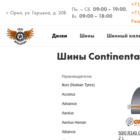
+7 
Пн. – Сб.
09:00 – 19:00
,
г. Орел, ул. Герцена, д. 20Б
+7 
Вс.
09:00 – 18:00
Раз
Диски
Шины
Шинный кал
Шины Continenta
Производители:
Ikon (Nokian Tyres)
Accelus
Advance
Aeolus
Aeolus Henan
Alliance
50/0 R140 
Z L