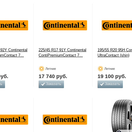
92Y Continental
225/45 R17 91Y Continental
195/55 R20 95H Con
mContact 7...
ContiPremiumContact 7...
UltraContact (shin)
Летние
Летние
уб.
17 740
руб.
19 100
руб.
ть
Заказать
Заказать