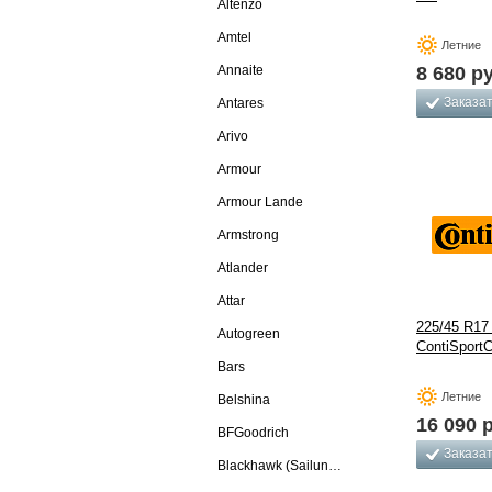
Altenzo
Amtel
Летние
Annaite
8 680
ру
Заказа
Antares
Arivo
Armour
Armour Lande
Armstrong
Atlander
Attar
225/45 R17
Autogreen
ContiSportC
Bars
Летние
Belshina
16 090
р
BFGoodrich
Заказа
Blackhawk (Sailun Group Co., LTD)