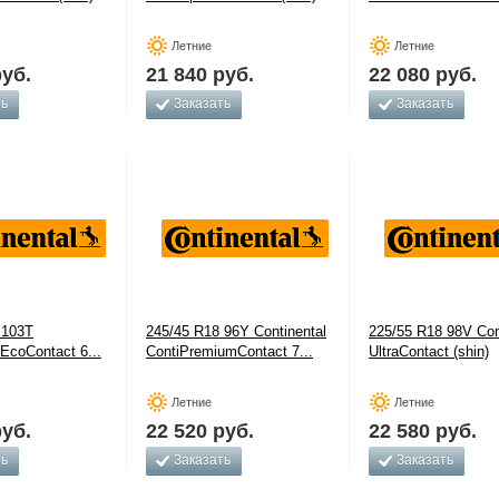
Летние
Летние
уб.
21 840
руб.
22 080
руб.
ть
Заказать
Заказать
 103T
245/45 R18 96Y Continental
225/55 R18 98V Con
 EcoContact 6...
ContiPremiumContact 7...
UltraContact (shin)
Летние
Летние
уб.
22 520
руб.
22 580
руб.
ть
Заказать
Заказать