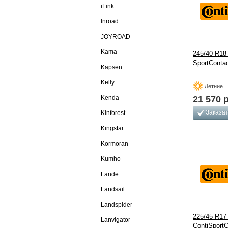
iLink
Inroad
JOYROAD
Kama
245/40 R18 
SportContac
Kapsen
Kelly
Летние
Kenda
21 570
р
Заказа
Kinforest
Kingstar
Kormoran
Kumho
Lande
Landsail
Landspider
225/45 R17
Lanvigator
ContiSportC