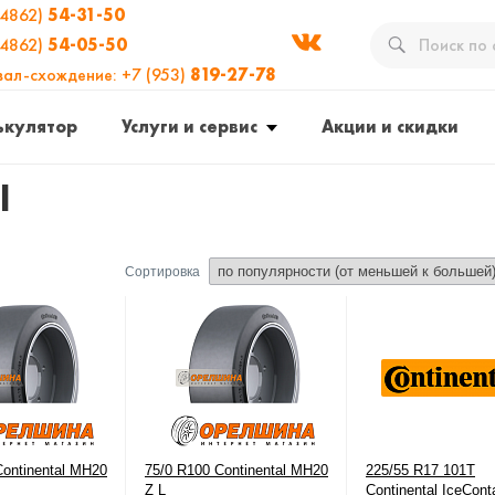
(4862)
54-31-50
(4862)
54-05-50
вал-схождение: +7 (953)
819-27-78
ькулятор
Услуги и сервис
Акции и скидки
l
Сортировка
Continental MH20
75/0 R100 Continental MH20
225/55 R17 101T
Z L
Continental IceConta