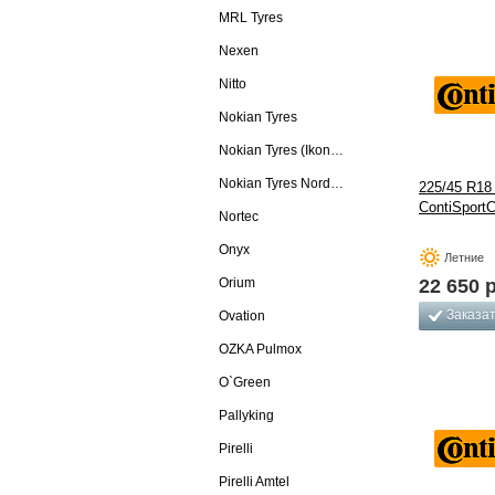
MRL Tyres
Nexen
Nitto
Nokian Tyres
Nokian Tyres (Ikon Tyres)
Nokian Tyres Nordman
225/45 R18 
ContiSportC
Nortec
Onyx
Летние
Orium
22 650
р
Заказа
Ovation
OZKA Pulmox
O`Green
Pallyking
Pirelli
Pirelli Amtel