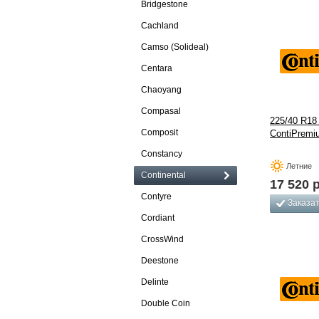
Bridgestone
Cachland
Camso (Solideal)
Centara
Chaoyang
Compasal
225/40 R18 
Composit
ContiPremiu
Constancy
Летние
Continental
17 520
р
Contyre
Заказа
Cordiant
CrossWind
Deestone
Delinte
Double Coin