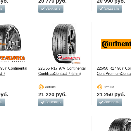
уб.
20 770
руб.
20 990
руб.
ть
Заказать
Заказать
95Y Continental
225/55 R17 97V Continental
225/50 R17 98Y Con
t 7
ContiEcoContact 7 (shin)
ContiPremiumContac
Летние
Летние
уб.
21 220
руб.
21 250
руб.
ть
Заказать
Заказать