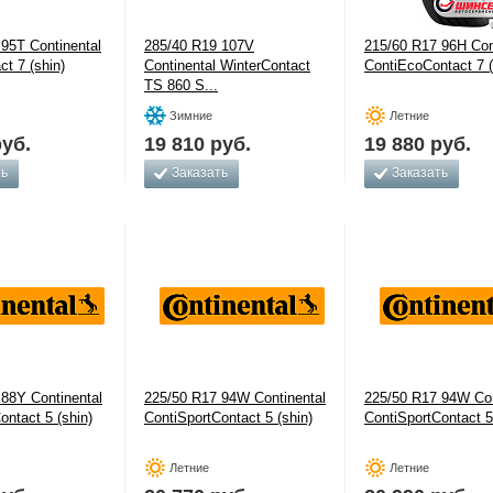
95T Continental
285/40 R19 107V
215/60 R17 96H Con
ct 7 (shin)
Continental WinterContact
ContiEcoContact 7 (
TS 860 S...
Зимние
Летние
уб.
19 810
руб.
19 880
руб.
ть
Заказать
Заказать
88Y Continental
225/50 R17 94W Continental
225/50 R17 94W Con
ontact 5 (shin)
ContiSportContact 5 (shin)
ContiSportContact 5
Летние
Летние