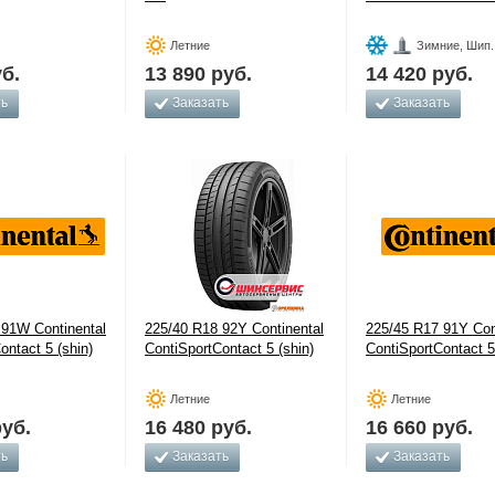
Летние
Зимние, Шип.
б.
13 890
руб.
14 420
руб.
ть
Заказать
Заказать
 91W Continental
225/40 R18 92Y Continental
225/45 R17 91Y Con
ontact 5 (shin)
ContiSportContact 5 (shin)
ContiSportContact 5
Летние
Летние
уб.
16 480
руб.
16 660
руб.
ть
Заказать
Заказать