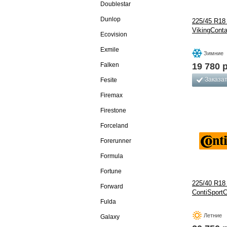
Doublestar
Dunlop
225/45 R18 
VikingConta
Ecovision
Exmile
Зимние
Falken
19 780
р
Заказа
Fesite
Firemax
Firestone
Forceland
Forerunner
Formula
Fortune
225/40 R18 
Forward
ContiSportC
Fulda
Летние
Galaxy